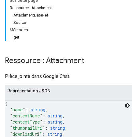
Sur cette page
Ressource : Attachment
AttachmentDataRef
Source
Méthodes
get
Ressource : Attachment
Pièce jointe dans Google Chat.
Représentation JSON
{
"name"
: 
string
,
"contentName"
: 
string
,
"contentType"
: 
string
,
"thumbnailUri"
: 
string
,
"downloadUri"
: 
string
,