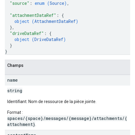
"source"
: 
enum (
Source
)
,
"attachmentDataRef"
: 
{
object (
AttachmentDataRef
)
}
,
"driveDataRef"
: 
{
object (
DriveDataRef
)
}
}
Champs
name
string
Identifiant. Nom de ressource de la pièce jointe.
Format :
spaces/{space}/messages/{message}/attachments/{
attachment}
.