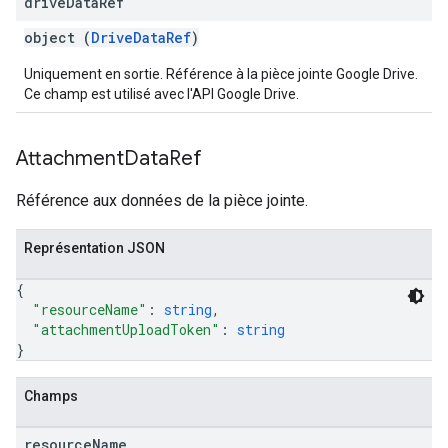
drive
Data
Ref
object (
DriveDataRef
)
Uniquement en sortie. Référence à la pièce jointe Google Drive.
Ce champ est utilisé avec l'API Google Drive.
Attachment
Data
Ref
Référence aux données de la pièce jointe.
Représentation JSON
{
"resourceName"
: 
string
,
"attachmentUploadToken"
: 
string
}
Champs
resource
Name