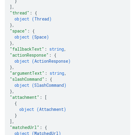
}
]
,
"thread"
: 
{
object (
Thread
)
}
,
"space"
: 
{
object (
Space
)
}
,
"fallbackText"
: 
string
,
"actionResponse"
: 
{
object (
ActionResponse
)
}
,
"argumentText"
: 
string
,
"slashCommand"
: 
{
object (
SlashCommand
)
}
,
"attachment"
: 
[
{
object (
Attachment
)
}
]
,
"matchedUrl"
: 
{
object (
MatchedUrl
)