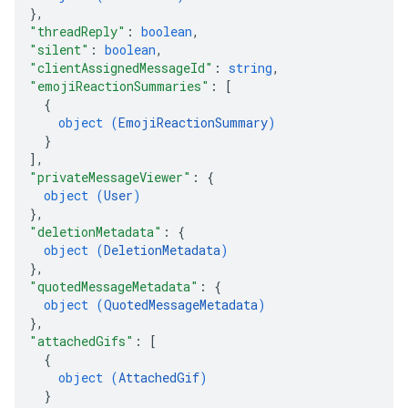
}
,
"threadReply"
: 
boolean
,
"silent"
: 
boolean
,
"clientAssignedMessageId"
: 
string
,
"emojiReactionSummaries"
: 
[
{
object (
EmojiReactionSummary
)
}
]
,
"privateMessageViewer"
: 
{
object (
User
)
}
,
"deletionMetadata"
: 
{
object (
DeletionMetadata
)
}
,
"quotedMessageMetadata"
: 
{
object (
QuotedMessageMetadata
)
}
,
"attachedGifs"
: 
[
{
object (
AttachedGif
)
}