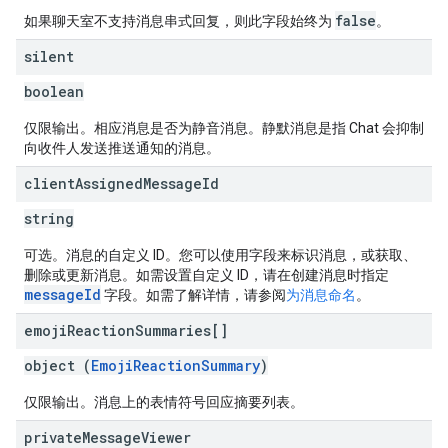
false
如果聊天室不支持消息串式回复，则此字段始终为
。
silent
boolean
仅限输出。相应消息是否为静音消息。静默消息是指 Chat 会抑制
向收件人发送推送通知的消息。
client
Assigned
Message
Id
string
可选。消息的自定义 ID。您可以使用字段来标识消息，或获取、
删除或更新消息。如需设置自定义 ID，请在创建消息时指定
messageId
字段。如需了解详情，请参阅
为消息命名
。
emoji
Reaction
Summaries[]
object (
EmojiReactionSummary
)
仅限输出。消息上的表情符号回应摘要列表。
private
Message
Viewer