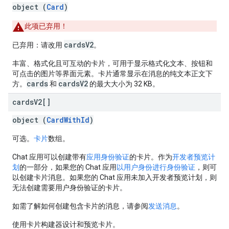
object (
Card
)
此项已弃用！
cardsV2
已弃用：请改用
。
丰富、格式化且可互动的卡片，可用于显示格式化文本、按钮和
可点击的图片等界面元素。卡片通常显示在消息的纯文本正文下
cards
cardsV2
方。
和
的最大大小为 32 KB。
cards
V2[]
object (
CardWithId
)
可选。
卡片
数组。
Chat 应用可以创建带有
应用身份验证
的卡片。作为
开发者预览计
划
的一部分，如果您的 Chat 应用
以用户身份进行身份验证
，则可
以创建卡片消息。如果您的 Chat 应用未加入开发者预览计划，则
无法创建需要用户身份验证的卡片。
如需了解如何创建包含卡片的消息，请参阅
发送消息
。
使用卡片构建器设计和预览卡片。