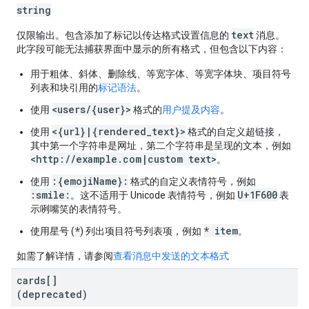
string
text
仅限输出。包含添加了标记以传达格式设置信息的
消息。
此字段可能无法捕获界面中显示的所有格式，但包含以下内容：
用于粗体、斜体、删除线、等宽字体、等宽字体块、项目符号
列表和块引用的
标记语法
。
<users/{user}>
使用
格式的
用户提及内容
。
<{url}|{rendered_text}>
使用
格式的自定义超链接，
其中第一个字符串是网址，第二个字符串是呈现的文本，例如
<http://example.com|custom text>
。
:{emojiName}:
使用
格式的自定义表情符号，例如
:smile:
U+1F600
。这不适用于 Unicode 表情符号，例如
表
示咧嘴笑的表情符号。
*
* item
使用星号 (
) 列出项目符号列表项，例如
。
如需了解详情，请参阅
查看消息中发送的文本格式
cards[]
(deprecated)