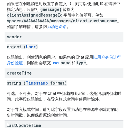
如果您在创建消息时设置了自定义 ID，则可以使用此 ID 在请求中
{message}
指定消息，只需将
替换为
clientAssignedMessageId
字段中的值即可。例如
spaces/AAAAAAAAAAA/messages/client-custom-name
。
如需了解详情，请参阅
为消息命名
。
sender
object (
User
)
仅限输出。创建消息的用户。如果您的 Chat 应用
以用户身份进行
name
type
身份验证
，则输出会填充
user
和
。
create
Time
string (
Timestamp
format)
可选。不可变。对于在 Chat 中创建的聊天室，这是消息的创建时
间。此字段仅限输出，在导入模式空间中使用时除外。
对于导入模式空间，请将此字段设置为消息在来源中创建时的历
史时间戳，以便保留原始创建时间。
last
Update
Time