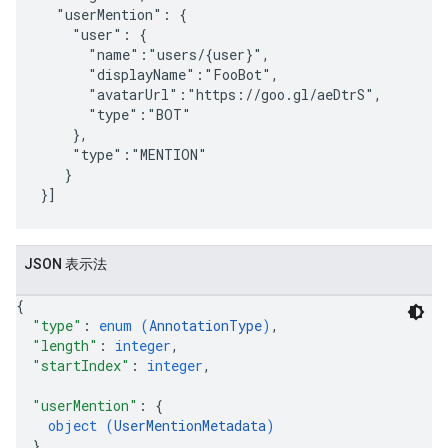
  "userMention": {

    "user": {

      "name":"users/{user}",

      "displayName":"FooBot",

      "avatarUrl":"https://goo.gl/aeDtrS",

      "type":"BOT"

    },

    "type":"MENTION"

   }

JSON 表示法
{
"type"
: 
enum (
AnnotationType
)
,
"length"
: 
integer
,
"startIndex"
: 
integer
,
"userMention"
: 
{
object (
UserMentionMetadata
)
}
,