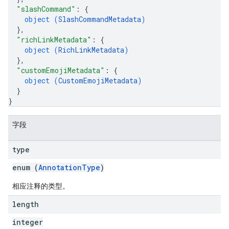
"slashCommand"
: 
{
object (
SlashCommandMetadata
)
}
,
"richLinkMetadata"
: 
{
object (
RichLinkMetadata
)
}
,
"customEmojiMetadata"
: 
{
object (
CustomEmojiMetadata
)
}
}
字段
type
enum (
AnnotationType
)
相应注释的类型。
length
integer