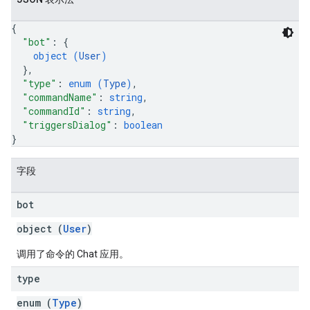
{
"bot"
: 
{
object (
User
)
}
,
"type"
: 
enum (
Type
)
,
"commandName"
: 
string
,
"commandId"
: 
string
,
"triggersDialog"
: 
boolean
}
字段
bot
object (
User
)
调用了命令的 Chat 应用。
type
enum (
Type
)