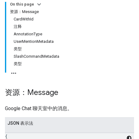
On this page
资源：Message
CardWithId
注释
AnnotationType
UserMentionMetadata
类型
SlashCommandMetadata
类型
资源：Message
Google Chat 聊天室中的消息。
JSON 表示法
{