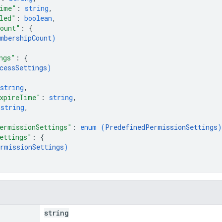
ime"
: 
string
,
led"
: 
boolean
,
ount"
: 
{
mbershipCount
)
ngs"
: 
{
cessSettings
)
string
,
xpireTime"
: 
string
,
 
string
,
ermissionSettings"
: 
enum (
PredefinedPermissionSettings
)
ettings"
: 
{
rmissionSettings
)
string