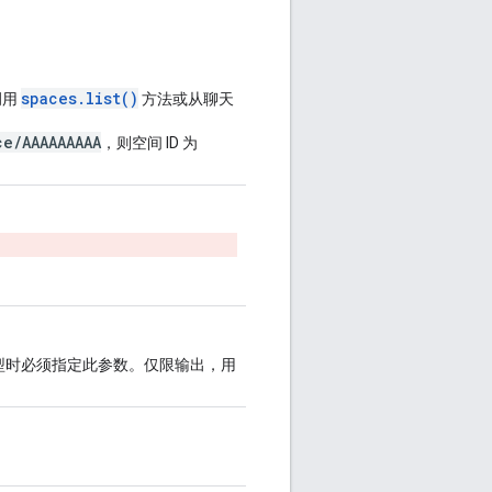
spaces.list()
调用
方法或从聊天
ce/AAAAAAAAA
，则空间 ID 为
。
型时必须指定此参数。仅限输出，用