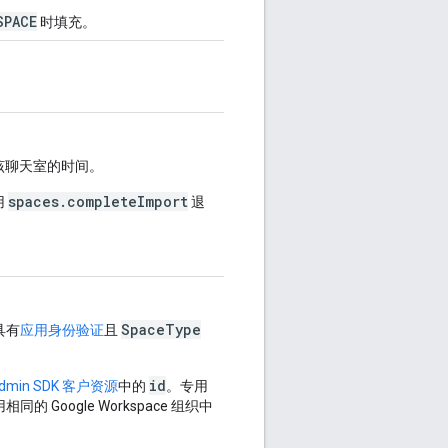
SPACE
时填充。
该聊天室的时间。
spaces.completeImport
用
退
SpaceType
具有
应用身份验证
且
id
dmin SDK 客户资源
中的
。专用
的 Google Workspace 组织中