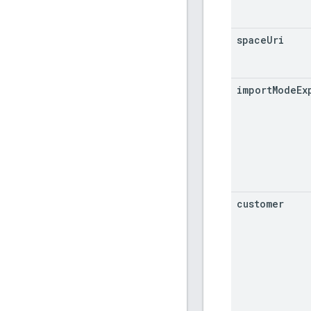
space
Uri
import
Mode
Ex
customer