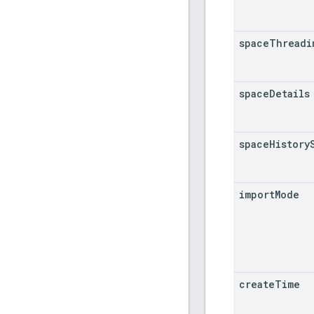
space
Threadi
space
Details
space
History
import
Mode
create
Time