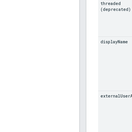
threaded
(deprecated)
display
Name
external
User