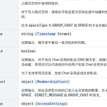
入模式空间中使用时除外。
对于导入模式空间，请将此字段设置为空间在源中创建时
间。
spaceType
GROUP_CHAT
SPACE
仅当
为
或
时才会在输
me
string (
Timestamp
format)
仅限输出。聊天室中最后一条消息的时间戳。
ed
boolean
仅限输出。对于包含 Chat 应用的私信 (DM) 聊天室，该聊天室是
员创建。管理员可以代表组织中的用户安装 Chat 应用并
为了支持管理员安装，您的 Chat 应用必须支持私信。
unt
object (
MembershipCount
)
仅限输出。按会员类型分组的已加入会员资格的数量。当
SPACE
DIRECT_MESSAGE
GROUP_CHAT
、
或
时填充。
gs
object (
AccessSettings
)