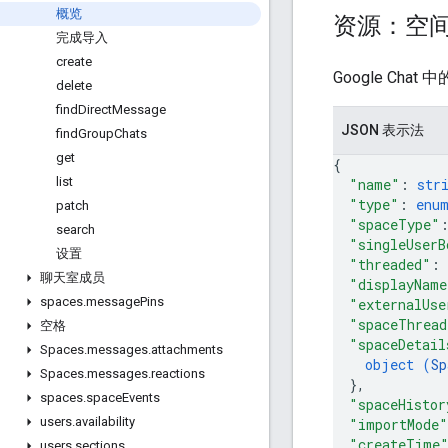
概览
资源：空
完成导入
create
Google C
delete
find
Direct
Message
JSON 表示法
find
Group
Chats
get
{
list
"name"
: 
str
"type"
: 
enu
patch
"spaceType"
search
"singleUserB
设置
"threaded"
: 
聊天室成员
"displayName
spaces
.
message
Pins
"externalUse
"spaceThread
空格
"spaceDetail
Spaces
.
messages
.
attachments
object (
Sp
Spaces
.
messages
.
reactions
}
,
spaces
.
space
Events
"spaceHistor
users
.
availability
"importMode"
"createTime
users
.
sections