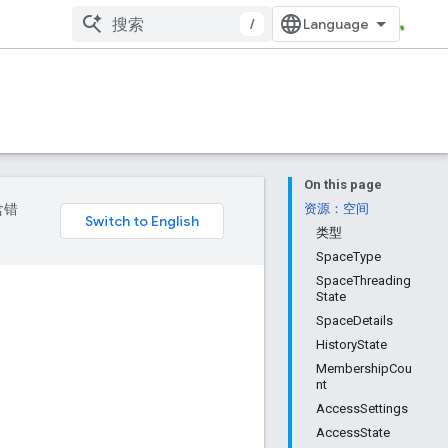
/
On this page
含错
资源：空间
类型
SpaceType
SpaceThreading
State
SpaceDetails
HistoryState
MembershipCou
nt
AccessSettings
AccessState