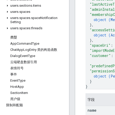
"lastActiveT
users
.
sections
.
items
"adminInstal
users
.
spaces
"membershipC
users
.
spaces
.
space
Notification
object (
Me
Setting
}
,
users
.
spaces
.
threads
"accessSetti
object (
Ac
类型
}
,
App
Command
Type
"spaceUri"
: 
Chat
App
Log
Entry 类的构造函数
"importModeE
"customer"
:
Dialog
Event
Type
云端硬盘数据引用
"predefinedP
表情符号
"permissionS
事件
object (
Pe
Event
Type
}
}
Host
App
Section
Item
用户级
字段
限制和配额
name