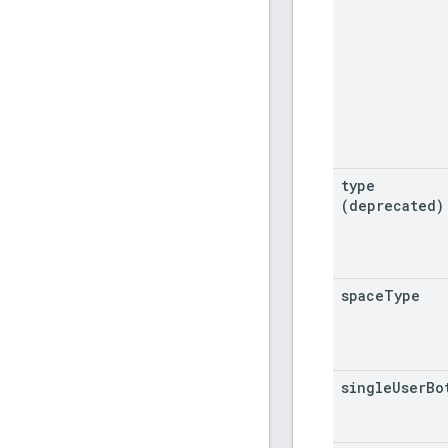
type
(deprecated)
space
Type
single
User
Bo