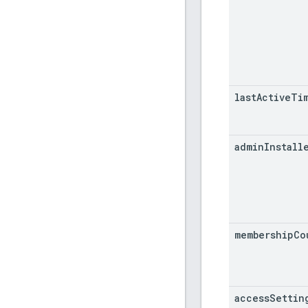
last
Active
Ti
admin
Install
membership
Co
access
Settin