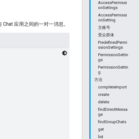
AccessPermissi
onSettings
AccessPermissi
onSetting
 Chat 应用之间的一对一消息。
主账号
受众群体
PredefinedPermi
ssionSettings
PermissionSettin
gs
PermissionSettin
g
方法
completeImport
create
delete
findDirectMessa
ge
findGroupChats
get
list