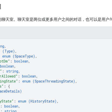
间
hat 中的聊天室。聊天室是两位或更多用户之间的对话，也可以是用户与
ing
,
m (
Type
)
,
: 
enum (
SpaceType
)
,
otDm"
: 
boolean
,
boolean
,
"
: 
string
,
rAllowed"
: 
boolean
,
ingState"
: 
enum (
SpaceThreadingState
)
,
s"
: 
{
aceDetails
)
yState"
: 
enum (
HistoryState
)
,
: 
boolean
,
"
: 
string
,