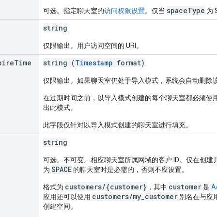
spaceType
可选。指定聊天室的
访问权限设置
。仅当
为
string
仅限输出。用户访问空间的 URI。
pire
Time
string (
Timestamp
format)
仅限输出。如果聊天室仍处于导入模式，系统会自动删除
在过期时间之前，以导入模式创建的每个聊天室都必须使
出此模式。
此字段仅针对以导入模式创建的聊天室进行填充。
string
可选。不可变。相应聊天室所属网域的客户 ID。仅在创建
SPACE
为
的聊天室时是必需的，否则不应设置。
customers/{customer}
customer
格式为
，其中
是
A
customers/my_customer
应用还可以使用
别名在与应用相同
创建空间。