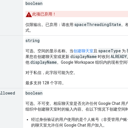
boolean
此项已弃用！
spaceThreadingState
仅限输出。已弃用：请改用
。
式。
string
spaceType
可选。空间的显示名称。当
创建聊天室
且
为
displayName
ALREADY
果您在创建聊天室或更新
时收到
displayName
他
。Google Workspace 组织内的现
对于私信，此字段可能为空。
最多支持 128 个字符。
Allowed
boolean
可选。不可变。相应聊天室是否允许任何 Google Chat 用户成为
组织中创建聊天室时的输入内容。在以下情况下创建空间
经过身份验证的用户使用的是个人账号（非受管用户账
的聊天室允许任何 Google Chat 用户加入。