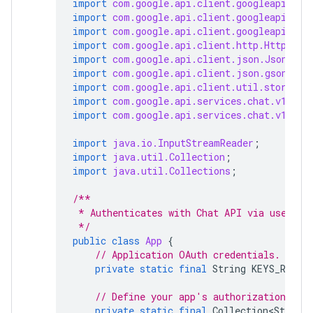
import
com.google.api.client.googleapis.au
import
com.google.api.client.googleapis.au
import
com.google.api.client.googleapis.ja
import
com.google.api.client.http.HttpTran
import
com.google.api.client.json.JsonFact
import
com.google.api.client.json.gson.Gso
import
com.google.api.client.util.store.Fi
import
com.google.api.services.chat.v1.Han
import
com.google.api.services.chat.v1.mod
import
java.io.InputStreamReader
;
import
java.util.Collection
;
import
java.util.Collections
;
/**
 * Authenticates with Chat API via user cr
 */
public
class
App
{
// Application OAuth credentials.
private
static
final
String
KEYS_RESOU
// Define your app's authorization sco
private
static
final
Collection<String>