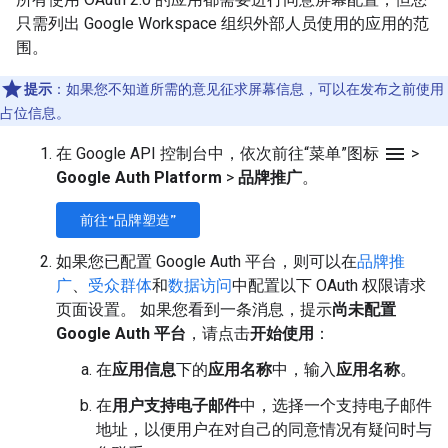
只需列出 Google Workspace 组织外部人员使用的应用的范
围。
提示
：如果您不知道所需的意见征求屏幕信息，可以在发布之前使用
占位信息。
menu
在 Google API 控制台中，依次前往“菜单”图标
>
Google Auth Platform
>
品牌推广
。
前往“品牌塑造”
如果您已配置 Google Auth 平台，则可以在
品牌推
广
、
受众群体
和
数据访问
中配置以下 OAuth 权限请求
页面设置。 如果您看到一条消息，提示
尚未配置
Google Auth 平台
，请点击
开始使用
：
在
应用信息
下的
应用名称
中，输入
应用名称
。
在
用户支持电子邮件
中，选择一个支持电子邮件
地址，以便用户在对自己的同意情况有疑问时与