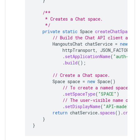
}
/**
     * Creates a Chat space.
     */
private
static
Space
createChatSpace
(
C
// Build the Chat API client and a
HangoutsChat
chatService
=
new
Hang
httpTransport
,
JSON_FACTORY
,
u
.
setApplicationName
(
"auth-samp
.
build
();
// Create a Chat space.
Space
space
=
new
Space
()
// To create a named space, se
.
setSpaceType
(
"SPACE"
)
// The user-visible name of th
.
setDisplayName
(
"API-made"
);
return
chatService
.
spaces
().
create
}
}