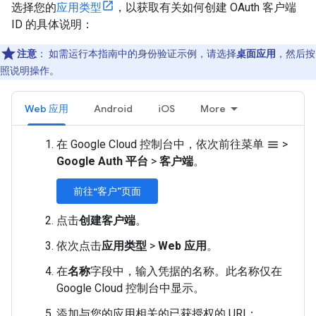
选择您的
应用类型
，以获取有关如何创建 OAuth 客户端
ID 的具体说明：
注意
：
如需运行本指南中的身份验证示例，请选择
桌面应用
，然后按
照说明操作。
Web 应用
Android
iOS
More
在 Google Cloud 控制台中，依次前往菜单
>
menu
Google Auth 平台
>
客户端
。
前往“客户”页面
点击
创建客户端
。
依次点击
应用类型
>
Web 应用
。
在
名称
字段中，输入凭据的名称。此名称仅在
Google Cloud 控制台中显示。
添加与您的应用相关的已获授权的 URI：