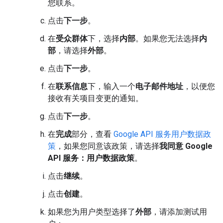
您联系。
点击
下一步
。
在
受众群体
下，选择
内部
。如果您无法选择
内
部
，请选择
外部
。
点击
下一步
。
在
联系信息
下，输入一个
电子邮件地址
，以便您
接收有关项目变更的通知。
点击
下一步
。
在
完成
部分，查看
Google API 服务用户数据政
策
，如果您同意该政策，请选择
我同意 Google
API 服务：用户数据政策
。
点击
继续
。
点击
创建
。
如果您为用户类型选择了
外部
，请添加测试用