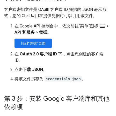
客户端密钥文件是 OAuth 客户端 ID 凭据的 JSON 表示形
式，您的 Chat 应用在提供凭据时可以引用该文件。
menu
在 Google API 控制台中，依次前往“菜单”图标
>
API 和服务
>
凭据
。
转到“凭据”页面
在
OAuth 2.0 客户端 ID
下，点击您创建的客户端
ID。
点击
下载 JSON
。
将该文件另存为
credentials.json
。
第 3 步：安装 Google 客户端库和其他
依赖项