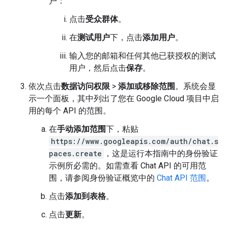
户：
点击
受众群体
。
在
测试用户
下，点击
添加用户
。
输入您的邮箱和任何其他已获授权的测试
用户，然后点击
保存
。
依次点击
数据访问权限
>
添加或移除范围
。系统会显
示一个面板，其中列出了您在 Google Cloud 项目中启
用的每个 API 的范围。
在
手动添加范围
下，粘贴
https://www.googleapis.com/auth/chat.s
paces.create
，这是运行本指南中的身份验证
示例所必需的。如需查看 Chat API 的可用范
围，请参阅身份验证概览中的
Chat API 范围
。
点击
添加到表格
。
点击
更新
。