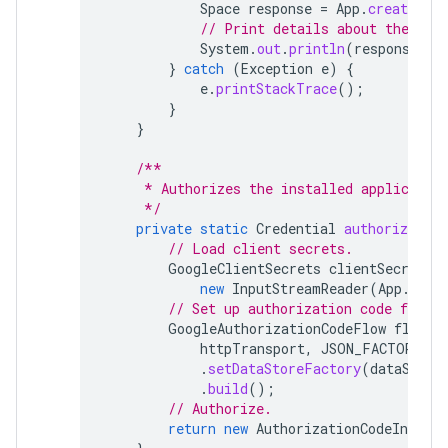
Space
response
=
App
.
createChat
// Print details about the cre
System
.
out
.
println
(
response
);
}
catch
(
Exception
e
)
{
e
.
printStackTrace
();
}
}
/**
     * Authorizes the installed applicatio
     */
private
static
Credential
authorize
()
// Load client secrets.
GoogleClientSecrets
clientSecrets
new
InputStreamReader
(
App
.
clas
// Set up authorization code flow.
GoogleAuthorizationCodeFlow
flow
=
httpTransport
,
JSON_FACTORY
,
c
.
setDataStoreFactory
(
dataStore
.
build
();
// Authorize.
return
new
AuthorizationCodeInstall