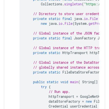
Collections
.
singleton
(
"https://www
// Directory to store user credentials.
private
static
final
java
.
io
.
File
DATA
new
java
.
io
.
File
(
System
.
getPropert
// Global instance of the JSON factory
private
static
final
JsonFactory
JSON_
// Global instance of the HTTP transpo
private
static
HttpTransport
httpTrans
// Global instance of the DataStoreFac
// globally shared instance across your
private
static
FileDataStoreFactory
da
public
static
void
main
(
String
[]
args
try
{
// Run app.
httpTransport
=
GoogleNetHttpT
dataStoreFactory
=
new
FileDat
Credential
userCredential
=
aut