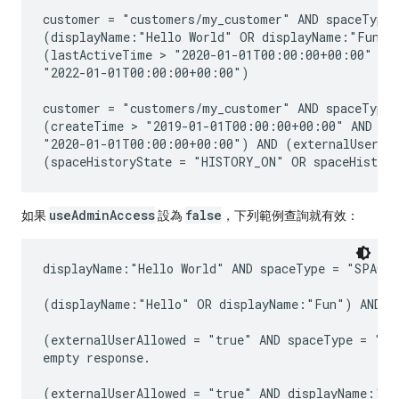
customer = "customers/my_customer" AND spaceType 
(displayName:"Hello World" OR displayName:"Fun ev
(lastActiveTime > "2020-01-01T00:00:00+00:00" AND
"2022-01-01T00:00:00+00:00")

customer = "customers/my_customer" AND spaceType 
(createTime > "2019-01-01T00:00:00+00:00" AND cre
"2020-01-01T00:00:00+00:00") AND (externalUserAll
useAdminAccess
false
如果
設為
，下列範例查詢就有效：
displayName:"Hello World" AND spaceType = "SPACE"

(displayName:"Hello" OR displayName:"Fun") AND sp
(externalUserAllowed = "true" AND spaceType = "SPA
empty response.

(externalUserAllowed = "true" AND displayName:"Hel