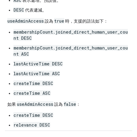
ASC
表示遞增。預設值。
DESC
代表遞減。
useAdminAccess
true
設為
時，支援的語法如下：
membershipCount.joined_direct_human_user_cou
nt DESC
membershipCount.joined_direct_human_user_cou
nt ASC
lastActiveTime DESC
lastActiveTime ASC
createTime DESC
createTime ASC
useAdminAccess
false
如果
設為
：
createTime DESC
relevance DESC