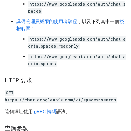
https://www.googleapis.com/auth/chat.s
paces
具備管理員權限的使用者驗證
，以及下列其中一個
授
權範圍
：
https://www.googleapis.com/auth/chat.a
dmin.spaces.readonly
https://www.googleapis.com/auth/chat.a
dmin.spaces
HTTP 要求
GET
https://chat.googleapis.com/v1/spaces:search
這個網址使用
gRPC 轉碼
語法。
查詢參數