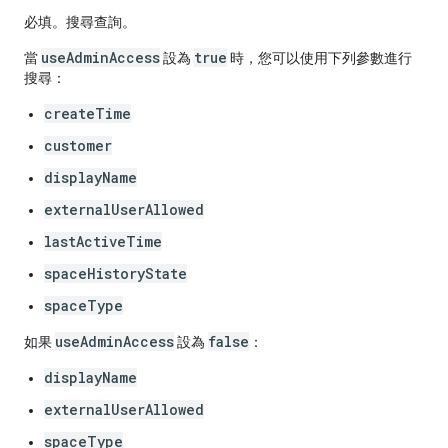
必填。搜尋查詢。
useAdminAccess
true
當
設為
時，您可以使用下列參數進行
搜尋：
createTime
customer
displayName
externalUserAllowed
lastActiveTime
spaceHistoryState
spaceType
useAdminAccess
false
如果
設為
：
displayName
externalUserAllowed
spaceType