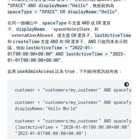
"SPACE" AND displayName:"Hello"
，無效範例為
spaceType = "SPACE" OR displayName:"Hello"
。
spaceType
AND
OR
在同一個欄位中，
不支援
或
運算
displayName
子。
、「spaceHistoryState」和
OR
lastActiveTime
「externalUserAllowed」僅支援
運算子。
createTime
AND
OR
AND
和
支援
和
運算子。
只能用來表示間
lastActiveTime < "2022-01-
隔，例如
01T00:00:00+00:00" AND lastActiveTime > "2023-
01-01T00:00:00+00:00"
。
useAdminAccess
true
如果
設為
，下列範例查詢就有效：
customer = "customers/my_customer" AND spaceType 
customer = "customers/my_customer" AND spaceType 
displayName:"Hello World"

customer = "customers/my_customer" AND spaceType 
(lastActiveTime < "2020-01-01T00:00:00+00:00" OR 
"2022-01-01T00:00:00+00:00")
