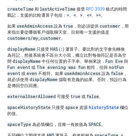
createTime
lastActiveTime
和
接受
RFC-3339
格式的時間
=
<
>
<=
>=
戳記，支援的比較運算子包括：
、
、
、
、
。
useAdminAccess
true
customer
如果
設為
，則必須提供
，用
來指出要從哪個客戶擷取聊天室。目前唯一支援的值是
customers/my_customer
。
displayName
HAS
:
只接受
(
) 運算子。要比對的文字會先轉換
為符記，然後系統會不區分大小寫，獨立比對每個符記是否為空
displayName
Fun Eve
間
中任何位置的子字串。舉例來說，
與
Fun event
The evening was fun
notFun
或
相符，但與
event
even
useAdminAccess
false
或
不相符。如果
設為
，
displayName
就必須使用
擷取有意義的結果。否則，預設行為
是傳回空白回應。
externalUserAllowed
true
false
可接受
或
。
spaceHistoryState
space
historyState
只接受
資源
欄位
的值。
spaceType
SPACE
為必填欄位，且唯一有效值為
。
AND
spaceType =
不同欄位之間僅支援
運算子。有效範例為