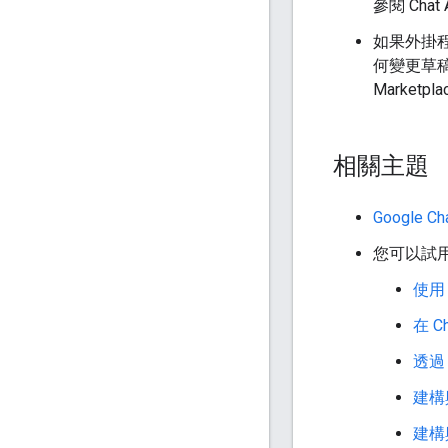
參閱 Cha
如果外掛程式
何變更草稿
Market
相關主題
Google 
您可以試
使用 
在 C
透過 
建構與
建構與