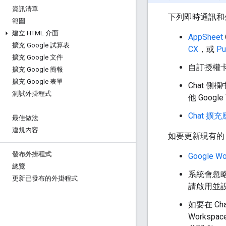
資訊清單
下列即時通訊和
範圍
建立 HTML 介面
AppSheet
擴充 Google 試算表
CX
，或
Pu
擴充 Google 文件
自訂授權卡
擴充 Google 簡報
擴充 Google 表單
Chat 側
測試外掛程式
他 Googl
Chat 
最佳做法
違規內容
如要更新現有的 G
發布外掛程式
Google W
總覽
系統會忽
更新已發布的外掛程式
請啟用並設
如要在 Ch
Worksp