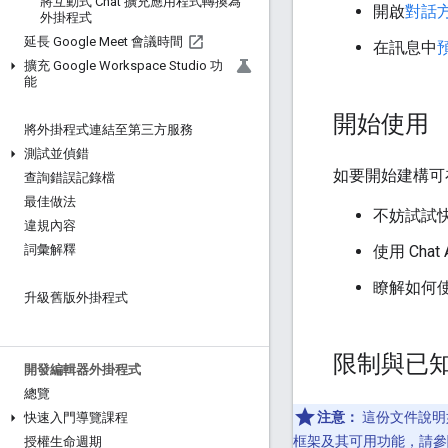
將互動式 Chat 擴充應用程式轉換為
開啟
對話
外掛程式
延長 Google Meet 會議時間
在訊息中
擴充 Google Workspace Studio 功
能
開始使用
將外掛程式連結至第三方服務
測試並偵錯
如要開始建構可在 
查詢錯誤記錄檔
最佳做法
不妨試試
違規內容
使用 Chat
詞彙解釋
瞭解如何
升級舊版外掛程式
限制與已
開發編輯器外掛程式
總覽
注意：
這份文件說明如何
快速入門導覽課程
框架及其可用功能，請參閱 G
授權生命週期