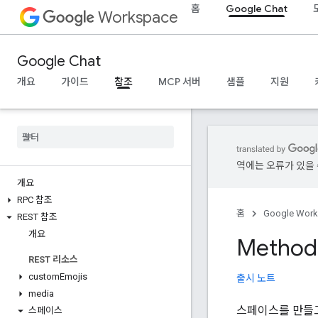
홈
Google Chat
Workspace
Google Chat
개요
가이드
참조
MCP 서버
샘플
지원
역에는 오류가 있을 
개요
RPC 참조
홈
Google Wor
REST 참조
개요
Method:
REST 리소스
custom
Emojis
출시 노트
media
스페이스를 만들
스페이스