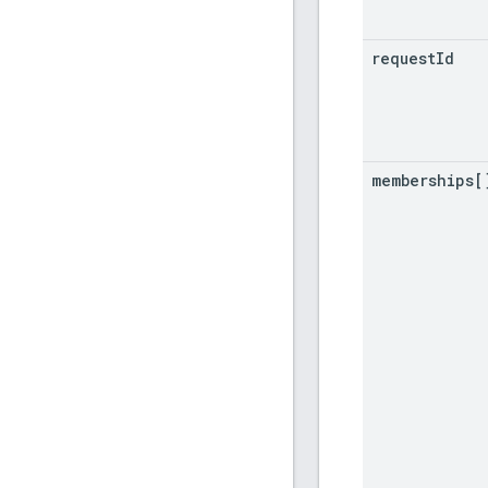
request
Id
memberships[