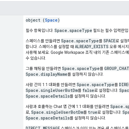
object (
Space
)
Space.spaceType
필수 항목입니다.
필드는 필수 입력란입
Space.spaceType
SPACE
스페이스를 만들려면
를
로 설
ALREADY_EXISTS
합니다. 스페이스를 설정할 때
오류 메시지
사용해 보세요. Google Workspace 조직 내의 기존 스페이
수 있습니다.
Space.spaceType
GROUP_CHA
그룹 채팅을 만들려면
를
Space.displayName
를 설정하지 않습니다.
Space.spaceType
DIRE
사람 간의 1:1 대화를 만들려면
를
Space.singleUserBotDm
false
Spa
를
로 설정합니다.
Space.spaceDetails
를 설정하지 않습니다.
Space.s
사람과 호출하는 Chat 앱 간에 1:1 대화를 만들려면
Space.singleUserBotDm
true
Sp
로,
를
로 설정합니다.
Space.spaceDetails
를 설정하지 않습니다.
DIRECT_MESSAGE
스페이스가 이미 있는 경우 새 스페이스를