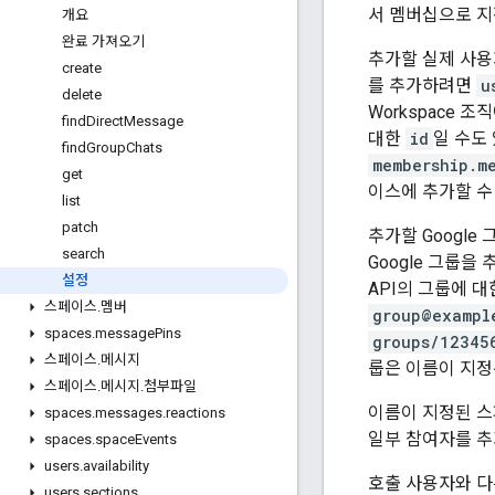
서 멤버십으로 지
개요
완료 가져오기
추가할 실제 사
create
를 추가하려면
u
delete
Workspace 
find
Direct
Message
대한
id
일 수도
find
Group
Chats
membership.m
get
이스에 추가할 수
list
patch
추가할 Googl
search
Google 그룹
설정
API의 그룹에 
스페이스
.
멤버
group@exampl
spaces
.
message
Pins
groups/12345
스페이스
.
메시지
룹은 이름이 지정
스페이스
.
메시지
.
첨부파일
이름이 지정된 스
spaces
.
messages
.
reactions
일부 참여자를 추
spaces
.
space
Events
users
.
availability
호출 사용자와 다
users
.
sections