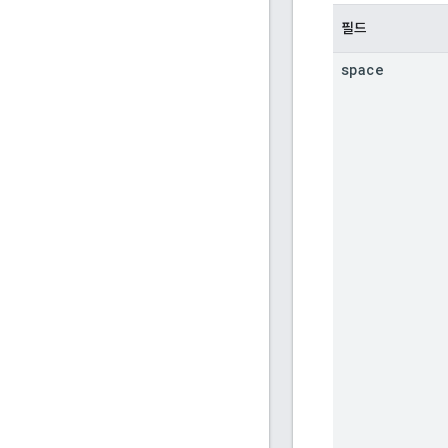
필드
space