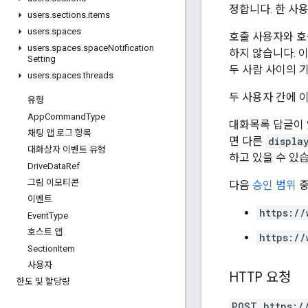
정합니다. 한 사
users
.
sections
.
items
users
.
spaces
호출 사용자와 호
users
.
spaces
.
space
Notification
하지 않습니다. 
Setting
두 사람 사이의 
users
.
spaces
.
threads
두 사용자 간에 
유형
App
Command
Type
대화목록 답글이 
채팅 앱 로그 항목
면 다른
displa
대화상자 이벤트 유형
하고 있을 수 있
Drive
Data
Ref
그림 이모티콘
다음
승인 범위
중
이벤트
https://
Event
Type
호스트 앱
https://
Section
Item
사용자
HTTP 요청
한도 및 할당량
POST https:/