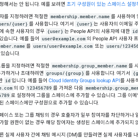
정해서는 안 됩니다. 예를 보려면
초기 구성원이 있는 스페이스 설정
용자를 지정하려면 적절한
membership.member.name
를 사용하여 
sers/{user}
를 사용합니다. 여기서
{user}
는 사용자의 이메일 주
조직에 속한 사용자의 경우
{user}
는 People API의 사용자에 대한
id
 있습니다. 예를 들어
user@example.com
의 People API 사용자
ember.name
를
users/user@example.com
또는
users/12345
 있습니다.
e 그룹을 지정하려면 적절한
membership.group_member.name
를 
을 추가하거나 초대하려면
groups/{group}
를 사용합니다. 여기서
{
대한
id
입니다. 예를 들어
Cloud Identity Groups lookup API
를 사용
e.com
의 ID
123456789
를 가져온 다음
membership.group_me
6789
로 설정하여 그룹을 스페이스에 추가할 수 있습니다. 그룹 이메일
된 스페이스에만 구성원으로 추가할 수 있습니다.
페이스 또는 그룹 채팅의 경우 호출자가 일부 참여자를 차단하거나
가할 권한이 없는 경우 해당 참여자는 생성된 스페이스에 추가되지 
른 실제 사용자 간에 채팅 메시지 (DM)를 만들려면 실제 사용자를 