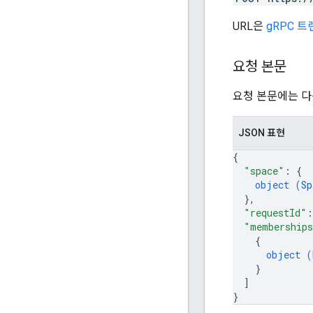
URL은
gRPC 
요청 본문
요청 본문에는 다
JSON 표현
{
"space"
: 
{
object (
Sp
}
,
"requestId"
:
"membership
{
object (
}
]
}