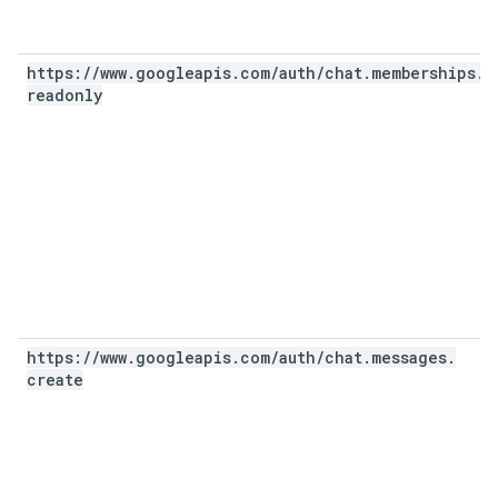
https:
/
/
www
.
googleapis
.
com
/
auth
/
chat
.
memberships
.
readonly
https:
/
/
www
.
googleapis
.
com
/
auth
/
chat
.
messages
.
create