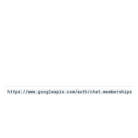
https:
/
/
www
.
googleapis
.
com
/
auth
/
chat
.
memberships