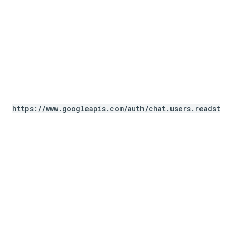
https:
/
/
www
.
googleapis
.
com
/
auth
/
chat
.
users
.
readsta