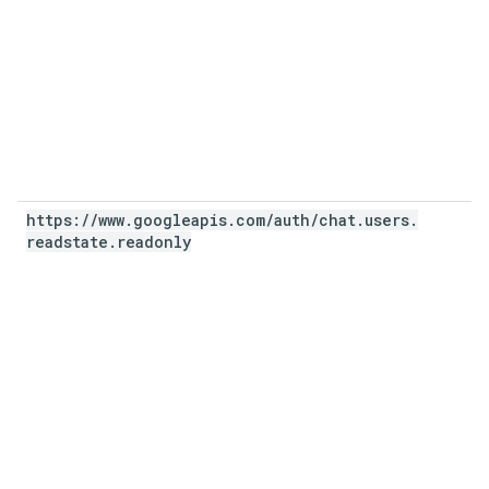
https:
/
/
www
.
googleapis
.
com
/
auth
/
chat
.
users
.
readstate
.
readonly