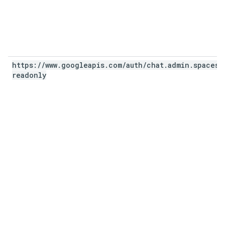
https:
/
/
www
.
googleapis
.
com
/
auth
/
chat
.
admin
.
spaces
.
readonly