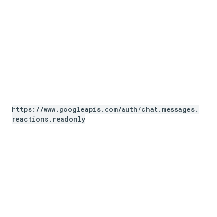
https:
/
/
www
.
googleapis
.
com
/
auth
/
chat
.
messages
.
reactions
.
readonly