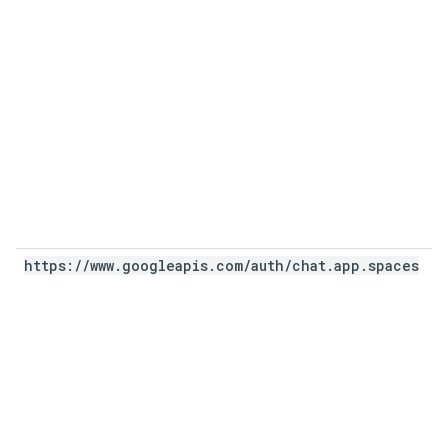
https:
/
/
www
.
googleapis
.
com
/
auth
/
chat
.
app
.
spaces