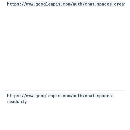
https:
/
/
www
.
googleapis
.
com
/
auth
/
chat
.
spaces
.
create
https:
/
/
www
.
googleapis
.
com
/
auth
/
chat
.
spaces
.
readonly