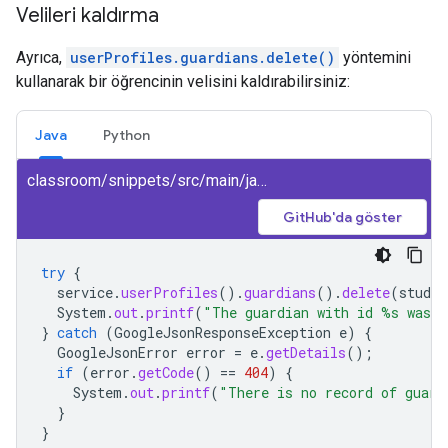
Velileri kaldırma
Ayrıca,
userProfiles.guardians.delete()
yöntemini
kullanarak bir öğrencinin velisini kaldırabilirsiniz:
Java
Python
classroom/snippets/src/main/java/DeleteGuardian.java
GitHub'da göster
try
{
service
.
userProfiles
().
guardians
().
delete
(
studen
System
.
out
.
printf
(
"The guardian with id %s was d
}
catch
(
GoogleJsonResponseException
e
)
{
GoogleJsonError
error
=
e
.
getDetails
();
if
(
error
.
getCode
()
==
404
)
{
System
.
out
.
printf
(
"There is no record of guard
}
}