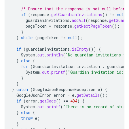
/* Ensure that the response is not null before
if
(
response
.
getGuardianInvitations
()
!=
null
)
guardianInvitations
.
addAll
(
response
.
getGuard
pageToken
=
response
.
getNextPageToken
();
}
}
while
(
pageToken
!=
null
);
if
(
guardianInvitations
.
isEmpty
())
{
System
.
out
.
println
(
"No guardian invitations fo
}
else
{
for
(
GuardianInvitation
invitation
:
guardianI
System
.
out
.
printf
(
"Guardian invitation id: 
}
}
}
catch
(
GoogleJsonResponseException
e
)
{
GoogleJsonError
error
=
e
.
getDetails
();
if
(
error
.
getCode
()
==
404
)
{
System
.
out
.
printf
(
"There is no record of stud
}
else
{
throw
e
;
}