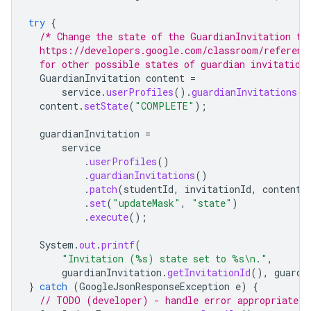
try
{
/* Change the state of the GuardianInvitation fr
  https://developers.google.com/classroom/referenc
  for other possible states of guardian invitation
GuardianInvitation
content
=
service
.
userProfiles
().
guardianInvitations
()
content
.
setState
(
"COMPLETE"
);
guardianInvitation
=
service
.
userProfiles
()
.
guardianInvitations
()
.
patch
(
studentId
,
invitationId
,
content
)
.
set
(
"updateMask"
,
"state"
)
.
execute
();
System
.
out
.
printf
(
"Invitation (%s) state set to %s\n."
,
guardianInvitation
.
getInvitationId
(),
guardi
}
catch
(
GoogleJsonResponseException
e
)
{
// TODO (developer) - handle error appropriately