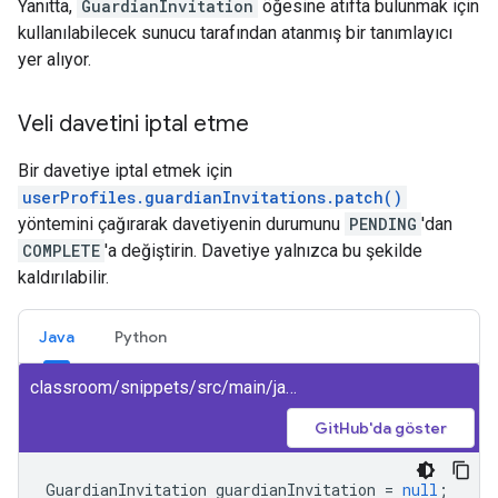
Yanıtta,
GuardianInvitation
öğesine atıfta bulunmak için
kullanılabilecek sunucu tarafından atanmış bir tanımlayıcı
yer alıyor.
Veli davetini iptal etme
Bir davetiye iptal etmek için
userProfiles.guardianInvitations.patch()
yöntemini çağırarak davetiyenin durumunu
PENDING
'dan
COMPLETE
'a değiştirin. Davetiye yalnızca bu şekilde
kaldırılabilir.
Java
Python
classroom/snippets/src/main/java/CancelGuardianInvitation.java
GitHub'da göster
GuardianInvitation
guardianInvitation
=
null
;