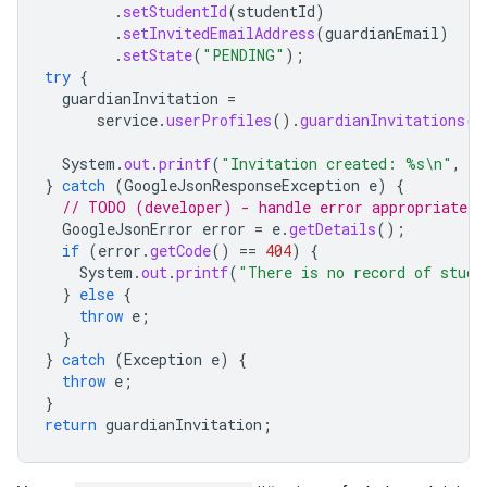
.
setStudentId
(
studentId
)
.
setInvitedEmailAddress
(
guardianEmail
)
.
setState
(
"PENDING"
);
try
{
guardianInvitation
=
service
.
userProfiles
().
guardianInvitations
()
System
.
out
.
printf
(
"Invitation created: %s\n"
,
gu
}
catch
(
GoogleJsonResponseException
e
)
{
// TODO (developer) - handle error appropriately
GoogleJsonError
error
=
e
.
getDetails
();
if
(
error
.
getCode
()
==
404
)
{
System
.
out
.
printf
(
"There is no record of stude
}
else
{
throw
e
;
}
}
catch
(
Exception
e
)
{
throw
e
;
}
return
guardianInvitation
;