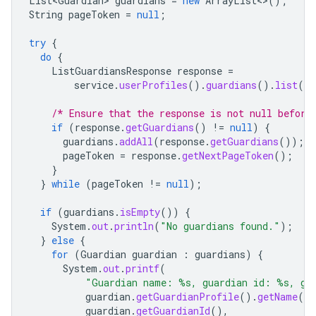
List<Guardian>
guardians
=
new
ArrayList
<>
();
String
pageToken
=
null
;
try
{
do
{
ListGuardiansResponse
response
=
service
.
userProfiles
().
guardians
().
list
(
st
/* Ensure that the response is not null before
if
(
response
.
getGuardians
()
!=
null
)
{
guardians
.
addAll
(
response
.
getGuardians
());
pageToken
=
response
.
getNextPageToken
();
}
}
while
(
pageToken
!=
null
);
if
(
guardians
.
isEmpty
())
{
System
.
out
.
println
(
"No guardians found."
);
}
else
{
for
(
Guardian
guardian
:
guardians
)
{
System
.
out
.
printf
(
"Guardian name: %s, guardian id: %s, gu
guardian
.
getGuardianProfile
().
getName
().
guardian
.
getGuardianId
(),