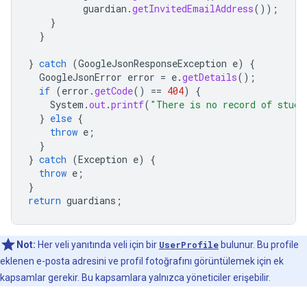
guardian
.
getInvitedEmailAddress
());
}
}
}
catch
(
GoogleJsonResponseException
e
)
{
GoogleJsonError
error
=
e
.
getDetails
();
if
(
error
.
getCode
()
==
404
)
{
System
.
out
.
printf
(
"There is no record of stud
}
else
{
throw
e
;
}
}
catch
(
Exception
e
)
{
throw
e
;
}
return
guardians
;
Not:
Her veli yanıtında veli için bir
UserProfile
bulunur. Bu profile
eklenen e-posta adresini ve profil fotoğrafını görüntülemek için ek
kapsamlar gerekir. Bu kapsamlara yalnızca yöneticiler erişebilir.