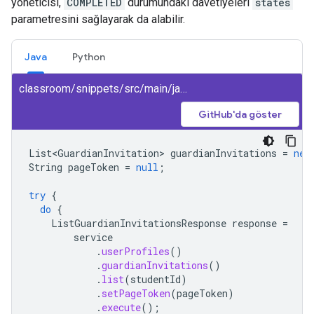
yöneticisi,
COMPLETED
durumundaki davetiyeleri
states
parametresini sağlayarak da alabilir.
Java
Python
classroom/snippets/src/main/java/ListGuardianInvitationsByStudent.java
GitHub'da göster
List<GuardianInvitation>
guardianInvitations
=
new
String
pageToken
=
null
;
try
{
do
{
ListGuardianInvitationsResponse
response
=
service
.
userProfiles
()
.
guardianInvitations
()
.
list
(
studentId
)
.
setPageToken
(
pageToken
)
.
execute
();