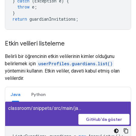
}
catch
(
Exception
e
)
{
throw
e
;
}
return
guardianInvitations
;
Etkin velileri listeleme
Belirli bir öğrencinin etkin velilerinin kimler olduğunu
belirlemek için
userProfiles.guardians.list()
yöntemini kullanın. Etkin veliler, daveti kabul etmiş olan
velilerdir.
Java
Python
classroom/snippets/src/main/java/ListGuardians.java
GitHub'da göster