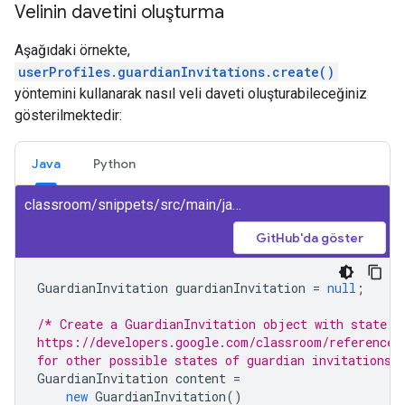
Velinin davetini oluşturma
Aşağıdaki örnekte,
userProfiles.guardianInvitations.create()
yöntemini kullanarak nasıl veli daveti oluşturabileceğiniz
gösterilmektedir:
Java
Python
classroom/snippets/src/main/java/CreateGuardianInvitation.java
GitHub'da göster
GuardianInvitation
guardianInvitation
=
null
;
/* Create a GuardianInvitation object with state s
https://developers.google.com/classroom/reference/
for other possible states of guardian invitations.
GuardianInvitation
content
=
new
GuardianInvitation
()