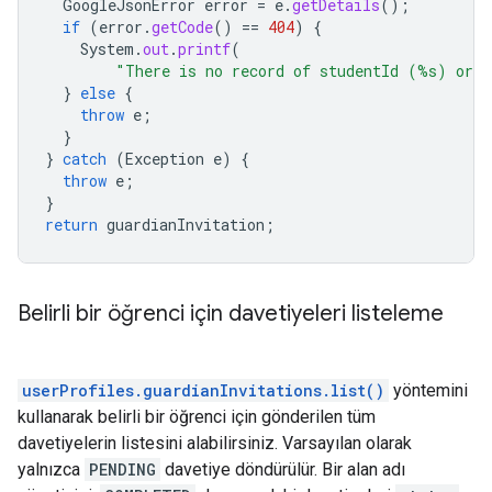
GoogleJsonError
error
=
e
.
getDetails
();
if
(
error
.
getCode
()
==
404
)
{
System
.
out
.
printf
(
"There is no record of studentId (%s) or 
}
else
{
throw
e
;
}
}
catch
(
Exception
e
)
{
throw
e
;
}
return
guardianInvitation
;
Belirli bir öğrenci için davetiyeleri listeleme
userProfiles.guardianInvitations.list()
yöntemini
kullanarak belirli bir öğrenci için gönderilen tüm
davetiyelerin listesini alabilirsiniz. Varsayılan olarak
yalnızca
PENDING
davetiye döndürülür. Bir alan adı