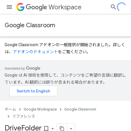
Workspace
Google Classroom
Google Classroom アドオンの一般提供が開始されました。詳しく
は、
アドオンのドキュメント
をご覧ください。
Google は AI 技術を使用して、コンテンツをご希望の言語に翻訳し
dentSubmissions
ています。AI 翻訳には誤りが含まれる場合があります。
ents
ホーム
Google Workspace
Google Classroom
リファレンス
Drive
Folder
bookmark_border
Submissions