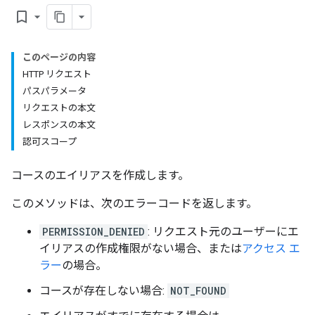
bookmark_border
ents
このページの内容
Submissions
HTTP リクエスト
パスパラメータ
ers
リクエストの本文
レスポンスの本文
認可スコープ
コースのエイリアスを作成します。
このメソッドは、次のエラーコードを返します。
PERMISSION_DENIED
: リクエスト元のユーザーにエ
イリアスの作成権限がない場合、または
アクセス エ
ラー
の場合。
コースが存在しない場合:
NOT_FOUND