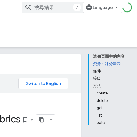
/
這個頁面中的內容
資源：評分量表
條件
等級
。
方法
create
delete
get
brics
list
bookmark_border
patch