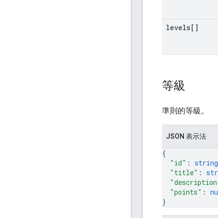
levels[]
等級
準則的等級。
JSON 表示法
{
"id"
: 
string
"title"
: 
str
"description
"points"
: 
n
}