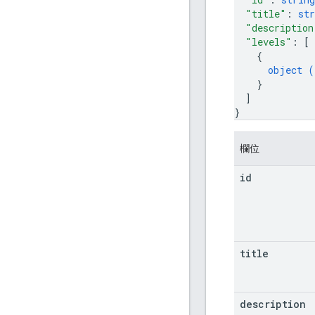
"title"
: 
str
"description
"levels"
: 
[
{
object (
}
]
}
欄位
id
title
description