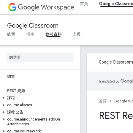
首頁
Google Classro
Workspace
Google Classroom
總覽
指南
參考資料
支援
Google Cla
總覽
REST 資源
課程
首頁
Google W
course
.
aliases
REST Re
課程
.
公告
course
.
announcements
.
add
On
Attachments
course
.
course
Work