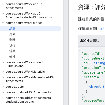
course
.
course
Work
.
add
On
資源：評
Attachments
course
.
course
Work
.
add
On
Attachments
.
student
Submissions
課程作業的評量
course
.
course
Work
.
rubrics
詳情請參閱「
評
總覽
建立
刪除
JSON 表示法
獲得
{
清單
"courseId"
: 
修補
"courseWorkI
course
.
course
Work
.
student
"id"
: 
string
Submissions
"creationTi
course
.
course
Work
Materials
"updateTime
"criteria"
: 
course
.
course
Work
Materials
.
add
On
Attachments
{
object (
course
.
posts
}
course
.
posts
.
add
On
Attachments
]
,
course
.
posts
.
add
On
Attachments
.
"previewVers
student
Submissions