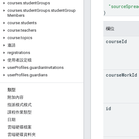
courses
.
student
Groups
"sourceSprea
courses
.
student
Groups
.
student
Group
}
Members
course
.
students
欄位
course
.
teachers
course
.
topics
course
Id
邀請
registrations
使用者設定檔
user
Profiles
.
guardian
Invitations
course
Work
Id
user
Profiles
.
guardians
類型
附加內容
指派模式模式
id
課程作業類型
日期
雲端硬碟檔案
雲端硬碟資料夾