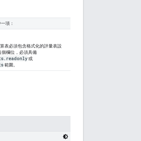
中一項：
這個試算表必須包含格式化的評量表設
這個欄位，必須具備
ts.readonly
或
ts
範圍。