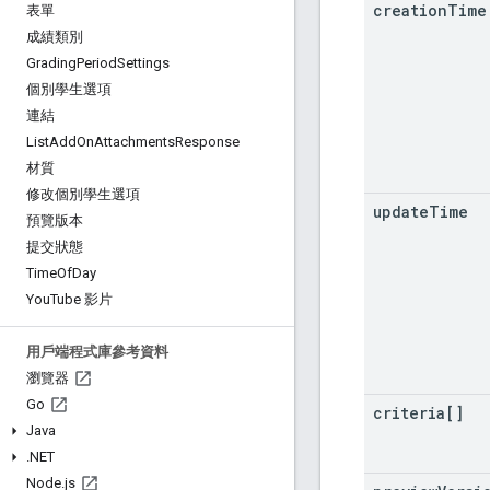
creation
Time
表單
成績類別
Grading
Period
Settings
個別學生選項
連結
List
Add
On
Attachments
Response
材質
修改個別學生選項
update
Time
預覽版本
提交狀態
Time
Of
Day
You
Tube 影片
用戶端程式庫參考資料
瀏覽器
Go
criteria[]
Java
.
NET
Node
.
js