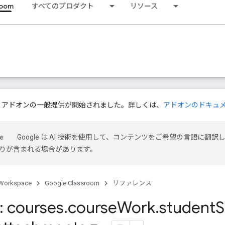
room
すべてのプロダクト
リソース
ssroom アドオンの一般提供が開始されました。詳しくは、
アドオンのドキュ
Google は AI 技術を使用して、コンテンツをご希望の言語に翻訳
は誤りが含まれる場合があります。
Workspace
Google Classroom
リファレンス
 courses
.
course
Work
.
student
S