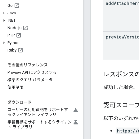
add
Attachmen
Go
Java
.
NET
Node
.
js
PHP
preview
Versi
Python
Ruby
その他のリファレンス
Preview API にアクセスする
レスポンス
標準のクエリ パラメータ
成功した場合、
使用制限
ダウンロード
認可スコー
ユーザーの利用資格をサポートす
るクライアント ライブラリ
以下のいずれかの
学習目標をサポートするクライアン
ト ライブラリ
https://