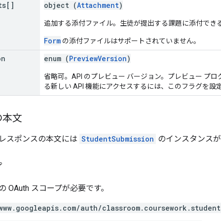
ts[]
object (
Attachment
)
追加する添付ファイル。生徒が提出する課題に添付できるフ
Form
の添付ファイルはサポートされていません。
on
enum (
PreviewVersion
)
省略可。API のプレビュー バージョン。プレビュー プ
る新しい API 機能にアクセスするには、このフラグを
の本文
レスポンスの本文には
StudentSubmission
のインスタンスが
プ
 OAuth スコープが必要です。
www.googleapis.com/auth/classroom.coursework.student