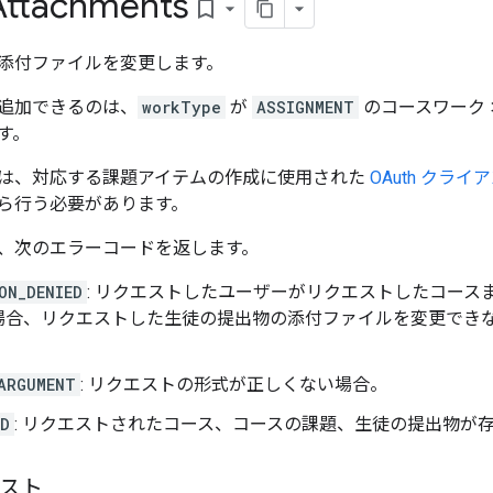
Attachments
bookmark_border
添付ファイルを変更します。
追加できるのは、
workType
が
ASSIGNMENT
のコースワーク
す。
は、対応する課題アイテムの作成に使用された
OAuth クライア
ら行う必要があります。
、次のエラーコードを返します。
ON_DENIED
: リクエストしたユーザーがリクエストしたコース
場合、リクエストした生徒の提出物の添付ファイルを変更でき
ARGUMENT
: リクエストの形式が正しくない場合。
ND
: リクエストされたコース、コースの課題、生徒の提出物が
エスト