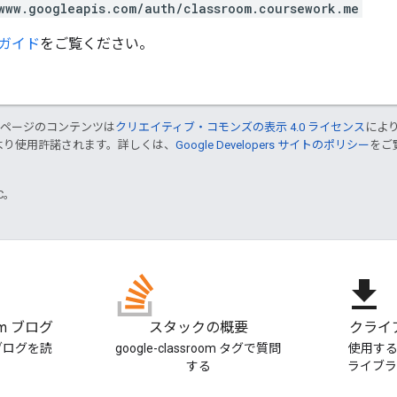
www.googleapis.com/auth/classroom.coursework.me
ガイド
をご覧ください。
のページのコンテンツは
クリエイティブ・コモンズの表示 4.0 ライセンス
によ
より使用許諾されます。詳しくは、
Google Developers サイトのポリシー
をご覧
TC。
file_download
oom ブログ
スタックの概要
クライ
m ブログを読
google-classroom タグで質問
使用す
する
ライブ