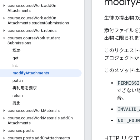
modify
course
.
course
Work
.
add
On
Attachments
生徒の提出物の
course
.
course
Work
.
add
On
Attachments
.
student
Submissions
添付ファイルを
course
.
course
Work
.
rubrics
出物に限られま
courses
.
course
Work
.
student
Submissions
このリクエスト
概要
プロジェクトか
get
list
このメソッドは
modify
Attachments
patch
PERMISSI
再利用を要求
できない
return
合。
提出
INVALID_
course
.
course
Work
Materials
course
.
course
Work
Materials
.
add
On
NOT_FOU
Attachments
courses
.
posts
HTTP リク
courses
.
posts
.
add
On
Attachments