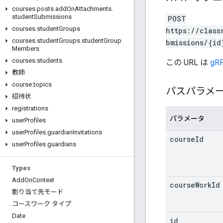
courses
.
posts
.
add
On
Attachments
.
student
Submissions
POST
courses
.
student
Groups
https://class
courses
.
student
Groups
.
student
Group
bmissions/{id
Members
courses
.
students
この URL は
gRP
教師
course
.
topics
パスパラメ
招待状
registrations
パラメータ
user
Profiles
user
Profiles
.
guardian
Invitations
course
Id
user
Profiles
.
guardians
Types
Add
On
Context
course
Work
Id
割り当て先モード
コースワーク タイプ
Date
id