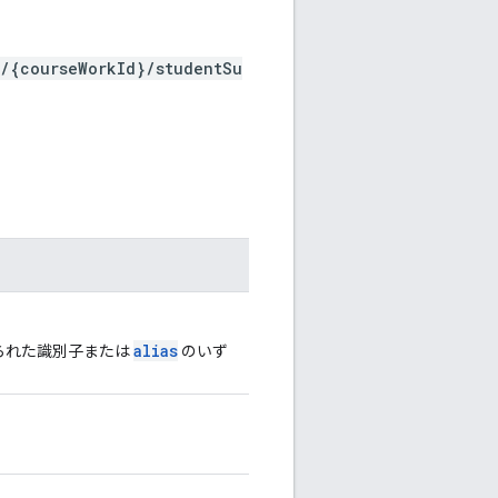
k/{courseWorkId}/studentSu
alias
てられた識別子または
のいず