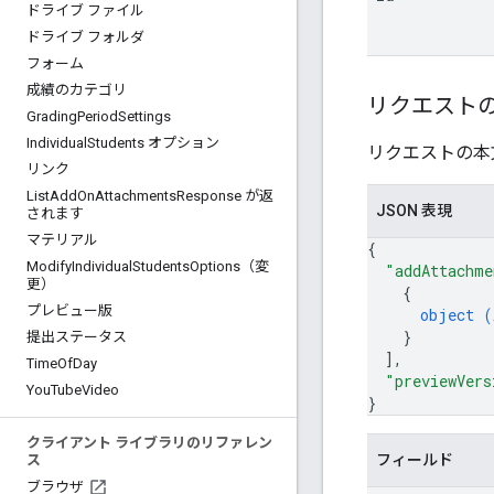
ドライブ ファイル
ドライブ フォルダ
フォーム
成績のカテゴリ
リクエスト
Grading
Period
Settings
Individual
Students オプション
リクエストの本
リンク
List
Add
On
Attachments
Response が返
JSON 表現
されます
マテリアル
{
Modify
Individual
Students
Options（変
"addAttachme
更）
{
プレビュー版
object (
}
提出ステータス
]
,
Time
Of
Day
"previewVers
You
Tube
Video
}
クライアント ライブラリのリファレン
フィールド
ス
ブラウザ