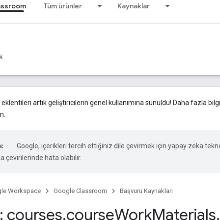
assroom
Tüm ürünler
Kaynaklar
k
lentileri artık geliştiricilerin genel kullanımına sunuldu! Daha fazla bil
n.
Google, içerikleri tercih ettiğiniz dile çevirmek için yapay zeka tekno
 çevirilerinde hata olabilir.
le Workspace
Google Classroom
Başvuru Kaynakları
 courses
.
course
Work
Materials
.