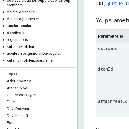
courses
.
student
Groups
.
student
Group
URL,
gRPC Kod 
Members
dersler
.
öğrenciler
dersler
.
öğretmenler
Yol parametr
kurslar
.
konular
davetiyeler
Parametreler
registrations
kullanıcıProfilleri
course
Id
user
Profiles
.
guardian
Davetiyeleri
kullanici
Profilleri
.
guardianlar
item
Id
Types
Add
On
Context
Atanan Modu
Course
Work
Type
attachment
Id
Date
Drive
Dosyası
Drive
Klasörü
Form