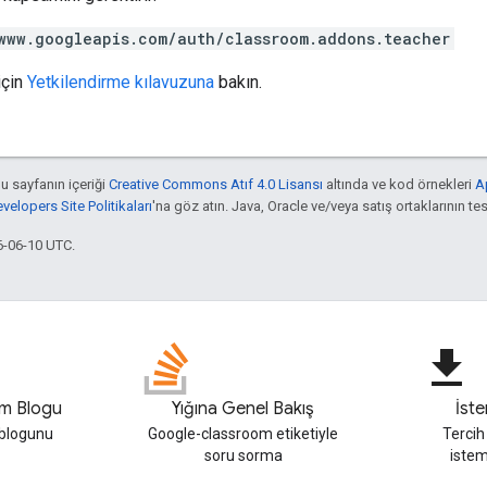
www.googleapis.com/auth/classroom.addons.teacher
için
Yetkilendirme kılavuzuna
bakın.
bu sayfanın içeriği
Creative Commons Atıf 4.0 Lisansı
altında ve kod örnekleri
A
elopers Site Politikaları
'na göz atın. Java, Oracle ve/veya satış ortaklarının tesc
6-06-10 UTC.
file_download
m Blogu
Yığına Genel Bakış
İste
blogunu
Google-classroom etiketiyle
Tercih 
soru sorma
istemc