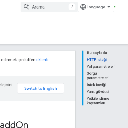
/
Bu sayfada
gi edinmek için lütfen
eklenti
HTTP isteği
Yol parametreleri
Sorgu
parametreleri
lojisini
İstek içeriği
Yanıt gövdesi
Yetkilendirme
kapsamları
add
On