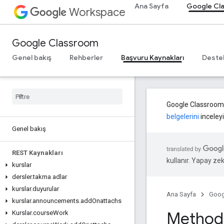
Ana Sayfa
Google Cl
Workspace
Google Classroom
Genel bakış
Rehberler
Başvuru Kaynakları
Deste
Google Classroom ek
belgelerini
inceleyi
Genel bakış
REST Kaynakları
kullanır. Yapay zeka
kurslar
dersler
.
takma adlar
kurslar
.
duyurular
Ana Sayfa
Goog
kurslar
.
announcements
.
add
Onattachs
Method:
Kurslar
.
course
Work