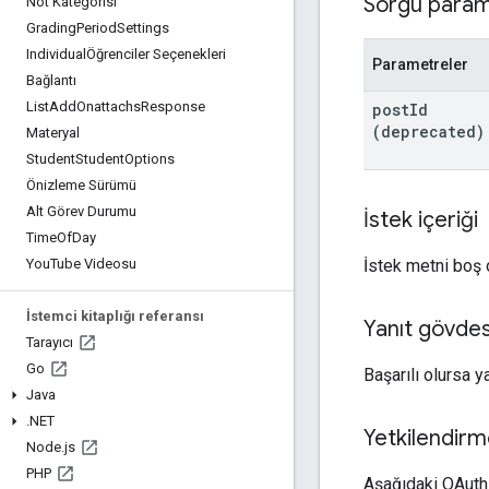
Sorgu param
Not Kategorisi
Grading
Period
Settings
IndividualÖğrenciler Seçenekleri
Parametreler
Bağlantı
List
Add
Onattachs
Response
post
Id
(deprecated)
Materyal
Student
Student
Options
Önizleme Sürümü
Alt Görev Durumu
İstek içeriği
Time
Of
Day
İstek metni boş o
You
Tube Videosu
İstemci kitaplığı referansı
Yanıt gövdes
Tarayıcı
Go
Başarılı olursa 
Java
.
NET
Yetkilendirm
Node
.
js
PHP
Aşağıdaki OAuth 