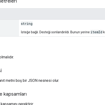
etreleri
string
itemId
İsteğe bağlı. Desteği sonlandırıldı. Bunun yerine
k
lmalıdır.
i
yanıt metni boş bir JSON nesnesi olur.
e kapsamları
kapsamını gerektirir: