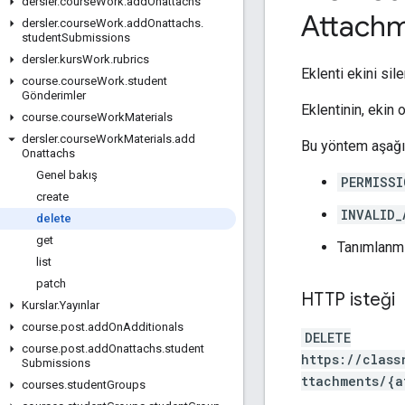
dersler
.
course
Work
.
add
Onattachs
Attach
dersler
.
course
Work
.
add
Onattachs
.
student
Submissions
dersler
.
kurs
Work
.
rubrics
Eklenti ekini siler
course
.
course
Work
.
student
Gönderimler
Eklentinin, ekin 
course
.
course
Work
Materials
dersler
.
course
Work
Materials
.
add
Bu yöntem aşağıd
Onattachs
Genel bakış
PERMISSI
create
INVALID_
delete
get
Tanımlanmı
list
patch
HTTP isteği
Kurslar
.
Yayınlar
course
.
post
.
add
On
Additionals
DELETE
course
.
post
.
add
Onattachs
.
student
https://class
Submissions
ttachments/{a
courses
.
student
Groups