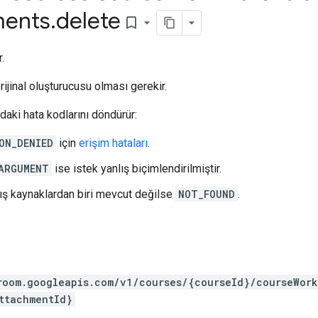
ments
.
delete
bookmark_border
.
orijinal oluşturucusu olması gerekir.
aki hata kodlarını döndürür:
ON_DENIED
için
erişim hataları
.
ARGUMENT
ise istek yanlış biçimlendirilmiştir.
ş kaynaklardan biri mevcut değilse
NOT_FOUND
.
room.googleapis.com/v1/courses/{courseId}/courseWor
ttachmentId}