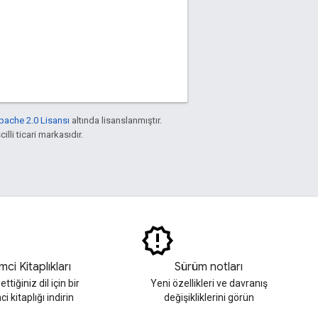
pache 2.0 Lisansı
altında lisanslanmıştır.
illi ticari markasıdır.
mci Kitaplıkları
Sürüm notları
ettiğiniz dil için bir
Yeni özellikleri ve davranış
i kitaplığı indirin
değişikliklerini görün