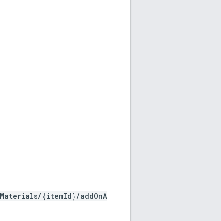
kMaterials/{itemId}/addOnA