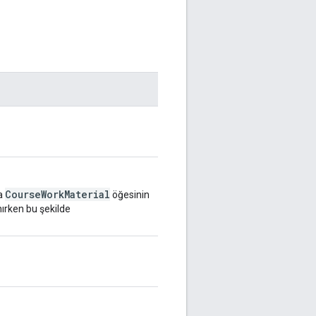
CourseWorkMaterial
a
öğesinin
nırken bu şekilde