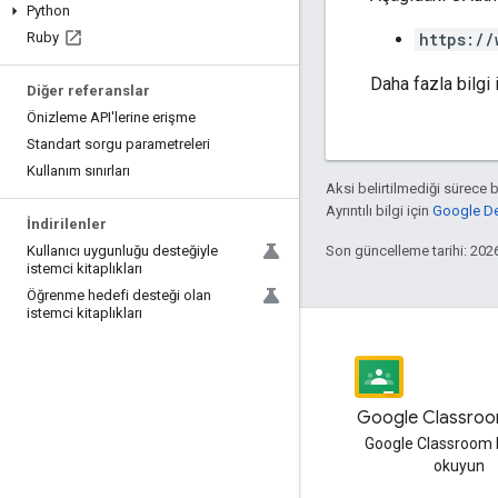
Python
https://
Ruby
Daha fazla bilgi 
Diğer referanslar
Önizleme API'lerine erişme
Standart sorgu parametreleri
Kullanım sınırları
Aksi belirtilmediği sürece 
Ayrıntılı bilgi için
Google Dev
İndirilenler
Son güncelleme tarihi: 202
Kullanıcı uygunluğu desteğiyle
istemci kitaplıkları
Öğrenme hedefi desteği olan
istemci kitaplıkları
Blog
Google Classroo
Google Workspace Developers
Google Classroom 
blogunu okuyun
okuyun