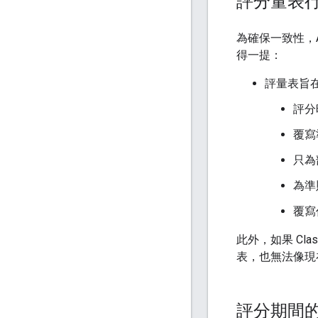
評分量表
為確保一致性，A
得一提：
評量表旨
評分
覆寫
只為
為準
覆寫
此外，如果 Cl
表，也無法像現
評分期間