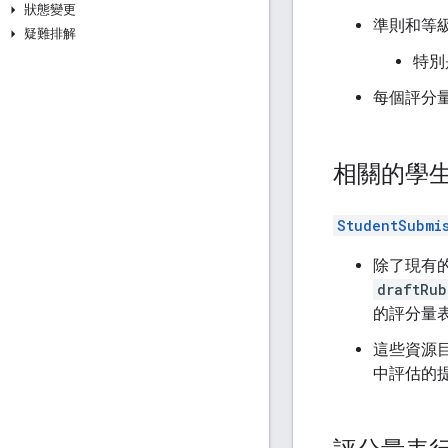
狀態變更
準則和等級
疑難排解
特別
每個評分量
相關的學
StudentSubmi
除了現有
draftRub
的評分量表
這些資源
中評估的