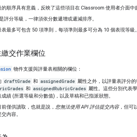
的順序具有意義，反映了這些項目在 Classroom 使用者介面
是評分等級，一律須依分數遞增或遞減排序。
表最多可包含 50 項準則，每項準則最多可分為 10 個表現等級
生繳交作業欄位
ssion
物件支援與評量表相關的欄位：
的
draftGrade
和
assignedGrade
屬性之外，以評量表評分的
ricGrades
和
assignedRubricGrades
屬性。這些分別代表學
成績 (所選等級和分數值)，以及草稿和已指派狀態。
目前僅供讀取，也就是說，
您無法使用 API 評估提交內容
，但可以
提交內容。