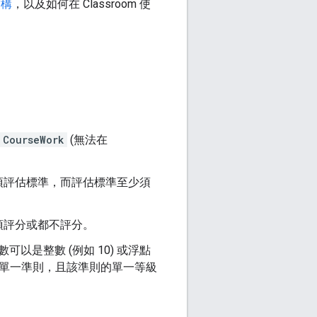
結構
，以及如何在 Classroom 使
CourseWork
(無法在
項評估標準，而評估標準至少須
必須評分或都不評分。
是整數 (例如 10) 或浮點
不得有單一準則，且該準則的單一等級