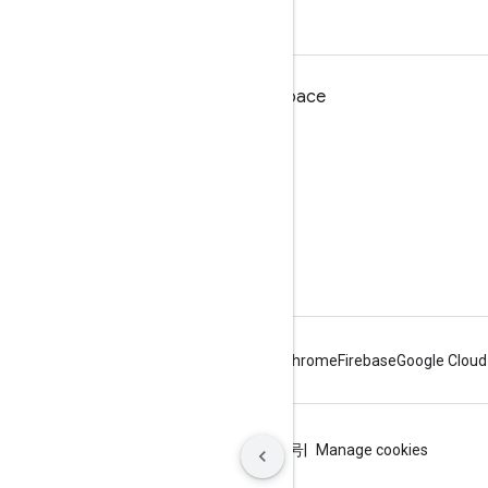
人員網誌
適用於開發人員的 Google Workspace
平台總覽
開發人員產品
版本資訊
開發人員支援服務
服務條款
Android
Chrome
Firebase
Google Cloud
條款
隱私權
ICP证合字B2-20070004号
Manage cookies