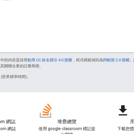
面中的內容是採用
創用 CC 姓名標示 4.0 授權
，程式碼範例則為
阿帕契 2.0 授權
。
e 和/或其關聯企業的註冊商標。
6 (世界標準時間)。
file_download
oom 網誌
堆疊總覽
room 網誌
使用 google-classroom 標記提
下載您