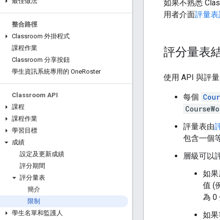
最佳做法
如果不熟悉 Cl
用者介面
評量表
整合路徑
Classroom 外掛程式
課程作業
評分量表
Classroom 分享按鈕
學生資訊系統專用的 One
Roster
使用 API 
Classroom API
每個
Cour
課程
CourseWo
課程作業
評量表由
學習目標
包含一個
成績
設定及更新成績
層級可以評
評分期間
如果
評分量表
值 
簡介
為 0
限制
學生名單和監護人
如果