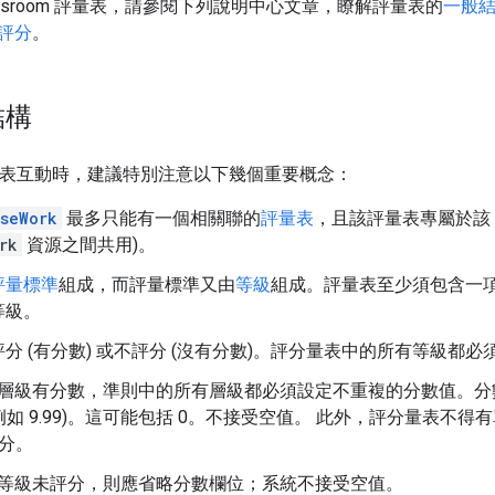
assroom 評量表，請參閱下列說明中心文章，瞭解評量表的
一般
評分
。
結構
與評量表互動時，建議特別注意以下幾個重要概念：
seWork
最多只能有一個相關聯的
評量表
，且該評量表專屬於該
rk
資源之間共用)。
評量標準
組成，而評量標準又由
等級
組成。評量表至少須包含一
等級。
分 (有分數) 或不評分 (沒有分數)。評分量表中的所有等級都
層級有分數，準則中的所有層級都必須設定不重複的分數值。分數可以
(例如 9.99)。這可能包括 0。不接受空值。 此外，評分量表
 分。
等級未評分，則應省略分數欄位；系統不接受空值。