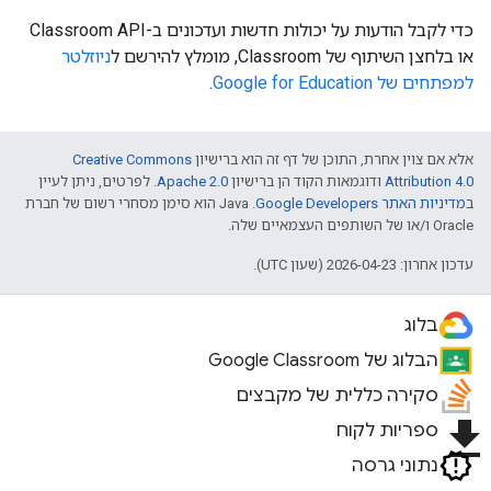
כדי לקבל הודעות על יכולות חדשות ועדכונים ב-Classroom API
או בלחצן השיתוף של Classroom, מומלץ להירשם ל
ניוזלטר
למפתחים של Google for Education
.
אלא אם צוין אחרת, התוכן של דף זה הוא ברישיון
Creative Commons
Attribution 4.0
ודוגמאות הקוד הן ברישיון
Apache 2.0
. לפרטים, ניתן לעיין
ב
מדיניות האתר Google Developers‏
.‏ Java הוא סימן מסחרי רשום של חברת
Oracle ו/או של השותפים העצמאיים שלה.
עדכון אחרון: 2026-04-23 (שעון UTC).
בלוג
הבלוג של Google Classroom
סקירה כללית של מקבצים
file_download
ספריות לקוח
נתוני גרסה