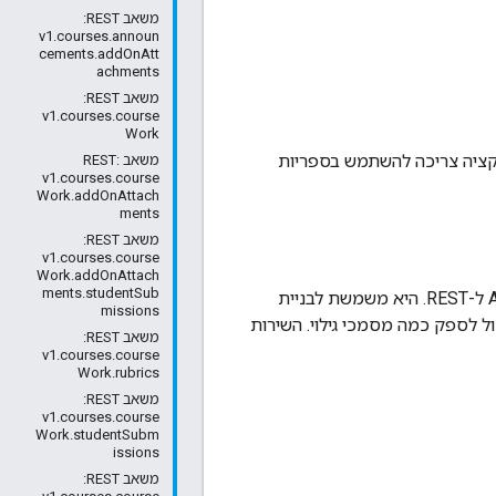
משאב REST: ‏
v1.courses.announ
cements.addOnAtt
achments
משאב REST: ‏
v1.courses.course
Work
אפליקציה צריכה להשתמש בספריות
משאב REST:
v1.courses.course
Work.addOnAttach
ments
משאב REST: ‏
v1.courses.course
Work.addOnAttach
ments.studentSub
הוא מפרט שניתן לקריאה על ידי מכונה, שמתאר ומאפשר שימוש בממשקי API ל-REST. היא משמשת לבניית
missions
אחרים שמתקשרים עם Google APIs. שירות אחד יכול לספק כמה מסמכי גילוי. השירות
משאב REST: ‏
v1.courses.course
Work.rubrics
משאב REST: ‏
v1.courses.course
Work.studentSubm
issions
משאב REST: ‏