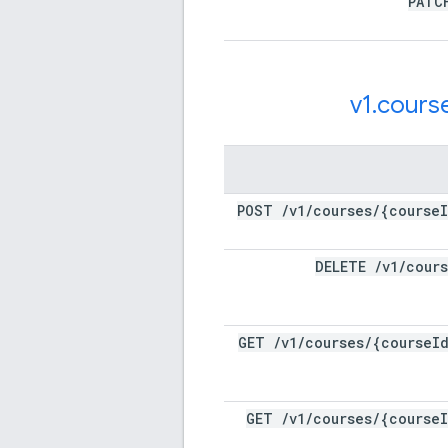
PAT
v1
.
cours
POST
/
v1
/
courses
/
{course
DELETE
/
v1
/
cour
GET
/
v1
/
courses
/
{course
I
GET
/
v1
/
courses
/
{course