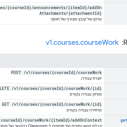
ses
/
{course
Id}
/
announcements
/
{item
Id}
/
add
On
Attachments
/
{attachment
Id}
עדכון של קובץ מצורף של תוסף.
v1
.
courses
.
course
Work
POST
/
v1
/
courses
/
{course
Id}
/
course
Work
יוצרת עבודה.
ELETE
/
v1
/
courses
/
{course
Id}
/
course
Work
/
{id}
מוחק עבודה בקורס.
GET
/
v1
/
courses
/
{course
Id}
/
course
Work
/
{id}
מחזירה עבודה בקורס.
{course
Id}
/
course
Work
/
{item
Id}
/
add
On
Context
ge
קבלת מטא-נתונים של תוספים ל-Classroom בהקשר של פוסט ספציפי.