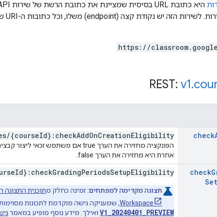
ות
נקודות
https://classroom.googl
v1
.
cou
es
/
{course
Id}:check
Add
On
Creation
Eligibility
check
הפונקציה מחזירה את הערך true אם משתמש 
אחרת היא מחזירה את הערך false.
urse
Id}:check
Grading
Periods
Setup
Eligibility
check
G
Se
תצוגה מקדימה למפתחים:
זמינה כחלק מ
Workspace
, שמעניקה גישה מוקדמת לתכונות מסוימות. 
V1_20240401_PREVIEW
ואילך. מידע נוסף מופיע במאמר
גישה למ