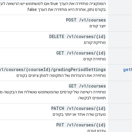
בקורס נתון, אחרת היא מחזירה את הערך false.
POST
/
v1
/
courses
יוצר קורס.
DELETE
/
v1
/
courses
/
{id}
מחיקת קורס.
GET
/
v1
/
courses
/
{id}
מחזירה קורס.
v1
/
courses
/
{course
Id}
/
grading
Period
Settings
get
מחזירה את ההגדרות של התקופה למתן ציונים בקורס.
GET
/
v1
/
courses
מחזירה רשימה של קורסים שהמשתמש ששולח את הבקשה מור
תואמים לבקשה.
PATCH
/
v1
/
courses
/
{id}
מעדכן שדה אחד או יותר בקורס.
PUT
/
v1
/
courses
/
{id}
עדכון קורס.