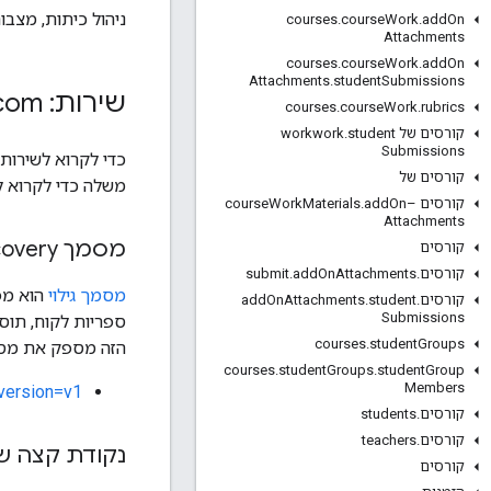
ניהול כיתות, מצבות תלמיד
courses
.
course
Work
.
add
On
Attachments
courses
.
course
Work
.
add
On
Attachments
.
student
Submissions
שירות: classroom
com
courses
.
course
Work
.
rubrics
קורסים של workwork
student
.
Submissions
כדי לקרוא לשירות
קורסים של
משלה כדי לקרוא ל
קורסים –course
On
add
.
Materials
Work
Attachments
מסמך Discovery
קורסים
קורסים
.
Attachments
On
add
.
submit
מסמך גילוי
קורסים
.
student
.
Attachments
On
add
Submissions
courses
.
student
Groups
הזה מספק את מסמך
courses
.
student
Groups
.
student
Group
Members
version=v1
קורסים
.
students
קורסים
.
teachers
נקודת קצה ש
קורסים