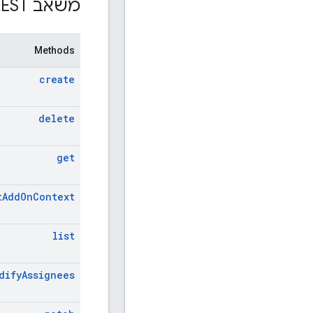
משאב REST: ‏
Methods
create
delete
get
t
Add
On
Context
list
dify
Assignees