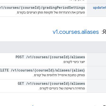
v1
/
courses
/
{course
Id}
/
grading
Period
Settings
update
מעדכן את ההגדרות של תקופת מתן הציונים בקורס.
v1
.
courses
.
aliases
POST
/
v1
/
courses
/
{course
Id}
/
aliases
יוצר כינוי לקורס.
ELETE
/
v1
/
courses
/
{course
Id}
/
aliases
/
{alias}
מוחק כתובת אימייל חלופית של קורס.
GET
/
v1
/
courses
/
{course
Id}
/
aliases
מחזירה רשימה של כינויים לקורס.