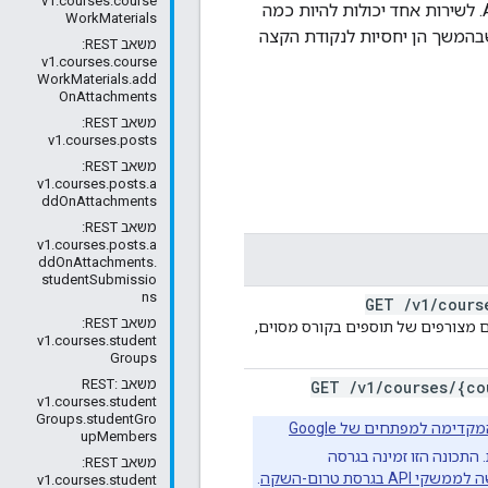
v1.courses.course
היא כתובת URL בסיסית שמציינת את כתובת הרשת של שירות API. לשירות אחד יכולות להיות כמה
WorkMaterials
 קצה של שירות. לשירות הזה יש נקודת קצה (endpoint) משלו, וכל כתובות ה-URI שבהמשך הן יחסיות לנקודת הקצה
משאב REST: ‏
v1.courses.course
WorkMaterials.add
OnAttachments
משאב REST: ‏
v1.courses.posts
משאב REST: ‏
v1.courses.posts.a
ddOnAttachments
משאב REST: ‏
v1.courses.posts.a
ddOnAttachments.
studentSubmissio
ns
GET
/
v1
/
cours
משאב REST: ‏
זכאי ליצור קבצים מצורפים של תוספים בקורס מסוים,
v1.courses.student
Groups
משאב REST:
GET
/
v1
/
courses
/
{co
v1.courses.student
Groups.studentGro
תוכנית התצוגה המקדימה למפתחים של Google
upMembers
התכונה הזו זמינה בגרסה
משאב REST: ‏
משקי API בגרסת טרום-השקה
.
v1.courses.student