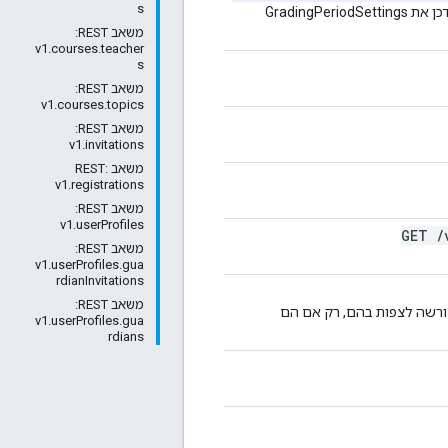
s
הפונקציה מחזירה את הערך true אם למשתמש יש הרשאה לעדכן את GradingPeriodSettings
משאב REST: ‏
v1.courses.teacher
s
משאב REST: ‏
v1.courses.topics
משאב REST: ‏
v1.invitations
משאב REST:
v1.registrations
משאב REST: ‏
v1.userProfiles
GET
/
משאב REST: ‏
v1.userProfiles.gua
rdianInvitations
משאב REST: ‏
שה לצפות בהם, רק אם הם
v1.userProfiles.gua
rdians