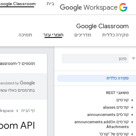
בית
oogle Classroom
Workspace
Google Classroom
סקירה כללית
מדריכים
חומרי עזר
תמיכה
תוספים ל-Google Classroom זמינים עכשיו למפתחים! למידע נוסף, יש לעיין ב
סקירה כללית
בתרגומים כאלו עשויו
משאבי REST
קורסים
קורסים
.
aliases
דף הבית
rkspace
קורסים
.
announcements
room API
קורסים
.
On
add
.
announcements
Attachments
קורסים של 'קורס'