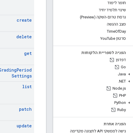
חומר לימוד
שינוי תלמיד יחיד
גרסת טרום-השקה (Preview)
create
מצב ההגשה
Time
Of
Day
delete
סרטון You
Tube
get
הפניה לספריית הלקוחות
דפדפן
Go
Grading
Period
Java
Settings
.
NET
list
Node
.
js
PHP
Python
patch
Ruby
הפניה אחרת
update
גישה לממשקי API לתצוגה מקדימה