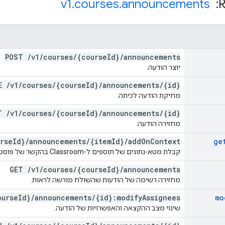
v1
.
courses
.
announcements
POST
/
v1
/
courses
/
{course
Id}
/
announcements
יוצר הודעה.
TE
/
v1
/
courses
/
{course
Id}
/
announcements
/
{id}
מחיקת הודעה לכיתה.
ET
/
v1
/
courses
/
{course
Id}
/
announcements
/
{id}
מחזירה הודעה.
rse
Id}
/
announcements
/
{item
Id}
/
add
On
Context
ge
קבלת מטא-נתונים של תוספים ל-Classroom בהקשר של פוסט ספציפי.
GET
/
v1
/
courses
/
{course
Id}
/
announcements
מחזירה רשימה של הודעות שהשולח מורשה לראות.
ourse
Id}
/
announcements
/
{id}:modify
Assignees
mo
שינוי מצב ההקצאה והאפשרויות של הודעה.