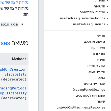
הזמנות
נקודת קצה של שיר
הרשמות
פרופילי משתמשים
הזו:
user
Profiles
.
guardian
Invitations
eapis.com
user
Profiles
.
guardians
סוגים
משאב REST:
rses
Add
On
Context
מצב מוקצה
סוג קורס
Methods
תאריך
קובץ מ-Drive
Add
On
Creation
תיקיית Drive
Eligibility
טופס
(deprecated)
קטגוריית ציונים
rading
Periods
Grading
Period
Settings
tup
Eligibility
אפשרויות לסטודנטים
(deprecated)
קישור
List
Add
On
Attachments
Response