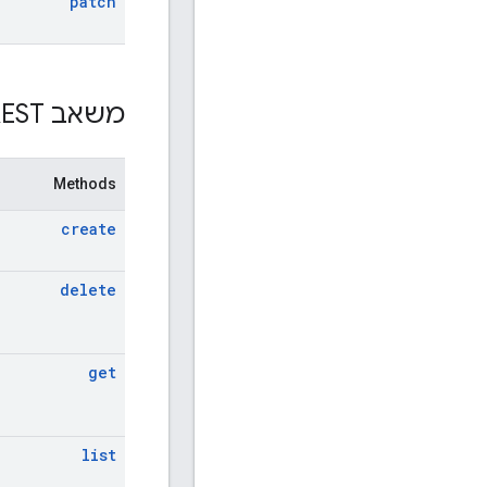
patch
משאב REST: ‏
Methods
create
delete
get
list