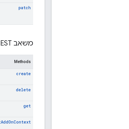
patch
משאב REST: ‏
Methods
create
delete
get
t
Add
On
Context