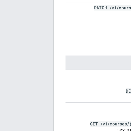
PATCH
/
v1
/
cour
D
GET
/
v1
/
courses
/