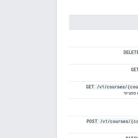
DELE
G
GET
/
v1
/
courses
/
{cou
POST
/
v1
/
courses
/
{c