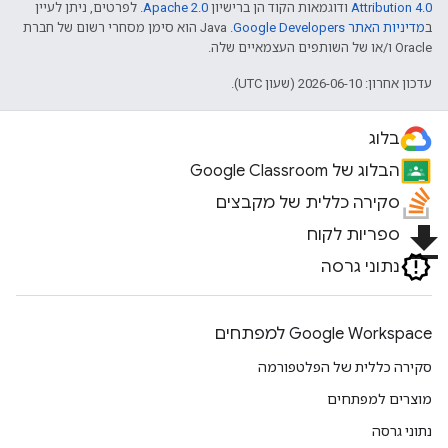
Attribution 4.0
ודוגמאות הקוד הן ברישיון
Apache 2.0
. לפרטים, ניתן לעיין
ב
מדיניות האתר Google Developers‏
.‏ Java הוא סימן מסחרי רשום של חברת
Oracle ו/או של השותפים העצמאיים שלה.
עדכון אחרון: 2026-06-10 (שעון UTC).
בלוג
הבלוג של Google Classroom
סקירה כללית של מקבצים
file_download
ספריות לקוח
נתוני גרסה
Google Workspace למפתחים
סקירה כללית של הפלטפורמה
מוצרים למפתחים
נתוני גרסה