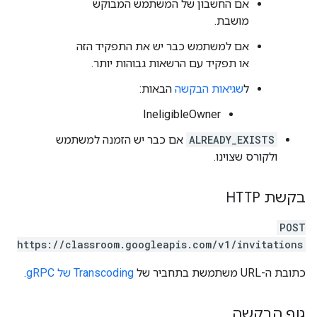
אם החשבון של המשתמש המבוקש
מושבת.
אם למשתמש כבר יש את התפקיד הזה
או תפקיד עם הרשאות גבוהות יותר.
ל
שגיאות הבקשה
הבאות:
IneligibleOwner
ALREADY_EXISTS
אם כבר יש הזמנה למשתמש
ולקורס שצוינו.
בקשת HTTP
POST
https://classroom.googleapis.com/v1/invitations
כתובת ה-URL משתמשת בתחביר של
Transcoding של gRPC
.
גוף הבקשה