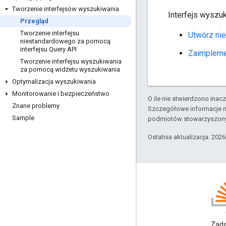
Tworzenie interfejsów wyszukiwania
Interfejs wyszu
Przegląd
Tworzenie interfejsu
Utwórz nie
niestandardowego za pomocą
interfejsu Query API
Zaimpleme
Tworzenie interfejsu wyszukiwania
za pomocą widżetu wyszukiwania
Optymalizacja wyszukiwania
Monitorowanie i bezpieczeństwo
O ile nie stwierdzono inacze
Znane problemy
Szczegółowe informacje n
Sample
podmiotów stowarzyszon
Ostatnia aktualizacja: 202
Blog
Przeczytaj bloga Google
Zada