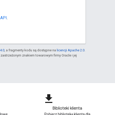
 API
.
4.0
, a fragmenty kodu są dostępne na
licencji Apache 2.0
.
st zastrzeżonym znakiem towarowym firmy Oracle i jej
file_download
Biblioteki klienta
adowe
Pobierz bibliotekę klienta dla