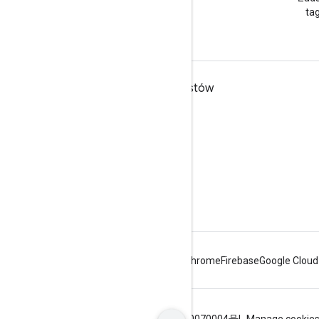
Workspace Developers
ta
Google Workspace dla programistów
Omówienie platformy
Usługi dla deweloperów
Informacje o wersjach
Pomoc dla programistów
Warunki usługi
Android
Chrome
Firebase
Google Cloud