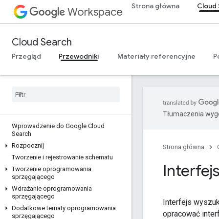
Strona główna
Cloud 
Workspace
Cloud Search
Przegląd
Przewodniki
Materiały referencyjne
P
Tłumaczenia wyge
Wprowadzenie do Google Cloud
Search
Rozpocznij
Strona główna
Tworzenie i rejestrowanie schematu
Interfe
Tworzenie oprogramowania
sprzęgającego
Wdrażanie oprogramowania
sprzęgającego
Interfejs wyszu
Dodatkowe tematy oprogramowania
opracować inter
sprzęgającego