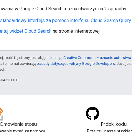
kiwania w Google Cloud Search można utworzyć na 2 sposoby:
standardowy interfejs za pomocą interfejsu Cloud Search Query
ntuj widżet Cloud Search
na stronie internetowej.
j, treść tej strony jest objęta
licencją Creative Commons – uznanie autorstwa 
a ten temat zawierają
zasady dotyczące witryny Google Developers
. Java je
ych.
6-04-23 UTC.
Omówienie stosu
Próbki kodu
wanie pytań za pomocą
Przejrzyj nasze przykł