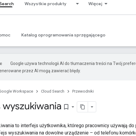
Search
Wszystkie produkty
Więcej
omoc
Katalog oprogramowania sprzęgającego
Google używa technologii AI do tłumaczenia treści na Twój prefe
nerowane przez AI mogą zawierać błędy.
Google Workspace
Cloud Search
Przewodniki
js wyszukiwania
bookmark_border
kiwania to interfejs użytkownika, którego pracownicy używają d
fejs wyszukiwania na dowolne urządzenie – od telefonu komór