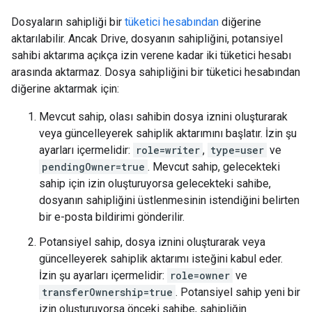
Dosyaların sahipliği bir
tüketici hesabından
diğerine
aktarılabilir. Ancak Drive, dosyanın sahipliğini, potansiyel
sahibi aktarıma açıkça izin verene kadar iki tüketici hesabı
arasında aktarmaz. Dosya sahipliğini bir tüketici hesabından
diğerine aktarmak için:
Mevcut sahip, olası sahibin dosya iznini oluşturarak
veya güncelleyerek sahiplik aktarımını başlatır. İzin şu
ayarları içermelidir:
role=writer
,
type=user
ve
pendingOwner=true
. Mevcut sahip, gelecekteki
sahip için izin oluşturuyorsa gelecekteki sahibe,
dosyanın sahipliğini üstlenmesinin istendiğini belirten
bir e-posta bildirimi gönderilir.
Potansiyel sahip, dosya iznini oluşturarak veya
güncelleyerek sahiplik aktarımı isteğini kabul eder.
İzin şu ayarları içermelidir:
role=owner
ve
transferOwnership=true
. Potansiyel sahip yeni bir
izin oluşturuyorsa önceki sahibe, sahipliğin