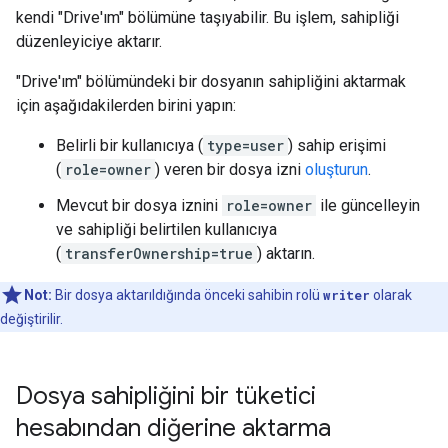
kendi "Drive'ım" bölümüne taşıyabilir. Bu işlem, sahipliği
düzenleyiciye aktarır.
"Drive'ım" bölümündeki bir dosyanın sahipliğini aktarmak
için aşağıdakilerden birini yapın:
Belirli bir kullanıcıya (
type=user
) sahip erişimi
(
role=owner
) veren bir dosya izni
oluşturun
.
Mevcut bir dosya iznini
role=owner
ile güncelleyin
ve sahipliği belirtilen kullanıcıya
(
transferOwnership=true
) aktarın.
Not:
Bir dosya aktarıldığında önceki sahibin rolü
writer
olarak
değiştirilir.
Dosya sahipliğini bir tüketici
hesabından diğerine aktarma