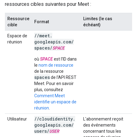
ressources cibles suivantes pour Meet :
Ressource
Limites (le cas
Format
cible
échéant)
/
/
meet
.
Espace de
googleapis
.
com
/
réunion
spaces
/
SPACE
où
SPACE
est l'ID dans
le
nom de ressource
de la ressource
spaces
de l'API REST
Meet. Pour en savoir
plus, consultez
Comment Meet
identifie un espace de
réunion
.
/
/
cloudidentity
.
Utilisateur
L'abonnement reçoit
googleapis
.
com
/
des événements
users
/
USER
concernant tous les