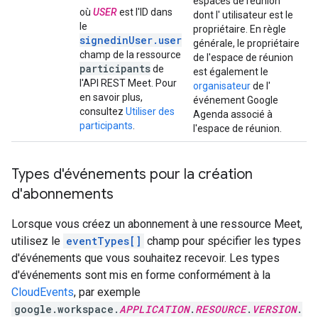
espaces de réunion
où
USER
est l'ID dans
dont l' utilisateur est le
le
propriétaire. En règle
signedinUser.user
générale, le propriétaire
champ de la ressource
de l'espace de réunion
participants
de
est également le
l'API REST Meet. Pour
organisateur
de l'
en savoir plus,
événement Google
consultez
Utiliser des
Agenda associé à
participants
.
l'espace de réunion.
Types d'événements pour la création
d'abonnements
Lorsque vous créez un abonnement à une ressource Meet,
utilisez le
eventTypes[]
champ pour spécifier les types
d'événements que vous souhaitez recevoir. Les types
d'événements sont mis en forme conformément à la
CloudEvents
, par exemple
google.workspace.
APPLICATION
.
RESOURCE
.
VERSION
.