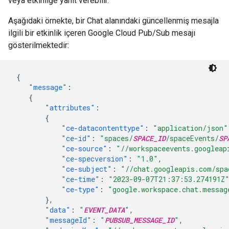
veya etkinliğe yanıt verebilir.
Aşağıdaki örnekte, bir Chat alanındaki güncellenmiş mesajla
ilgili bir etkinlik içeren Google Cloud Pub/Sub mesajı
gösterilmektedir:
{
"message"
:
{
"attributes"
:
{
"ce-datacontenttype"
:
"application/json"
"ce-id"
:
"spaces/
SPACE_ID
/spaceEvents/
SP
"ce-source"
:
"//workspaceevents.googleap
"ce-specversion"
:
"1.0"
,
"ce-subject"
:
"//chat.googleapis.com/spa
"ce-time"
:
"2023-09-07T21:37:53.274191Z
"ce-type"
:
"google.workspace.chat.messag
},
"data"
:
"
EVENT_DATA
"
,
"messageId"
:
"
PUBSUB_MESSAGE_ID
"
,