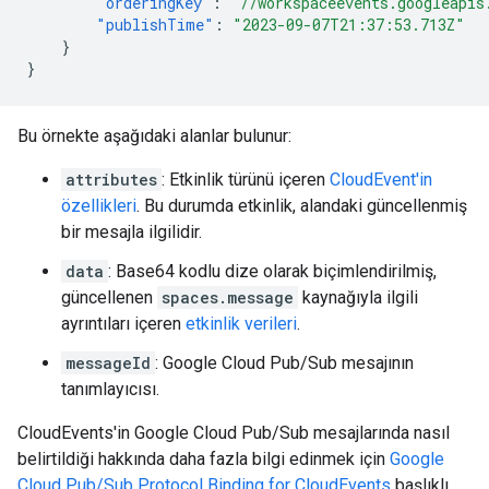
"orderingKey"
:
"//workspaceevents.googleapis
"publishTime"
:
"2023-09-07T21:37:53.713Z"
}
}
Bu örnekte aşağıdaki alanlar bulunur:
attributes
: Etkinlik türünü içeren
CloudEvent'in
özellikleri
. Bu durumda etkinlik, alandaki güncellenmiş
bir mesajla ilgilidir.
data
: Base64 kodlu dize olarak biçimlendirilmiş,
güncellenen
spaces.message
kaynağıyla ilgili
ayrıntıları içeren
etkinlik verileri
.
messageId
: Google Cloud Pub/Sub mesajının
tanımlayıcısı.
CloudEvents'in Google Cloud Pub/Sub mesajlarında nasıl
belirtildiği hakkında daha fazla bilgi edinmek için
Google
Cloud Pub/Sub Protocol Binding for CloudEvents
başlıklı