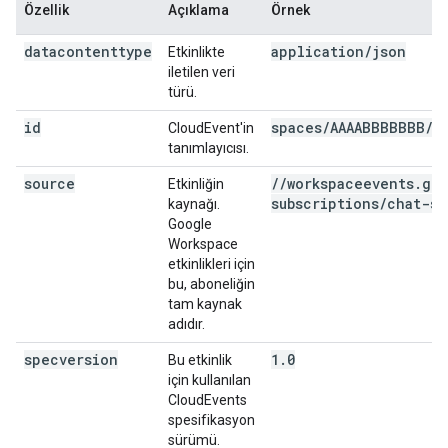
Özellik
Açıklama
Örnek
datacontenttype
application/json
Etkinlikte
iletilen veri
türü.
id
spaces/AAAABBBBBBB/s
CloudEvent'in
tanımlayıcısı.
source
/
/
workspaceevents
.
goo
Etkinliğin
subscriptions
/
chat-sp
kaynağı.
Google
Workspace
etkinlikleri için
bu, aboneliğin
tam kaynak
adıdır.
specversion
1.0
Bu etkinlik
için kullanılan
CloudEvents
spesifikasyon
sürümü.