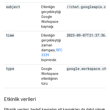
subject
//chat.googleapis.co
Etkinliğin
gerçekleştiği
Google
Workspace
kaynağı.
time
2023-09-07T21:37:36.2
Etkinliğin
gerçekleştiği
zaman
damgası,
RFC
3339
biçiminde.
type
google.workspace.cha
Google
Workspace
etkinliğinin
türü.
Etkinlik verileri
Etkinlik verileri, hedef kaynağın alt kaynakları da dahil olmak