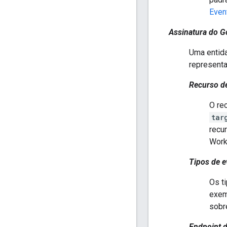
Even
Assinatura do 
Uma entid
represent
Recurso de
O re
tar
recu
Work
Tipos de e
Os t
exem
sobr
Endpoint d