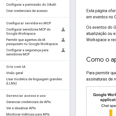
Configurar a permissão do OAuth
Esta página ofe
Criar credenciais de acesso
em eventos no 
Configurar servidores MCP
Os
eventos do 
Configurar servidores MCP do
atualização ou 
Google Workspace
Workspace e rec
Permitir que agentes de IA
pesquisem no Google Workspace
Configurar a segurança para
servidores MCP
Como o ap
Crie com IA
Para permitir q
Visão geral
assinaturas de 
Usar modelos de linguagem grandes
(LLMs)
Gerenciar acesso e uso
Gerenciar credenciais de APIs
Ver e desativar APIs
Monitorar métricas para APIs