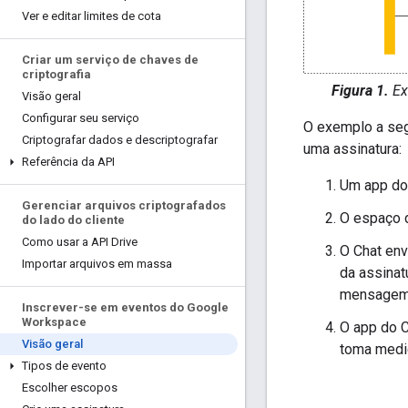
Ver e editar limites de cota
Criar um serviço de chaves de
criptografia
Figura 1.
Ex
Visão geral
Configurar seu serviço
O exemplo a seg
Criptografar dados e descriptografar
uma assinatura:
Referência da API
Um app do
Gerenciar arquivos criptografados
O espaço 
do lado do cliente
Como usar a API Drive
O Chat env
Importar arquivos em massa
da assinat
mensagem,
Inscrever-se em eventos do Google
Workspace
O app do 
Visão geral
toma medi
Tipos de evento
Escolher escopos