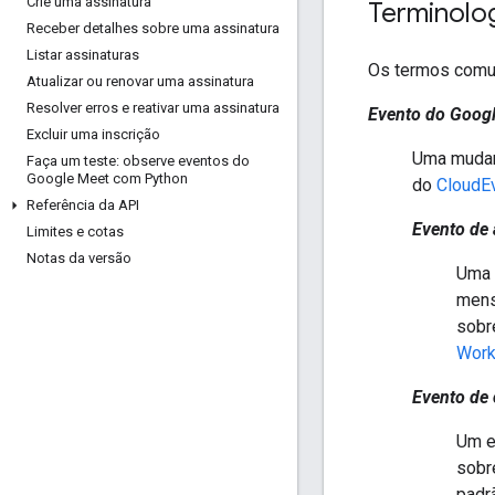
Crie uma assinatura
Terminolo
Receber detalhes sobre uma assinatura
Listar assinaturas
Os termos comu
Atualizar ou renovar uma assinatura
Resolver erros e reativar uma assinatura
Evento do Goog
Excluir uma inscrição
Uma mudan
Faça um teste: observe eventos do
Google Meet com Python
do
CloudE
Referência da API
Evento de 
Limites e cotas
Notas da versão
Uma 
mens
sobr
Wor
Evento de 
Um e
sobr
padr