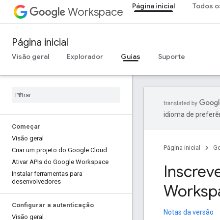
Página inicial
Todos o
Workspace
Página inicial
Visão geral
Explorador
Guias
Suporte
idioma de preferê
Começar
Visão geral
Página inicial
G
Criar um projeto do Google Cloud
Ativar APIs do Google Workspace
Inscrev
Instalar ferramentas para
desenvolvedores
Worksp
Configurar a autenticação
Notas da versão
Visão geral