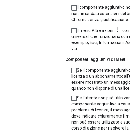
Il componente aggiuntivo non
non rimanda a estensioni del bro
Chrome senza giustificazione.
more_vert
Il menu Altre azioni
contie
universali che funzionano corret
esempio, Esci, Informazioni, Assi
via.
Componenti aggiuntivi di Meet
Se il componente aggiuntivo r
licenza o un abbonamento: all'ut
essere mostrato un messaggio int
quando non dispone di una licenz
Se l'utente non può utilizzare il
componente aggiuntivo a causa d
problema di licenza, il messaggio 
deve indicare chiaramente il moti
non può essere utilizzato e sugge
corso di azione per risolvere la si