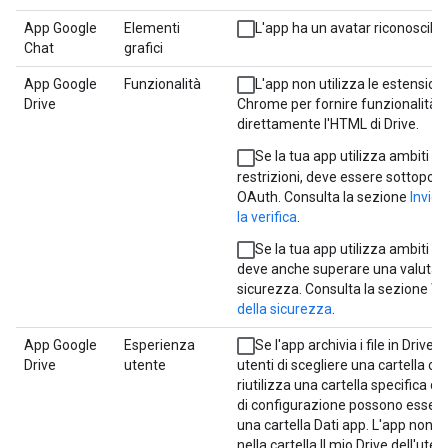
App Google
Elementi
L'app ha un avatar riconoscibile
Chat
grafici
App Google
Funzionalità
L'app non utilizza le estension
Drive
Chrome per fornire funzionalità
direttamente l'HTML di Drive.
Se la tua app utilizza ambiti se
restrizioni, deve essere sottopost
OAuth. Consulta la sezione
Invio 
la verifica
.
Se la tua app utilizza ambiti con
deve anche superare una valutazi
sicurezza. Consulta la sezione
Va
della sicurezza
.
App Google
Esperienza
Se l'app archivia i file in Drive,
Drive
utente
utenti di scegliere una cartella o 
riutilizza una cartella specifica del
di configurazione possono essere 
una cartella Dati app. L'app non sca
nella cartella Il mio Drive dell'uten