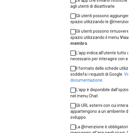
Le app che inviano notifiche 
agli utenti di disattivarle.
Gli utenti possono aggiungere 
spazio utilizzando le @menzioni.
Gli utenti possono rimuovere l
spazio utilizzando il menu
Visual
membro
.
L'app indica all'utente tutto ciò
necessario per interagire con ess
Il formato delle schede utilizza
soddisfa i requisiti di Google.
Visu
documentazione
.
L'app è disponibile dall'opzion
nel menu Chat.
Gli URL esterni con cui interagi
appartengono a un ambiente di st
sviluppo.
La @menzione è obbligatoria i
messaggio all'app negli spazi. Qu