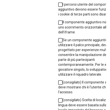
I percorsi utente del compone
aggiuntivo devono essere funzion
i cookie di terze parti sono disattiv
Il componente aggiuntivo non 
uno scorrimento orizzontale all'i
dell'iframe.
Se un componente aggiuntivo 
utilizzare il palco principale, deve
progettato per esperienze multig
consentire la manipolazione dei 
parte di più partecipanti
contemporaneamente. Per le esp
giocatore singolo, lo sviluppatore
utilizzare il riquadro laterale.
(
consigliato
) Il componente ag
deve mostrare chi è l'utente che 
l'accesso.
(
consigliato
) Scelta di localizza
lingua deve essere basata sulla 
locale impostata dal browser, se d