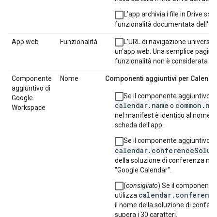
L'app archivia i file in Drive sol
funzionalità documentata dell'ap
App web
Funzionalità
L'URL di navigazione universale
un'app web. Una semplice pagin
funzionalità non è considerata u
Componente
Nome
Componenti aggiuntivi per Calenda
aggiuntivo di
Se il componente aggiuntivo ut
Google
calendar.name
common.na
o
Workspace
nel manifest è identico al nome fo
scheda dell'app.
Se il componente aggiuntivo ut
calendar.conferenceSolut
della soluzione di conferenza no
"Google Calendar".
(
consigliato
) Se il componente
calendar.conferenc
utilizza
il nome della soluzione di confer
supera i 30 caratteri.