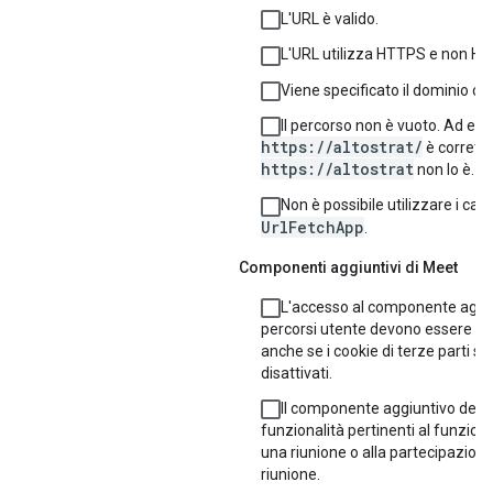
L'URL è valido.
L'URL utilizza HTTPS e non HT
Viene specificato il dominio c
Il percorso non è vuoto. Ad es
https://altostrat/
è corrett
https://altostrat
non lo è.
Non è possibile utilizzare i carat
UrlFetchApp
.
Componenti aggiuntivi di Meet
L'accesso al componente aggiu
percorsi utente devono essere fu
anche se i cookie di terze parti s
disattivati.
Il componente aggiuntivo deve
funzionalità pertinenti al funzio
una riunione o alla partecipazion
riunione.