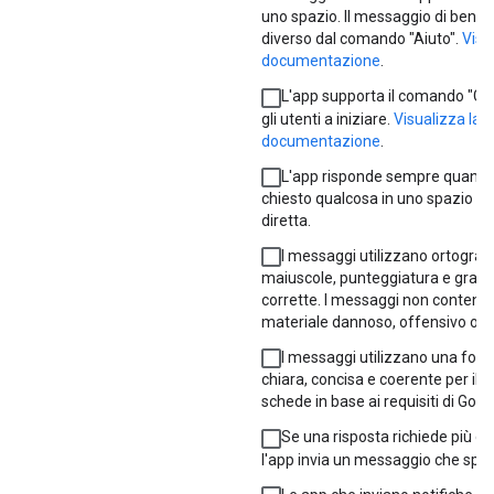
uno spazio. Il messaggio di benv
diverso dal comando "Aiuto".
Visu
documentazione
.
L'app supporta il comando "Gui
gli utenti a iniziare.
Visualizza la
documentazione
.
L'app risponde sempre quando 
chiesto qualcosa in uno spazio o 
diretta.
I messaggi utilizzano ortografi
maiuscole, punteggiatura e gra
corrette. I messaggi non conten
materiale dannoso, offensivo o a
I messaggi utilizzano una for
chiara, concisa e coerente per il t
schede in base ai requisiti di Goog
Se una risposta richiede più di 
l'app invia un messaggio che spiega