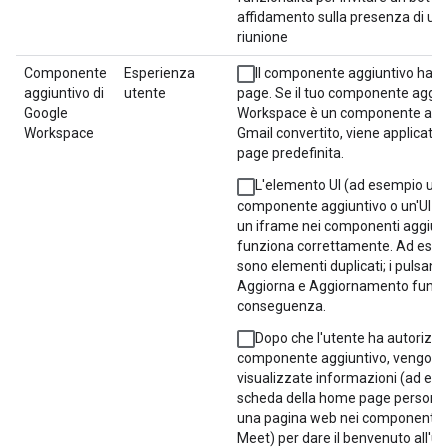
affidamento sulla presenza di un 
riunione
Componente
Esperienza
Il componente aggiuntivo ha 
aggiuntivo di
utente
page. Se il tuo componente aggiu
Google
Workspace è un componente aggi
Workspace
Gmail convertito, viene applicat
page predefinita.
L'elemento UI (ad esempio una
componente aggiuntivo o un'UI in
un iframe nei componenti aggiunt
funziona correttamente. Ad esem
sono elementi duplicati; i pulsanti 
Aggiorna e Aggiornamento funzi
conseguenza.
Dopo che l'utente ha autorizzat
componente aggiuntivo, vengono
visualizzate informazioni (ad es
scheda della home page personal
una pagina web nei componenti ag
Meet) per dare il benvenuto all'u