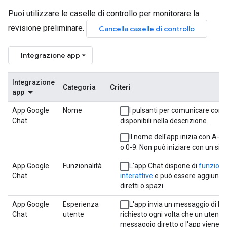
Puoi utilizzare le caselle di controllo per monitorare la
revisione preliminare.
Cancella caselle di controllo
Integrazione app
Integrazione
Categoria
Criteri
app
App Google
Nome
I pulsanti per comunicare con 
Chat
disponibili nella descrizione.
Il nome dell'app inizia con A-Z
o 0-9. Non può iniziare con un sim
App Google
Funzionalità
L'app Chat dispone di
funziona
Chat
interattive
e può essere aggiunta
diretti o spazi.
App Google
Esperienza
L'app invia un messaggio di b
Chat
utente
richiesto ogni volta che un utente
messaggio diretto o l'app viene a