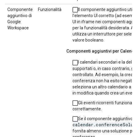
Componente
Funzionalità
Il componente aggiuntivo utili
aggiuntivo di
l'elemento UI corretto (ad esemp
Google
UI in iframe nei componenti aggiu
Workspace
per la funzionalità desiderata. A
utilizza un interruttore per selez
valore booleano.
Componenti aggiuntivi per Calenda
I calendari secondari e la dele
supportati o, in caso contrario, ge
controllato. Ad esempio, la creaz
conferenza non ha esito negativo 
seleziona un altro calendario a c
in modifica quando crea un event
Gli eventi ricorrenti funzionano
correttamente.
Se il componente aggiuntivo ut
calendar.conferenceSolut
fornita almeno una soluzione per 