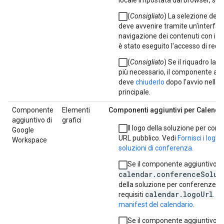
(
Consigliato
) La selezione dei 
deve avvenire tramite un'interfacc
navigazione dei contenuti con i co
è stato eseguito l'accesso di rece
(
Consigliato
) Se il riquadro lat
più necessario, il componente ag
deve
chiuderlo
dopo l'avvio nella 
principale.
Componente
Elementi
Componenti aggiuntivi per Calenda
aggiuntivo di
grafici
Il logo della soluzione per con
Google
URL pubblico. Vedi
Fornisci i loghi 
Workspace
soluzioni di conferenza.
Se il componente aggiuntivo ut
calendar.conferenceSolut
della soluzione per conferenze s
calendar.logoUrl
requisiti
. V
manifest del calendario
.
Se il componente aggiuntivo ut