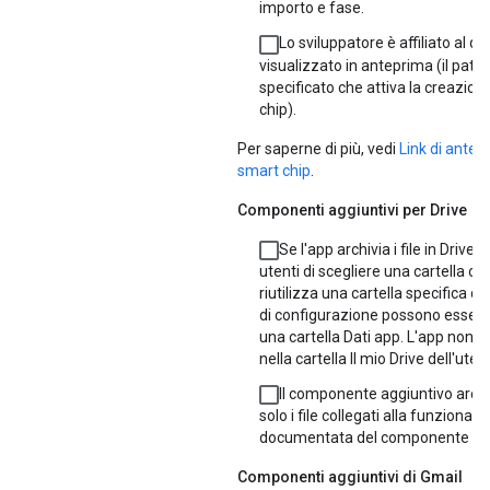
importo e fase.
Lo sviluppatore è affiliato al d
visualizzato in anteprima (il patt
specificato che attiva la creazion
chip).
Per saperne di più, vedi
Link di antep
smart chip
.
Componenti aggiuntivi per Drive
Se l'app archivia i file in Drive,
utenti di scegliere una cartella o 
riutilizza una cartella specifica del
di configurazione possono essere 
una cartella Dati app. L'app non sca
nella cartella Il mio Drive dell'uten
Il componente aggiuntivo archiv
solo i file collegati alla funzionalit
documentata del componente agg
Componenti aggiuntivi di Gmail