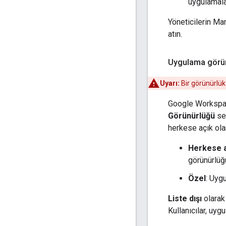
uygulamala
Yöneticilerin Ma
atın.
Uygulama görün
Uyarı:
Bir görünürlük
Google Workspace
Görünürlüğü
seç
herkese açık olar
Herkese 
görünürlüğ
Özel
: Uygu
Liste dışı
olarak
Kullanıcılar, uy