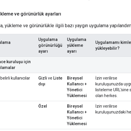
yükleme ve görünürlük ayarları
a, yükleme ve görünürlükle ilgili bazı yaygın uygulama yapılandır
Uygulama
Uygulama
ulama
Uygulamamı kimle
görünürlüğü
yükleme
yükleyebilir?
ayarı
ayarı
e kuruluşu için
ulamalar
lirli kullanıcılar
Gizli
ve
Liste
Bireysel
İzin verilirse
dışı
Kullanıcı +
kuruluşunuzda uy
Yönetici
listeleme URL'sine 
Yüklemesi
olan herkes.
Özel
Bireysel
İzin verilirse
Kullanıcı +
kuruluşunuzdaki h
Yönetici
Yüklemesi