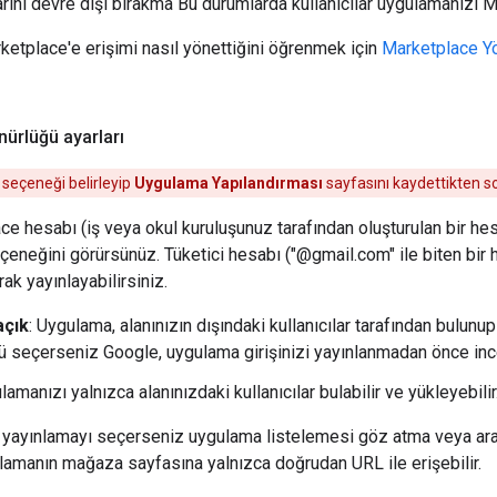
rını devre dışı bırakma Bu durumlarda kullanıcılar uygulamanızı
rketplace'e erişimi nasıl yönettiğini öğrenmek için
Marketplace Yö
ürlüğü ayarları
 seçeneği belirleyip
Uygulama Yapılandırması
sayfasını kaydettikten s
 hesabı (iş veya okul kuruluşunuz tarafından oluşturulan bir he
eneğini görürsünüz. Tüketici hesabı ("@gmail.com" ile biten bir 
ak yayınlayabilirsiniz.
açık
: Uygulama, alanınızın dışındaki kullanıcılar tarafından bulunu
ü seçerseniz Google, uygulama girişinizi yayınlanmadan önce ince
lamanızı yalnızca alanınızdaki kullanıcılar bulabilir ve yükleyebilir
 yayınlamayı seçerseniz uygulama listelemesi göz atma veya ar
gulamanın mağaza sayfasına yalnızca doğrudan URL ile erişebilir.