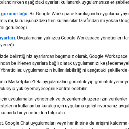
landırırken aşağıdaki ayarları kullanarak uygulamanıza erişebilecek
 görünürlüğü
: Bir Google Workspace kuruluşunda uygulama yayın
miş mi, kuruluşunuzdaki tüm kullanıcılar tarafından mı yoksa Go
 mı görüleceği.
yarları
: Uygulamanın yalnızca Google Workspace yöneticileri tar
yeceği.
izde belirttiğiniz ayarlardan bağımsız olarak, Google Workspace ku
afından belirlenen ayarlara bağlı olarak uygulamanızı keşfedemeye
 Yöneticiler, uygulamanızın kullanılabilirliğini aşağıdaki şekillerde e
arının Marketplace'teki uygulamaları görüntüleyip görüntüleyemeyec
ükleyip yükleyemeyeceğini kontrol edebilir.
 için uygulamaları yönetmek ve düzenlemek üzere izin verilenler lis
listelerini kullanan bir kuruluş için uygulama geliştiriyorsanız uygu
usunda bir yöneticiden bilgi alın.
t, Google Chat uygulamaları veya her ikisine de erişimi kaldırma