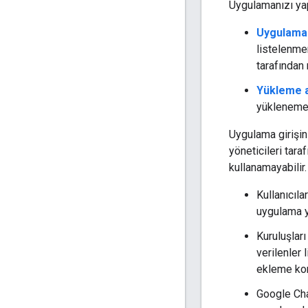
Uygulamanızı yapı
Uygulama
listelenme
tarafından
Yükleme a
yükleneme
Uygulama girişin
yöneticileri tar
kullanamayabilir.
Kullanıcıl
uygulama y
Kuruluşları
verilenler 
ekleme kon
Google Cha