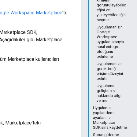
kimlerin
görüntüleyebilec
eğini ve
ogle Workspace Marketplace
'te
yükleyebileceğini
seçme
Uygulamanızın
 Marketplace SDK,
Google
Workspace
 Aşağıdakiler gibi Marketplace
uygulamalarıyla
nasıl entegre
olduğunu
belirleme
üm Marketplace kullanıcıları
Uygulamanızın
gerektirdiği
erişim düzeyini
belirtin
Uygulama
geliştiricisi
hakkında bilgi
verme
Uygulama
yapılandırma
ayarlarınızı
k, Marketplace'teki
Marketplace
SDK'sına kaydetme
Sorun giderme