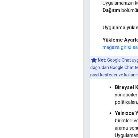
Uygulamanızın ku
Dağıtım
bölümünd
Uygulama yükle
Yükleme Ayarla
mağaza girişi s
Not:
Google Chat uyg
doğrudan Google Chat'ten k
nasıl keşfeder ve kullanı
Bireysel K
yöneticiler
politikalar
Yalnızca 
birimleri 
arama sonu
Uygulamanı