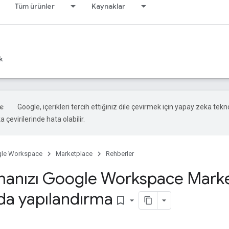
Tüm ürünler
Kaynaklar
k
Google, içerikleri tercih ettiğiniz dile çevirmek için yapay zeka tekno
 çevirilerinde hata olabilir.
le Workspace
Marketplace
Rehberler
anızı Google Workspace Mark
da yapılandırma
bookmark_border