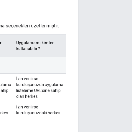
ma seçenekleri özetlenmiştir:
r
Uygulamamı kimler
kullanabilir?
İzin verilirse
gulama
kuruluşunuzda uygulama
sahip
listeleme URL'sine sahip
olan herkes.
İzin verilirse
erkes
kuruluşunuzdaki herkes