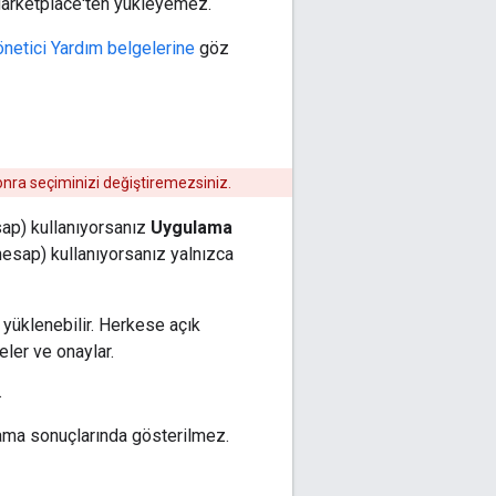
 Marketplace'ten yükleyemez.
netici Yardım belgelerine
göz
onra seçiminizi değiştiremezsiniz.
sap) kullanıyorsanız
Uygulama
hesap) kullanıyorsanız yalnızca
p yüklenebilir. Herkese açık
ler ve onaylar.
.
ama sonuçlarında gösterilmez.