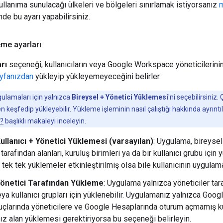
llanıma sunulacağı ülkeleri ve bölgeleri sınırlamak istiyorsanız
m
e bu ayarı yapabilirsiniz.
me ayarları
rı
seçeneği, kullanıcıların veya Google Workspace yöneticilerini
ayfanızdan
yükleyip yükleyemeyeceğini belirler.
ulamaları için yalnızca
Bireysel + Yönetici Yüklemesi
'ni seçebilirsiniz
eşfedip yükleyebilir. Yükleme işleminin nasıl çalıştığı hakkında ayrıntılı 
r?
başlıklı makaleyi inceleyin.
ullanıcı + Yönetici Yüklemesi (varsayılan)
: Uygulama, bireysel 
 tarafından alanları, kuruluş birimleri ya da bir kullanıcı grubu için y
ı, tek tek yüklemeler etkinleştirilmiş olsa bile kullanıcının uygula
Yönetici Tarafından Yükleme
: Uygulama yalnızca yöneticiler tara
veya kullanıcı grupları için yüklenebilir. Uygulamanız yalnızca Go
çlarında yöneticilere ve Google Hesaplarında oturum açmamış kull
z alan yüklemesi gerektiriyorsa bu seçeneği belirleyin.