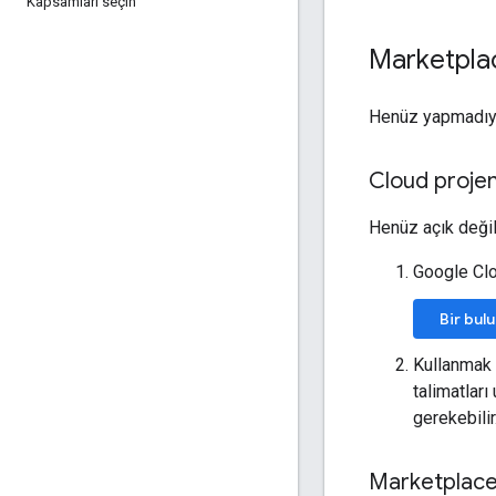
Kapsamları seçin
Marketplac
Henüz yapmadıy
Cloud projen
Henüz açık değil
Google Cl
Bir bul
Kullanmak i
talimatlar
gerekebilir
Marketplace 