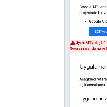
Google API'lerin
projesinde bir ve
Google Clo
SDK'yı 
Uyarı:
API'yi değil, 
Google'ın lisanslama ve f
Uygulamanı
Aşağıdaki refer
açıklanmaktadır.
Uygulamanızı