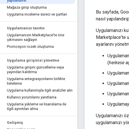
yapılandırın
Mağaza girişi oluşturma
Bu sayfada, Goo
Uygulama inceleme süreci ve şartları
nasıl yapılandır
Uygulamanızı tanıtın
Uygulamanızı ku
Uygulamanızın Marketplace'te öne
Marketplace'te u
çıkmasını sağlayın
ayarlarını yönet
Promosyon rozeti oluşturma
Uygulamanı
Uygulama girişinizi yönetme
(
herkese a
Uygulama girişini güncelleme veya
yayından kaldırma
Uygulamanı
Uygulama entegrasyonlarını birlikte
Uygulamanı
listeleme
Uygulama kullanımıyla ilgili analizler alın
Uygulamanı
Kullanıcı yorumlarını yanıtlama
Uygulamayı
Uygulama yükleme ve lisanslama ile
ilgili ayrıntıları alma
Uygulamanızı öze
uygulamanızı yön
Gelişmiş