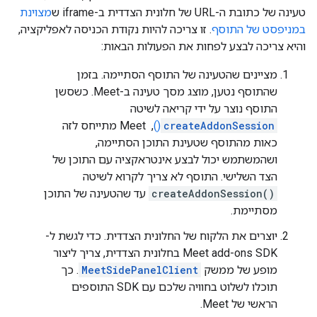
טעינה של כתובת ה-URL של חלונית הצדדית ב-iframe ש
מצוינת
במניפסט של התוסף
. זו צריכה להיות נקודת הכניסה לאפליקציה,
והיא צריכה לבצע לפחות את הפעולות הבאות:
מציינים שהטעינה של התוסף הסתיימה. בזמן
שהתוסף נטען, מוצג מסך טעינה ב-Meet. כשסשן
התוסף נוצר על ידי קריאה לשיטה
createAddonSession
()
, ‏ Meet מתייחס לזה
כאות מהתוסף שטעינת התוכן הסתיימה,
ושהמשתמש יכול לבצע אינטראקציה עם התוכן של
הצד השלישי. התוסף לא צריך לקרוא לשיטה
createAddonSession()
עד שהטעינה של התוכן
מסתיימת.
יוצרים את הלקוח של החלונית הצדדית. כדי לגשת ל-
Meet add-ons SDK בחלונית הצדדית, צריך ליצור
מופע של ממשק
MeetSidePanelClient
. כך
תוכלו לשלוט בחוויה שלכם עם SDK התוספים
הראשי של Meet.