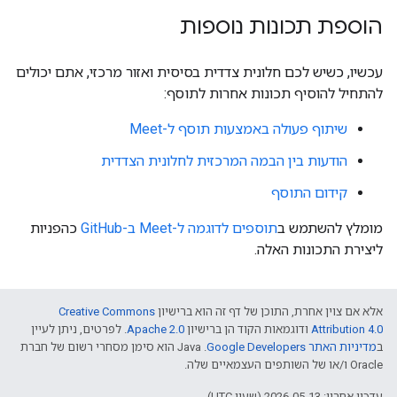
הוספת תכונות נוספות
עכשיו, כשיש לכם חלונית צדדית בסיסית ואזור מרכזי, אתם יכולים
להתחיל להוסיף תכונות אחרות לתוסף:
שיתוף פעולה באמצעות תוסף ל-Meet
הודעות בין הבמה המרכזית לחלונית הצדדית
קידום התוסף
מומלץ להשתמש ב
תוספים לדוגמה ל-Meet ב-GitHub
כהפניות
ליצירת התכונות האלה.
אלא אם צוין אחרת, התוכן של דף זה הוא ברישיון
Creative Commons
Attribution 4.0
ודוגמאות הקוד הן ברישיון
Apache 2.0
. לפרטים, ניתן לעיין
ב
מדיניות האתר Google Developers‏
.‏ Java הוא סימן מסחרי רשום של חברת
Oracle ו/או של השותפים העצמאיים שלה.
עדכון אחרון: 2026-05-13 (שעון UTC).