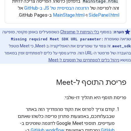
MainStage.html
בדפדפן כלשהו. הפריסה צריכה להיות
זהה לפריסה של
הדוגמה הבסיסית של JS ב-GitHub
אל
SidePanel.html
ו-
MainStage.html
ב-GitHub Pages.
הערה:
במסוף
כלי הפיתוח ל-Chrome
כשמפעילים באופן מקומי, מופיעה
שגיאה שאומרת
Missing required Meet SDK URL parameter:
meet_sdk
. זה צפוי עד שמריצים את האפליקציה ב-Meet, כי Meet מטפל
בהעברה של פרמטר ה-URL הזה. מידע נוסף על כלים למפתחים זמין במאמר
בנושא
ניהול כלים למפתחים של תוספים ל-Meet
.
פריסת התוסף ל-Meet
פריסת תוסף היא תהליך דו-שלבי:
קודם צריך לפרוס את הקוד מהמדריך הזה באתר
שבבעלותכם, באמצעות פתרון פריסה כלשהו שאתם
מעדיפים. תוספי Google Meet לדוגמה שזמינים ב-
GitHub
נפרסים באמצעות
GitHub workflow
ב-