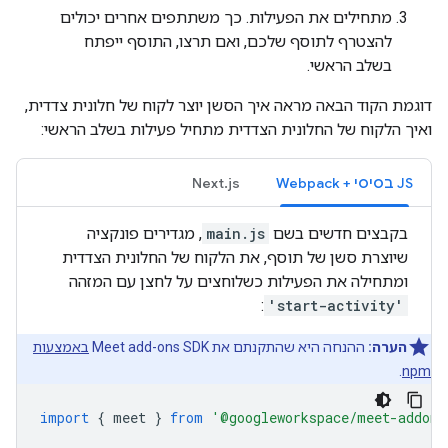
מתחילים את הפעילות. כך משתתפים אחרים יכולים
להצטרף לתוסף שלכם, ואם תרצו, התוסף ייפתח
בשלב הראשי.
דוגמת הקוד הבאה מראה איך הסשן יוצר לקוח של חלונית צדדית,
ואיך הלקוח של החלונית הצדדית מתחיל פעילות בשלב הראשי:
JS בסיסי + Webpack
Next.js
בקבצים חדשים בשם
main.js
, מגדירים פונקציה
שיוצרת סשן של תוסף, את הלקוח של החלונית הצדדית
ומתחילה את הפעילות כשלוחצים על לחצן עם המזהה
:
'start-activity'
הערה:
ההנחה היא שהתקנתם את Meet add-ons SDK
באמצעות
.
npm
import
{
meet
}
from
'@googleworkspace/meet-addons