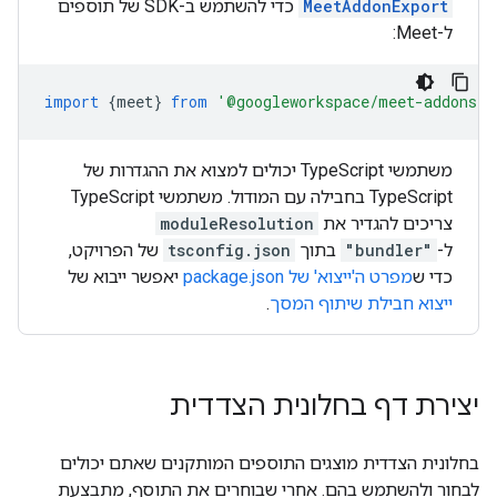
MeetAddonExport
כדי להשתמש ב-SDK של תוספים
ל-Meet:
import
{
meet
}
from
'@googleworkspace/meet-addons/m
משתמשי TypeScript יכולים למצוא את ההגדרות של
TypeScript בחבילה עם המודול. משתמשי TypeScript
צריכים להגדיר את
moduleResolution
ל-
"bundler"
בתוך
tsconfig.json
של הפרויקט,
כדי ש
מפרט ה'ייצוא' של package.json
יאפשר ייבוא של
ייצוא חבילת שיתוף המסך
.
יצירת דף בחלונית הצדדית
בחלונית הצדדית מוצגים התוספים המותקנים שאתם יכולים
לבחור ולהשתמש בהם. אחרי שבוחרים את התוסף, מתבצעת