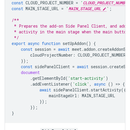
const
CLOUD_PROJECT_NUMBER
=
'
CLOUD_PROJECT_NUMBER
const
MAIN_STAGE_URL
=
'
MAIN_STAGE_URL
'
;
/**
 * Prepares the add-on Side Panel Client, and adds
 * activity in the main stage when the main button
 */
export
async
function
setUpAddon
()
{
const
session
=
await
meet
.
addon
.
createAddonSe
cloudProjectNumber
:
CLOUD_PROJECT_NUMBER
,
});
const
sidePanelClient
=
await
session
.
createSi
document
.
getElementById
(
'start-activity'
)
.
addEventListener
(
'click'
,
async
()
=
>
{
await
sidePanelClient
.
startActivity
({
mainStageUrl
:
MAIN_STAGE_URL
});
});
}