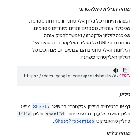
מזהה הגיליון האלקטרוני
המזהה הייחודי של גיליון אלקטרוני. זו מחרוזת מסוימת
שמכילה אותיות, מספרים ותווים מיוחדים מסוימים,
שמפנה לגיליון אלקטרוני, ואפשר להפיק אותה
מכתובת ה-URL של הגיליון האלקטרוני. המזהים של
הגיליונות האלקטרוניים הם קבועים, גם אם השם של
הגיליון האלקטרוני משתנה.
https://docs.google.com/spreadsheets/d/
SPREAD
גיליון
דף או כרטיסייה בגיליון אלקטרוני. המשאב
Sheets
מייצג
גיליון. הוא מכיל ערך מספרי ייחודי
sheetId
וגיליון
title
כחלק מהאובייקט
SheetProperties
.
מזהה גיליון