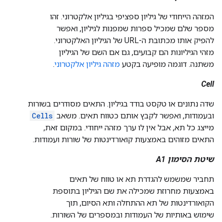
המזהה הייחודי של גיליון ספציפי בגיליון אלקטרוני. זהו
מספר שלם שמכיל ספרות שמפנות לגיליון, ואפשר
להפיק אותו מכתובת ה-URL של הגיליון האלקטרוני.
מזהי הגיליונות הם קבועים, גם אם השם של הגיליון
משתנה. דוגמה מופיעה בקטע
מזהה גיליון אלקטרוני
.
Cell
שדה נתונים או טקסט בודד בגיליון. התאים מסודרים בשורות
ובעמודות, ואפשר לקבץ אותם כטווח תאים. משאב
Cells
מייצג כל תא, אבל אין לו ערך מזהה ייחודי. במקום זאת,
התאים מזוהים באמצעות קואורדינטות של שורות ועמודות.
שיטת הסימון A1
תחביר שמשמש להגדרת תא או טווח של תאים
באמצעות מחרוזת שמכילה את שם הגיליון בתוספת
הקואורדינטות של תא ההתחלה ותא הסיום, תוך
שימוש באותיות של העמודות ובמספרים של השורות.