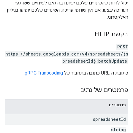
יכול להיות שהשינויים שלכם ישתנו בהתאם לשינויים ששותפי
העריכה יבצעו. אם אין שותפי עריכה, השינויים שלכם יופיעו בגיליון
האלקטרוני.
בקשת HTTP
POST
https://sheets.googleapis.com/v4/spreadsheets/{s
preadsheetId}:batchUpdate
כתובת ה-URL כתובה בתחביר של
gRPC Transcoding
.
פרמטרים של נתיב
פרמטרים
spreadsheet
Id
string