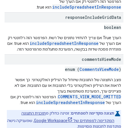
הפרמטר הזה רלוונטי רק אם הערך של
includeSpreadsheetInResponse
הוא true.
response
Include
Grid
Data
boolean
הערך True אם צריך להחזיר נתונים של רשת. הפרמטר הזה רלוונטי רק
includeSpreadsheetInResponse
אם הערך של
הוא true. אם
מוגדרת מסכת שדות בבקשה, המערכת מתעלמת מהפרמטר הזה.
comments
View
Mode
enum (
CommentsViewMode
)
מצב התצוגה של התגובות שיוחל על הגיליון האלקטרוני. כך אפשר
לראות את הגיליון האלקטרוני בלי התגובות או עם התגובות. אם לא
מציינים ערך, המערכת משתמשת בערך
COMMENTS_VIEW_MODE_OMITTED
. הפרמטר הזה רלוונטי רק אם
includeSpreadsheetInResponse
הערך של
הוא true.
תצוגה מקדימה למפתחים:
זמינה כחלק מ
תוכנית התצוגה
המקדימה למפתחים של Google Workspace
, שמעניקה גישה
מוקדמת לתכונות מסוימות.