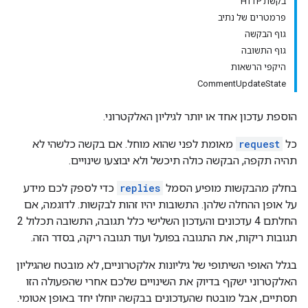
בקשת HTTP
פרמטרים של נתיב
גוף הבקשה
גוף התשובה
היקפי הרשאות
CommentUpdateState
הוספת עדכון אחד או יותר לגיליון האלקטרוני.
כל
request
מאומת לפני שהוא מוחל. אם בקשה כלשהי לא
תהיה תקפה, הבקשה כולה תיכשל ולא יבוצעו שינויים.
בחלק מהבקשות מופיע הסמל
replies
כדי לספק לכם מידע
על אופן ההחלה שלהן. התשובות יהיו זהות לבקשות. לדוגמה, אם
החלתם 4 עדכונים והעדכון השלישי כלל תגובה, התשובה תכלול 2
תגובות ריקות, את התגובה בפועל ועוד תגובה ריקה, בסדר הזה.
בגלל האופי השיתופי של גיליונות אלקטרוניים, לא מובטח שהגיליון
האלקטרוני ישקף בדיוק את השינויים שלכם אחרי שהפעולה הזו
תסתיים, אבל מובטח שהעדכונים בבקשה יוחלו יחד באופן אטומי.