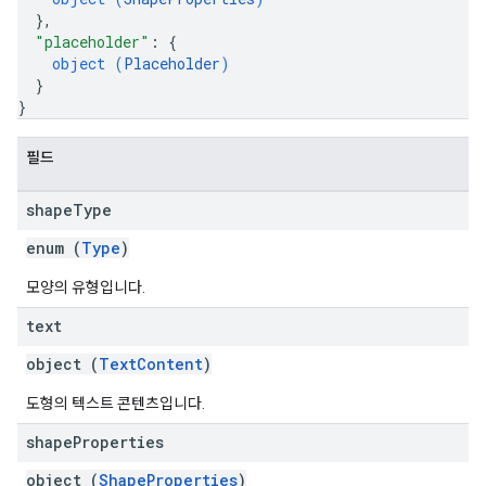
}
,
"placeholder"
: 
{
object (
Placeholder
)
}
}
필드
shape
Type
enum (
Type
)
모양의 유형입니다.
text
object (
TextContent
)
도형의 텍스트 콘텐츠입니다.
shape
Properties
object (
ShapeProperties
)