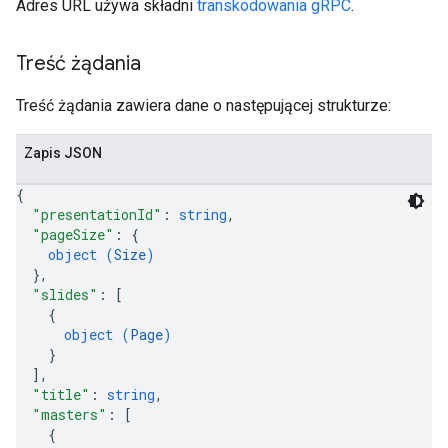
Adres URL używa składni
transkodowania gRPC
.
Treść żądania
Treść żądania zawiera dane o następującej strukturze:
Zapis JSON
{
"presentationId"
: 
string
,
"pageSize"
: 
{
object (
Size
)
}
,
"slides"
: 
[
{
object (
Page
)
}
]
,
"title"
: 
string
,
"masters"
: 
[
{