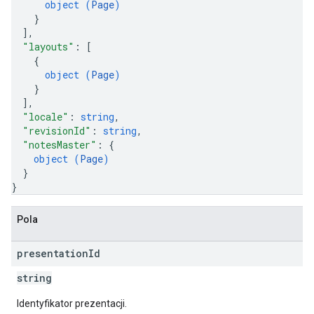
object (
Page
)
}
]
,
"layouts"
: 
[
{
object (
Page
)
}
]
,
"locale"
: 
string
,
"revisionId"
: 
string
,
"notesMaster"
: 
{
object (
Page
)
}
}
Pola
presentation
Id
string
Identyfikator prezentacji.