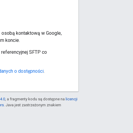
 z osobą kontaktową w Google,
im koncie.
 referencyjnej SFTP co
 danych o dostępności
.
4.0
, a fragmenty kodu są dostępne na
licencji
ers
. Java jest zastrzeżonym znakiem