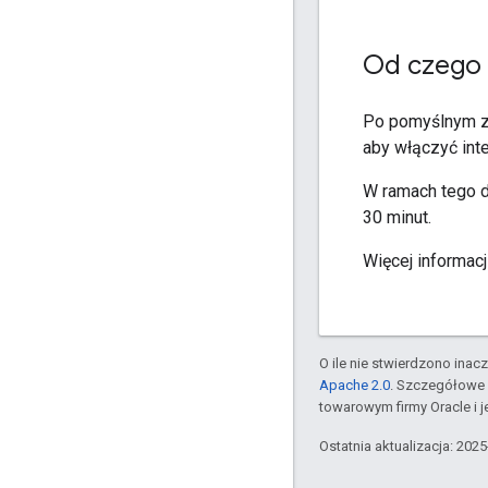
Od czego 
Po pomyślnym za
aby włączyć int
W ramach tego d
30 minut.
Więcej informac
O ile nie stwierdzono inacze
Apache 2.0
. Szczegółowe 
towarowym firmy Oracle i 
Ostatnia aktualizacja: 202