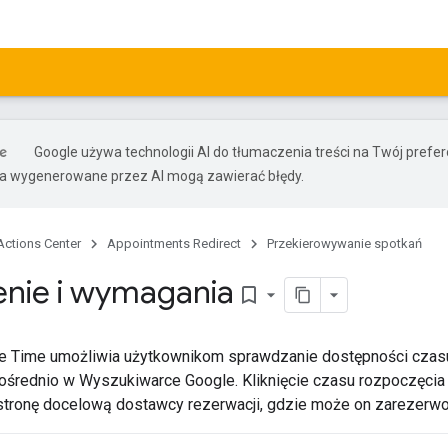
Google używa technologii AI do tłumaczenia treści na Twój pref
ia wygenerowane przez AI mogą zawierać błędy.
Actions Center
Appointments Redirect
Przekierowywanie spotkań
nie i wymagania
bookmark_border
e Time umożliwia użytkownikom sprawdzanie dostępności czasu
średnio w Wyszukiwarce Google. Kliknięcie czasu rozpoczęcia 
stronę docelową dostawcy rezerwacji, gdzie może on zarezerw