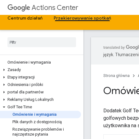
Actions Center
Centrum działań
Przekierowywanie spotkań
język. Tłumaczen
Omówienie i wymagania
Zasady
Strona główna
Etapy integracji
Odniesienia i próbki
Omówie
portal dla partnerów
Reklamy Usług Lokalnych
Golf Tee Time
Dodatek Golf Te
Omówienie i wymagania
golfowych bezpo
Plik danych z dostępnością
użytkownika na 
Rozwiązywanie problemów i
najczęstsze pytania