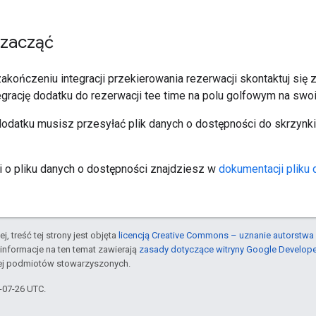
zacząć
kończeniu integracji przekierowania rezerwacji skontaktuj się
egrację dodatku do rezerwacji tee time na polu golfowym na swo
odatku musisz przesyłać plik danych o dostępności do skrzynki
ji o pliku danych o dostępności znajdziesz w
dokumentacji pliku
j, treść tej strony jest objęta
licencją Creative Commons – uznanie autorstwa 
informacje na ten temat zawierają
zasady dotyczące witryny Google Develop
jej podmiotów stowarzyszonych.
5-07-26 UTC.