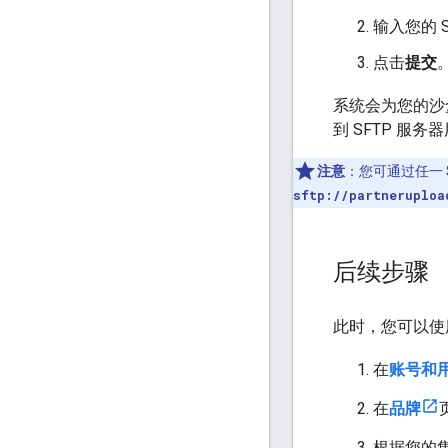
输入您的 
点击
提交
系统会为您的沙
到 SFTP 服务
注意
：您可通过任一 S
sftp://partneruploa
后续步骤
此时，您可以使
在
账号和
在
品牌
根据您的