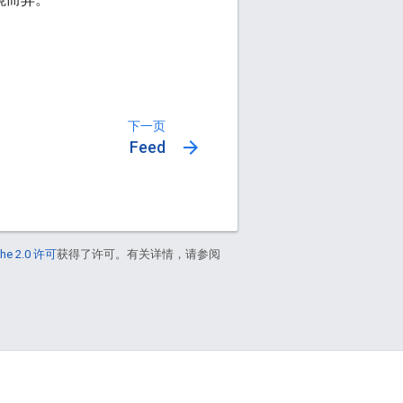
下一页
arrow_forward
Feed
he 2.0 许可
获得了许可。有关详情，请参阅