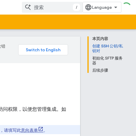
/
本页内容
含错
创建 SSH 公钥/私
钥对
初始化 SFTP 服务
器
后续步骤
访问权限，以便您管理集成。如
伙伴，请填写此
意向表单
。