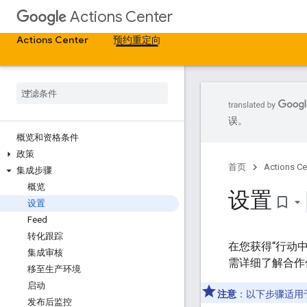
Actions Center
Actions Center
预约重定向
误。
概览和资格条件
政策
首页
Actions Ce
集成步骤
概览
设置
bookmark_border
设置
Feed
转化跟踪
在您获得“行动
集成审核
需详细了解合作
移至生产环境
启动
注意
：以下步骤适用于已使
发布后监控