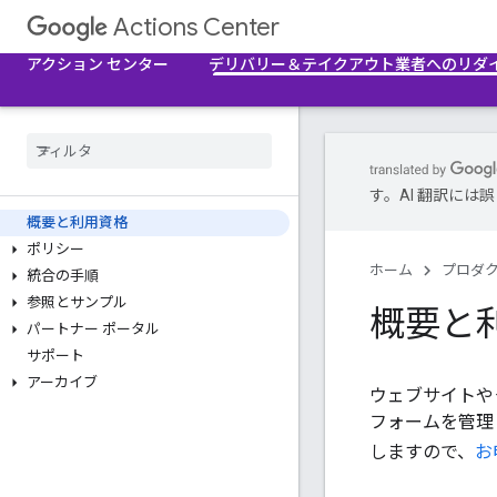
Actions Center
アクション センター
デリバリー＆テイクアウト業者へのリダ
す。AI 翻訳に
概要と利用資格
ポリシー
ホーム
プロダ
統合の手順
参照とサンプル
概要と
パートナー ポータル
サポート
アーカイブ
ウェブサイトや
フォームを管理
しますので、
お