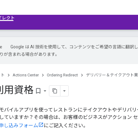
イレクト
Google は AI 技術を使用して、コンテンツをご希望の言語に翻訳
は誤りが含まれる場合があります。
クト
Actions Center
Ordering Redirect
デリバリー＆テイクアウト業
利用資格
bookmark_border
モバイルアプリを使ってレストランにテイクアウトやデリバリ
していますか？その場合は、お客様のビジネスがアクション 
申し込みフォーム
にご記入ください。