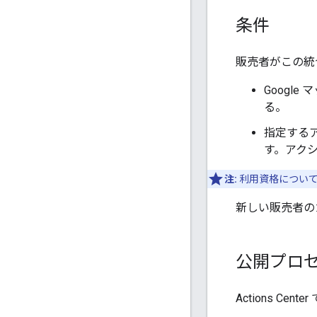
条件
販売者がこの統
Googl
る。
指定する
す。アク
注:
利用資格につい
新しい販売者の
公開プロ
Actions C