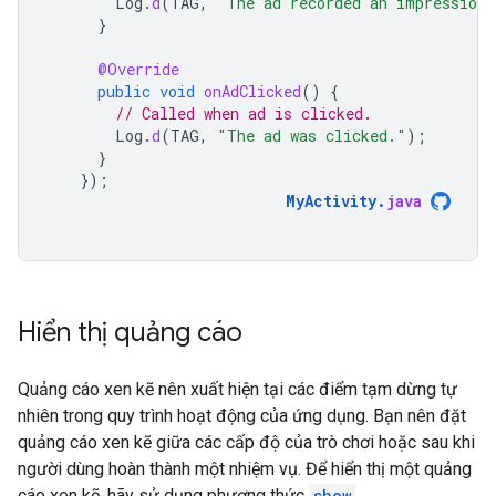
Log
.
d
(
TAG
,
"The ad recorded an impression.
}
@Override
public
void
onAdClicked
()
{
// Called when ad is clicked.
Log
.
d
(
TAG
,
"The ad was clicked."
);
}
});
MyActivity
.
java
Hiển thị quảng cáo
Quảng cáo xen kẽ nên xuất hiện tại các điểm tạm dừng tự
nhiên trong quy trình hoạt động của ứng dụng. Bạn nên đặt
quảng cáo xen kẽ giữa các cấp độ của trò chơi hoặc sau khi
người dùng hoàn thành một nhiệm vụ. Để hiển thị một quảng
cáo xen kẽ, hãy sử dụng phương thức
show
.