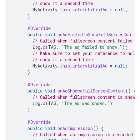
// show it a second time.
MyActivity
.
this
.
interstitialAd
=
null
;
}
@Override
public
void
onAdFailedToShowFullScreenConten
// Called when fullscreen content failed to
Log
.
d
(
TAG
,
"The ad failed to show."
);
// Make sure to set your reference to null
// show it a second time.
MyActivity
.
this
.
interstitialAd
=
null
;
}
@Override
public
void
onAdShowedFullScreenContent
()
{
// Called when fullscreen content is shown.
Log
.
d
(
TAG
,
"The ad was shown."
);
}
@Override
public
void
onAdImpression
()
{
// Called when an impression is recorded f