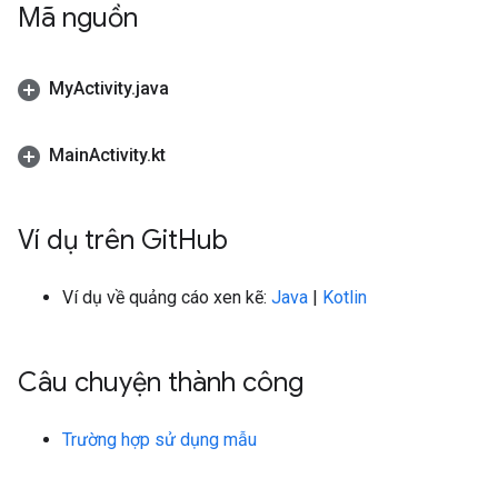
Mã nguồn
My
Activity
.
java
Main
Activity
.
kt
Ví dụ trên Git
Hub
Ví dụ về quảng cáo xen kẽ:
Java
|
Kotlin
Câu chuyện thành công
Trường hợp sử dụng mẫu