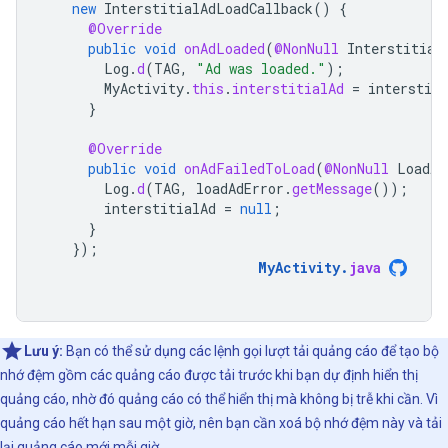
new
InterstitialAdLoadCallback
()
{
@Override
public
void
onAdLoaded
(
@NonNull
Interstitial
Log
.
d
(
TAG
,
"Ad was loaded."
);
MyActivity
.
this
.
interstitialAd
=
interstiti
}
@Override
public
void
onAdFailedToLoad
(
@NonNull
LoadAd
Log
.
d
(
TAG
,
loadAdError
.
getMessage
());
interstitialAd
=
null
;
}
});
MyActivity
.
java
Lưu ý:
Bạn có thể sử dụng các lệnh gọi lượt tải quảng cáo để tạo bộ
nhớ đệm gồm các quảng cáo được tải trước khi bạn dự định hiển thị
quảng cáo, nhờ đó quảng cáo có thể hiển thị mà không bị trễ khi cần. Vì
quảng cáo hết hạn sau một giờ, nên bạn cần xoá bộ nhớ đệm này và tải
lại quảng cáo mới mỗi giờ.