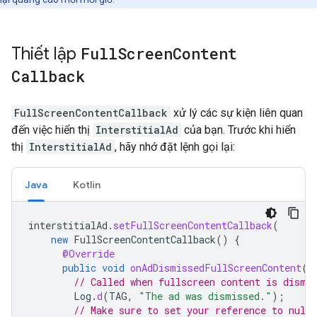
Thiết lập
Full
Screen
Content
Callback
FullScreenContentCallback
xử lý các sự kiện liên quan
đến việc hiển thị
InterstitialAd
của bạn. Trước khi hiển
thị
InterstitialAd
, hãy nhớ đặt lệnh gọi lại:
Java
Kotlin
interstitialAd
.
setFullScreenContentCallback
(
new
FullScreenContentCallback
()
{
@Override
public
void
onAdDismissedFullScreenContent
()
// Called when fullscreen content is dismi
Log
.
d
(
TAG
,
"The ad was dismissed."
);
// Make sure to set your reference to null