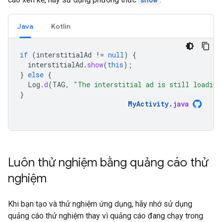
Java
Kotlin
if
(
interstitialAd
!=
null
)
{
interstitialAd
.
show
(
this
);
}
else
{
Log
.
d
(
TAG
,
"The interstitial ad is still loading
}
MyActivity
.
java
Luôn thử nghiệm bằng quảng cáo thử
nghiệm
Khi bạn tạo và thử nghiệm ứng dụng, hãy nhớ sử dụng
quảng cáo thử nghiệm thay vì quảng cáo đang chạy trong