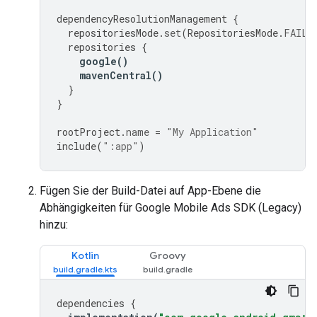
dependencyResolutionManagement
{
repositoriesMode
.
set
(
RepositoriesMode
.
FAIL_
repositories
{
google
()
mavenCentral
()
}
}
rootProject
.
name
=
"My Application"
include
(
":app"
)
Fügen Sie der Build-Datei auf App-Ebene die
Abhängigkeiten für
Google Mobile Ads SDK (Legacy)
hinzu:
Kotlin
Groovy
dependencies
{