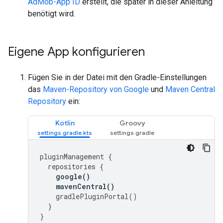
AdMob-App ID
erstellt, die später in dieser Anleitung
benötigt wird.
Eigene App konfigurieren
Fügen Sie in der Datei mit den Gradle-Einstellungen
das
Maven-Repository von Google
und
Maven Central
Repository
ein:
Kotlin
Groovy
pluginManagement
{
repositories
{
google
()
mavenCentral
()
gradlePluginPortal
()
}
}