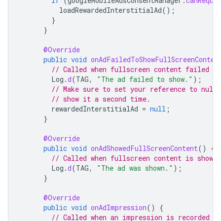
if
(
googleMobileAdsConsentManager
.
canReque
loadRewardedInterstitialAd
();
}
}
@Override
public
void
onAdFailedToShowFullScreenConten
// Called when fullscreen content failed to
Log
.
d
(
TAG
,
"The ad failed to show."
);
// Make sure to set your reference to null
// show it a second time.
rewardedInterstitialAd
=
null
;
}
@Override
public
void
onAdShowedFullScreenContent
()
{
// Called when fullscreen content is shown.
Log
.
d
(
TAG
,
"The ad was shown."
);
}
@Override
public
void
onAdImpression
()
{
// Called when an impression is recorded f