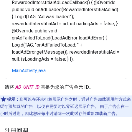
RewardedInterstitialAdLoadCallback() { @Override
public void onAdLoaded(RewardedInterstitialAd ad)
{ Log.d(TAG, "Ad was loaded.");
rewardedInterstitialAd = ad; isLoadingAds = false; }
@Override public void
onAdFailedToLoad(LoadAdError loadAdError) {
Log.d(TAG, "onAdFailedToLoad: " +
loadAdError.getMessage()); rewardedInterstitialAd =
null; isLoadingAds = false; } });
MainActivity.java
请将
AD_UNIT_ID
替换为您的广告单元 ID。
提示：
您可以在还未打算展示广告之时，通过广告加载调用的方式来
缓存预加载的广告，以便在需要时以零延迟展示广告。 由于广告会在一
小时后过期，因此您应每小时清除一次此缓存并重新加载新广告。
注册回调