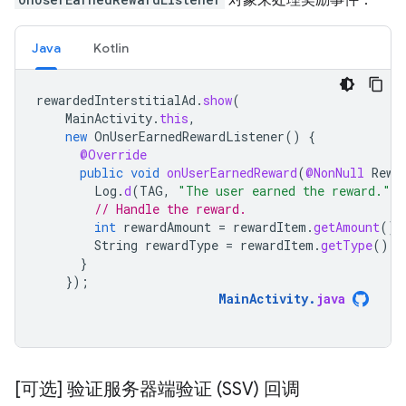
Java
Kotlin
rewardedInterstitialAd
.
show
(
MainActivity
.
this
,
new
OnUserEarnedRewardListener
()
{
@Override
public
void
onUserEarnedReward
(
@NonNull
Rewa
Log
.
d
(
TAG
,
"The user earned the reward."
)
// Handle the reward.
int
rewardAmount
=
rewardItem
.
getAmount
();
String
rewardType
=
rewardItem
.
getType
();
}
});
MainActivity
.
java
[可选] 验证服务器端验证 (SSV) 回调