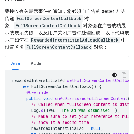
要接收有关展示事件的通知，您必须向广告的 setter 方法
传递
FullScreenContentCallback
对
象。
FullScreenContentCallback
对象会在广告成功展
示或展示失败，以及用户关闭广告时处理回调。以下代码展
示了如何在
RewardedInterstitialAdLoadCallback
中
设置匿名
FullScreenContentCallback
对象：
Java
Kotlin
rewardedInterstitialAd
.
setFullScreenContentCallbac
new
FullScreenContentCallback
()
{
@Override
public
void
onAdDismissedFullScreenContent
()
// Called when fullscreen content is dismi
Log
.
d
(
TAG
,
"The ad was dismissed."
);
// Make sure to set your reference to null
// show it a second time.
rewardedInterstitialAd
=
null
;