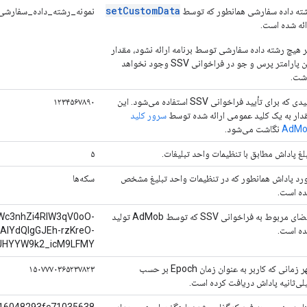
setCustomData
ته داده سفارشی همانطور که توسط
نمونه_رشته_داده_سفارشی
ائه شده است.
ر هیچ رشته داده سفارشی توسط برنامه ارائه نشود، مقدار
این پارامتر پرس و جو در فراخوانی SSV وجود نخواهد
شت.
کلیدی که برای تأیید فراخوانی SSV استفاده می‌شود. این
۱۲۳۴۵۶۷۸۹۰
دار به یک کلید عمومی ارائه شده توسط
سرور کلید
AdMo
نگاشت می‌شود.
لغ پاداش مطابق با تنظیمات واحد تبلیغات.
۵
رد پاداش همانطور که در تنظیمات واحد تبلیغ مشخص
سکه‌ها
ه است.
امضای مربوط به فراخوانی SSV که توسط AdMob تولید
Wc3nhZi4RlW3qV0oO-
ه است.
AIYdQIgGJEh-rzKreO-
HYYW9k2_icM9LFMY
مهر زمانی که کاربر به عنوان زمان Epoch بر حسب
۱۵۰۷۷۷۰۳۶۵۲۳۷۸۲۳
لی‌ثانیه پاداش دریافت کرده است.
اسه منحصر به فرد کدگذاری شده با هگز برای هر رویداد
16048293fc71035638