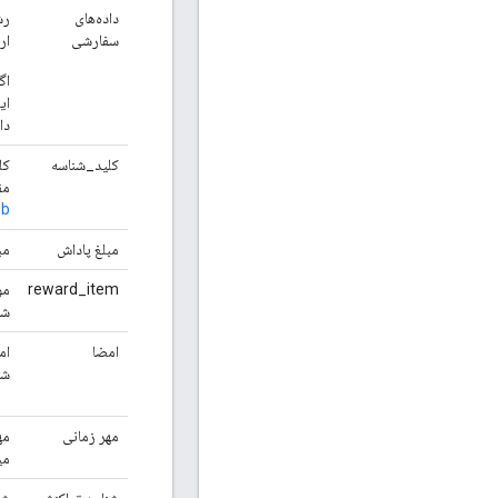
داده‌های
رش
سفارشی
ار
اگ
دا
کلید_شناسه
مق
b
مبلغ پاداش
مب
reward_item
مو
شد
امضا
شد
مهر زمانی
می
شناسه تراکنش
شن