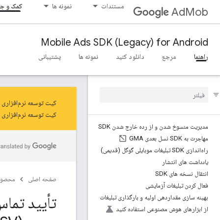
مستندات
نمونه ها
کمک و جا
AdMob
Mobile Ads SDK (Legacy) for Android
راهنما
مرجع
دانلود کنید
نمونه ها
پشتیبانی
کیت توسعه نرم‌افزاری تبلیغات موبایلی گوگل (Google Mobile Ads SDK) در 
کیت توسعه نرم‌افزاری نسل 
مدیریت منسوخ شدن و از رده خارج شدن SDK
مهاجرت به SDK نسل بعدی GMA
راه‌اندازی SDK تبلیغات موبایلی گوگل (قدیمی)
یادداشت های انتشار
انتقال نسخه های SDK
صفحه اصلی
محصول
فعال کردن تبلیغات آزمایشی
بهینه سازی مقداردهی اولیه و بارگذاری تبلیغات
از ابزارهای هوش مصنوعی استفاده کنید