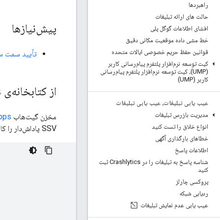
راهبردها
حالت های ارائه تبلیغات
پیش‌نیازها
افشای اطلاعات گوگل پلی
خط مشی داده موقعیت مکانی دقیق
قوانین حفظ حریم خصوصی ایالات متحده
تأیید سمت سر
کیت توسعه نرم‌افزار پلتفرم پیام‌رسانی کاربر
(UMP)، کیت توسعه نرم‌افزار پلتفرم پیام‌رسانی
کاربر (UMP)
از کتابخانه‌ی Tink Java Apps از Rewarded
عیب یابی تبلیغات، عیب یابی تبلیغات
مدیریت بازرس تبلیغات
مخزن گیت‌هاب
Apps
انواع خلاق را تست کنید
SSV پاداش‌دار را کاهش دهد. استفاده از این کلاس به شما امکان می‌دهد تا یک URL فراخوانی را با کد زیر تأیید کنید.
خطاهای بارگذاری آگهی
اطلاعات پاسخ
شناسه پاسخ به تبلیغات را در Crashlytics ثبت
کنید
پروکسی چارلز
ردیابی شبکه
عیب یابی عدم نمایش تبلیغات