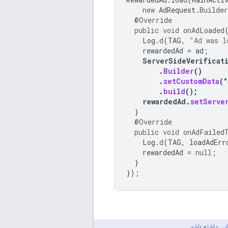
new
AdRequest
.
Builder
@Override
public
void
onAdLoaded
Log
.
d
(
TAG
,
"Ad was l
rewardedAd
=
ad
;
ServerSideVerificat
.
Builder
()
.
setCustomData
(
"
.
build
();
rewardedAd
.
setServe
}
@Override
public
void
onAdFailed
Log
.
d
(
TAG
,
loadAdErr
rewardedAd
=
null
;
}
});