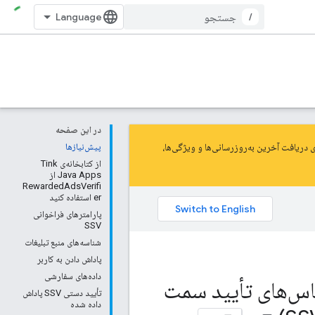
/
در این صفحه
پیش‌نیازها
از کتابخانه‌ی Tink
Java Apps از
RewardedAdsVerifi
er استفاده کنید
پارامترهای فراخوانی
SSV
شناسه‌های منبع تبلیغات
پاداش دادن به کاربر
داده‌های سفارشی
مت سرور (SSV)، تأیید تماس‌های تأیید سمت
تأیید دستی SSV پاداش
داده شده