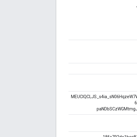
MEUCIQCLJS_s4ia_sN06HqzeW7
6
paNDbSCzWGMtmgJ
18fa792de1bca8