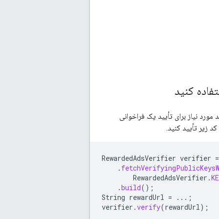
مورد نیاز برای تأیید یک فراخوانی
RewardedAdsVerifier
verifier
=
.
fetchVerifyingPublicKeys
RewardedAdsVerifier
.
K
.
build
();
String
rewardUrl
=
...;
verifier
.
verify
(
rewardUrl
);