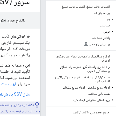
سرور (SSV)، تأیید تماس‌های تأیید سمت سرور (SSV)
انتخاب قالب تبلیغ، انتخاب قالب تبلیغ
برنامه باز شد
بنر
پلتفرم مورد نظر:
بینابینی
بومی
پاداش داده شد
یک سیستم خارجی ارسال
بینابینی با پاداش
پاداش دادن به کاربرا
ادغام میانجیگری ادموب، ادغام میانجیگری
ادموب
این راهنما به شما ن
راه اندازی واسطه گری ادموب، راه اندازی
واسطه گری ادموب
استفاده می‌شود، اما
منابع تبلیغاتی را انتخاب کنید، منابع تبلیغاتی را
انتخاب کنید
خود را با
ابزار تست
در
ادغام منابع تبلیغاتی، ادغام منابع تبلیغاتی
مثال SSV پاداش‌دار
عیب یابی مناقصه
رویدادهای سفارشی ایجاد کنید
نکته کلیدی:
راحت نیستید، توصیه می‌کنیم ا
حریم خصوصی را کنترل کنید