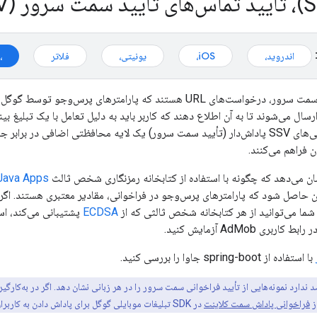
اندروید،
iOS،
یونیتی،
فلاتر
،
فراخوانی‌های تأیید سمت سرور، درخواست‌های URL هستند که پارامترهای
 می‌شوند تا به آن اطلاع دهند که کاربر باید به دلیل تعامل با یک تبلیغ بیناب
دریافت کند. فراخوانی‌های SSV پاداش‌دار (تأیید سمت سرور) یک لایه محافظتی اضافی 
ن فراهم می‌کنند.
شان می‌دهد که چگونه با استفاده از کتابخانه رمزنگاری شخص ثالث
Java Apps،
 شما می‌توانید از هر کتابخانه شخص ثالثی که از
ECDSA
پشتیبانی می‌کند، اس
 رابط کاربری AdMob آزمایش کنید.
با استفاده از spring-boot جاوا را بررسی کنید.
ز
فراخوانی پاداش سمت کلاینت
در SDK تبلیغات موبایلی گوگل برای پاداش دادن به کاربران استفاده کنید.