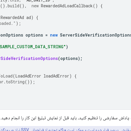
().
build
(),
new
RewardedAdLoadCallback
()
{
(
RewardedAd
ad
)
{
oaded."
);
ionOptions
options
=
new
ServerSideVerificationOption
SAMPLE_CUSTOM_DATA_STRING"
)
rSideVerificationOptions
(
options
);
ToLoad
(
LoadAdError
loadAdError
)
{
or
.
toString
());
اداش سفارشی را تنظیم کنید، باید قبل از نمایش تبلیغ این کار را انجام دهید.
سفارشی
درصد فرار شده
است و ممکن است هنگام تجزیه از فراخوانی SSV نیاز به رمزگشایی داشته باشد.