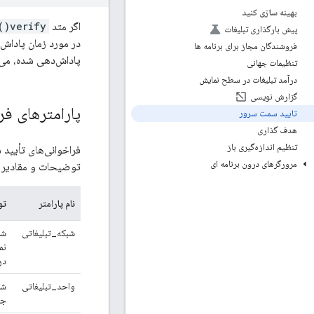
بهینه سازی کنید
اگر متد
verify()
پیش بارگذاری تبلیغات
فروشندگان مجاز برای برنامه ها
پاداش‌دهی شده، می
تنظیمات جهانی
درآمد تبلیغات در سطح نمایش
گزارش نویسی
پارامترهای فراخ
تایید سمت سرور
هدف گذاری
تنظیم اندازه‌گیری باز
فراخوانی‌های تأیید 
مرورگرهای درون برنامه ای
توضیحات و مقادیر نم
نام پارامتر
تو
شبکه_تبلیغاتی
شن
نم
در
واحد_تبلیغاتی
جا