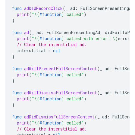
func
adDidRecordClick
(
_
ad
:
FullScreenPresentingAd
print
(
"
\(
#function
)
 called"
)
}
func
ad
(
_
ad
:
FullScreenPresentingAd
,
didFailToPre
print
(
"
\(
#function
)
 called with error: 
\(
error
.
l
// Clear the interstitial ad.
interstitial
=
nil
}
func
adWillPresentFullScreenContent
(
_
ad
:
FullScre
print
(
"
\(
#function
)
 called"
)
}
func
adWillDismissFullScreenContent
(
_
ad
:
FullScre
print
(
"
\(
#function
)
 called"
)
}
func
adDidDismissFullScreenContent
(
_
ad
:
FullScree
print
(
"
\(
#function
)
 called"
)
// Clear the interstitial ad.
interstitial
=
nil