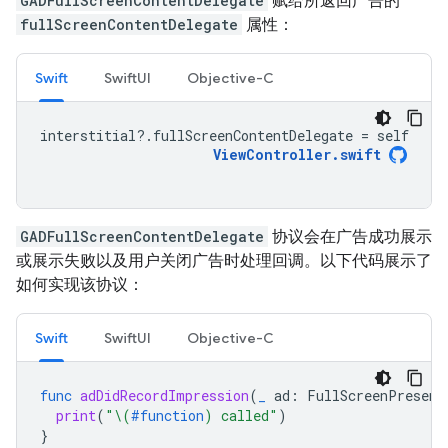
GADFullScreenContentDelegate
赋给所返回广告的
fullScreenContentDelegate
属性：
Swift
SwiftUI
Objective-C
interstitial
?.
fullScreenContentDelegate
=
self
ViewController
.
swift
GADFullScreenContentDelegate
协议会在广告成功展示
或展示失败以及用户关闭广告时处理回调。以下代码展示了
如何实现该协议：
Swift
SwiftUI
Objective-C
func
adDidRecordImpression
(
_
ad
:
FullScreenPresent
print
(
"
\(
#function
)
 called"
)
}