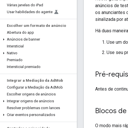
anúncios de tes
Várias janelas do i
Pad
os anunciantes 
Usar habilidades do agente
sinalizada por a
Escolher um formato de anúncio
Há duas maneira
Abertura do app
Anúncios de banner
Use um d
Intersticial
Use seu pr
Nativo
Premiado
Intersticial premiado
Pré-requis
Integrar a Mediação da Ad
Mob
Configurar a Mediação da Ad
Mob
Antes de continu
Escolher origens de anúncios
Integrar origens de anúncios
Resolver problemas com lances
Blocos de
Criar eventos personalizados
O modo mais ráp