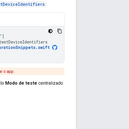
stDeviceIdentifiers
:
"
]
testDeviceIdentifiers
urationSnippets
.
swift
r o app.
ulo
Modo de teste
centralizado