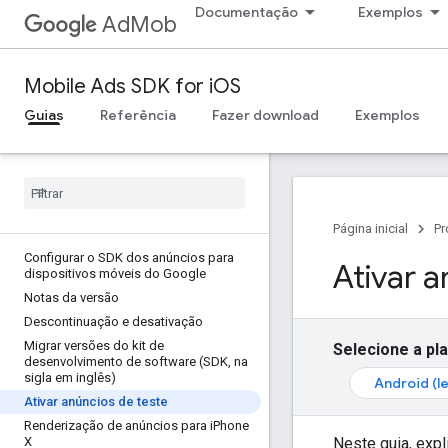
Documentação
Exemplos
AdMob
Mobile Ads SDK for iOS
Guias
Referência
Fazer download
Exemplos
Página inicial
Pr
Configurar o SDK dos anúncios para
Ativar a
dispositivos móveis do Google
Notas da versão
Descontinuação e desativação
Migrar versões do kit de
Selecione a pl
desenvolvimento de software (SDK
,
na
sigla em inglês)
Android (l
Ativar anúncios de teste
Renderização de anúncios para i
Phone
Neste guia, exp
X