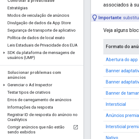
Controlar a privacidade
associados à sua
Estratégias
Modos de veiculação de anúncios
Importante
:
substitu
Divulgação de dados da App Store
Veja alguns blo
Segurança de transporte de aplicativo
Política de dados de local exato
Leis Estaduais de Privacidade dos EUA
Formato do anú
SDK da plataforma de mensagens de
usuários (UMP)
Abertura do app
Banner adaptativ
Solucionar problemas com
anúncios
Banner adaptativ
Gerenciar o Ad Inspector
Testar tipos de criativos
Banner de taman
Erros de carregamento de anúncios
Intersticial
Informações da resposta
Registrar ID de resposta do anúncio no
Anúncios premi
Crashlytics
Intersticial prem
Corrigir anúncios que não estão
sendo exibidos
Nativo