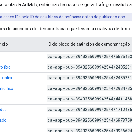
 conta da AdMob, então não há risco de gerar tráfego inválido a
a esses IDs pelo ID do seu bloco de anúncios antes de publicar o app.
cos de anúncios de demonstração que levam a criativos de teste
ncio
ID do bloco de anúncios de demonstração
ca-app-pub-3940256099942544
/
5575463
ca-app-pub-3940256099942544
/
2435281
o fixo
ca-app-pub-3940256099942544
/
2435281
o inline
ca-app-pub-3940256099942544
/
2934735
ho fixo
ca-app-pub-3940256099942544
/
4411468
ca-app-pub-3940256099942544
/
1712485
ados
ca-app-pub-3940256099942544
/
6978759
iado
ca-app-pub-3940256099942544
/
3986624