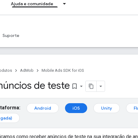
Ajuda e comunidade
Suporte
odutos
AdMob
Mobile Ads SDK for iOS
núncios de teste
bookmark_border
ataforma:
Android
iOS
Unity
Fl
egada)
licamos como receber anúncios de teste na sua integração de an