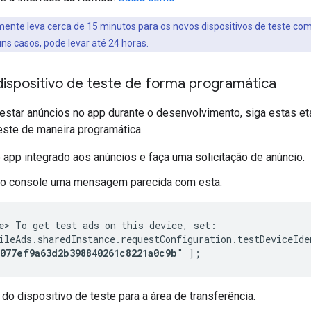
nte leva cerca de 15 minutos para os novos dispositivos de teste com
ns casos, pode levar até 24 horas.
dispositivo de teste de forma programática
estar anúncios no app durante o desenvolvimento, siga estas et
este de maneira programática.
 app integrado aos anúncios e faça uma solicitação de anúncio.
 no console uma mensagem parecida com esta:
e> To get test ads on this device, set:

ileAds.sharedInstance.requestConfiguration.testDeviceIden
2077ef9a63d2b398840261c8221a0c9b
" ];
 do dispositivo de teste para a área de transferência.