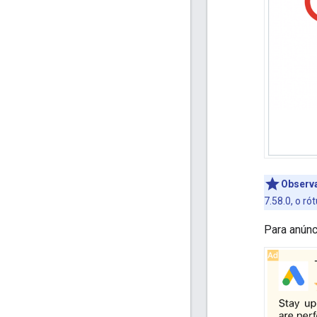
Observ
7.58.0, o ró
Para anúnc