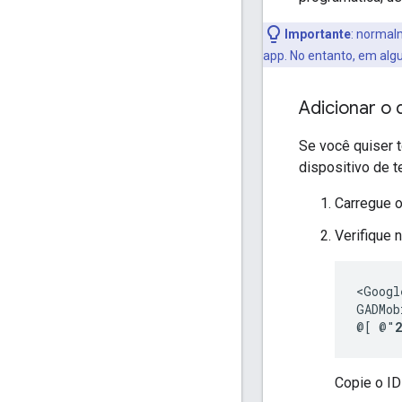
Importante
:
normalme
app. No entanto, em algu
Adicionar o 
Se você quiser t
dispositivo de t
Carregue o
Verifique
<Googl
GADMob
@[ @"
Copie o ID