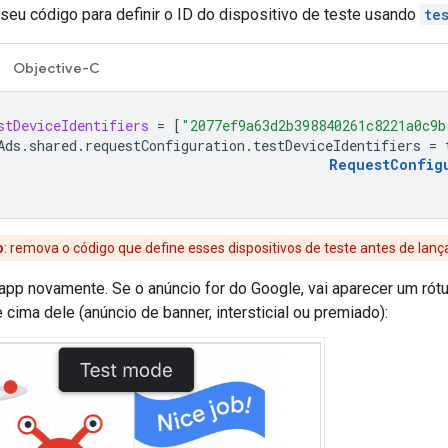
seu código para definir o ID do dispositivo de teste usando
te
Objective-C
stDeviceIdentifiers
=
[
"2077ef9a63d2b398840261c8221a0c9b
Ads
.
shared
.
requestConfiguration
.
testDeviceIdentifiers
=
RequestConfig
o
:
remova o código que define esses dispositivos de teste antes de lança
app novamente. Se o anúncio for do Google, vai aparecer um rót
 cima dele (anúncio de banner, intersticial ou premiado):