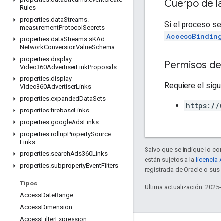
Cuerpo de l
Rules
properties
.
data
Streams
.
Si el proceso se
measurement
Protocol
Secrets
AccessBindin
properties
.
data
Streams
.
s
KAd
Network
Conversion
Value
Schema
properties
.
display
Permisos de
Video360Advertiser
Link
Proposals
properties
.
display
Requiere el sigu
Video360Advertiser
Links
properties
.
expanded
Data
Sets
https://
properties
.
firebase
Links
properties
.
google
Ads
Links
properties
.
rollup
Property
Source
Links
Salvo que se indique lo con
properties
.
search
Ads360Links
están sujetos a la
licencia
properties
.
subproperty
Event
Filters
registrada de Oracle o sus 
Tipos
Última actualización: 2025
Access
Date
Range
Access
Dimension
Access
Filter
Expression