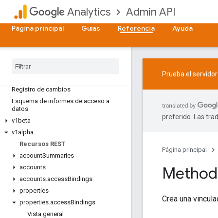
Admin API
Analytics
Página principal
Guías
Referencia
Ayuda
API Admin
Vista general
Prueba el servido
Límites y cuotas
Registro de cambios
Esquema de informes de acceso a
datos
preferido. Las tra
v1beta
v1alpha
Recursos REST
Página principal
account
Summaries
accounts
Method:
accounts
.
access
Bindings
properties
Crea una vincula
properties
.
access
Bindings
Vista general