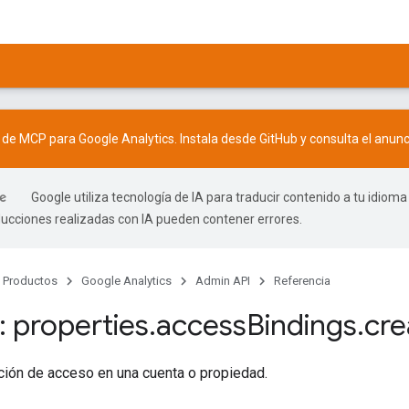
r de MCP para Google Analytics. Instala desde
GitHub
y consulta el
anunc
Google utiliza tecnología de IA para traducir contenido a tu idioma
ducciones realizadas con IA pueden contener errores.
Productos
Google Analytics
Admin API
Referencia
 properties
.
access
Bindings
.
cre
ción de acceso en una cuenta o propiedad.