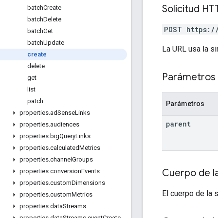
Solicitud HT
batch
Create
batch
Delete
POST https:/
batch
Get
batch
Update
La URL usa la si
create
delete
Parámetros 
get
list
patch
Parámetros
properties
.
ad
Sense
Links
parent
properties
.
audiences
properties
.
big
Query
Links
properties
.
calculated
Metrics
properties
.
channel
Groups
Cuerpo de la
properties
.
conversion
Events
properties
.
custom
Dimensions
El cuerpo de la 
properties
.
custom
Metrics
properties
.
data
Streams
properties
.
data
Streams
.
event
Create