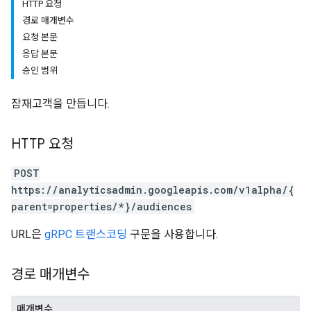
HTTP 요청
경로 매개변수
요청 본문
응답 본문
승인 범위
잠재고객을 만듭니다.
HTTP 요청
POST
https://analyticsadmin.googleapis.com/v1alpha/{
parent=properties/*}/audiences
tocolSecrets
nversionValueSchema
URL은
gRPC 트랜스코딩
구문을 사용합니다.
kProposals
ks
경로 매개변수
매개변수