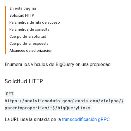
En esta página
Solicitud HTTP
Parámetros de ruta de acceso
Parámetros de consulta
Cuerpo de la solicitud
Cuerpo de la respuesta
Alcances de autorización
Enumera los vínculos de BigQuery en una propiedad.
tocolSecrets
Solicitud HTTP
nversionValueSchema
kProposals
GET
ks
https://analyticsadmin.googleapis.com/v1alpha/{
parent=properties/*}/bigQueryLinks
La URL usa la sintaxis de la
transcodificación gRPC
.