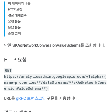
이 페이지의 내용
HTTP 요청
경로 매개변수
요청 본문
응답 본문
승인 범위
tocolSecrets
단일 SKAdNetworkConversionValueSchema를 조회합니다.
nversionValueSchema
HTTP 요청
GET
https://analyticsadmin.googleapis.com/v1alpha/{
name=properties/*/dataStreams/*/sKAdNetworkConv
ersionValueSchema/*}
kProposals
ks
URL은
gRPC 트랜스코딩
구문을 사용합니다.