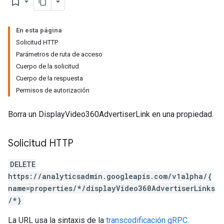
bookmark_border
En esta página
Solicitud HTTP
Parámetros de ruta de acceso
Cuerpo de la solicitud
Cuerpo de la respuesta
tocolSecrets
Permisos de autorización
nversionValueSchema
Borra un DisplayVideo360AdvertiserLink en una propiedad.
kProposals
ks
Solicitud HTTP
DELETE
https://analyticsadmin.googleapis.com/v1alpha/{
name=properties/*/displayVideo360AdvertiserLinks
/*}
La URL usa la sintaxis de la
transcodificación gRPC
.