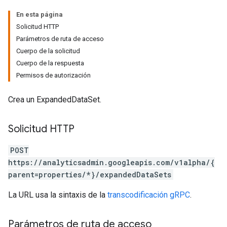
En esta página
Solicitud HTTP
Parámetros de ruta de acceso
Cuerpo de la solicitud
Cuerpo de la respuesta
Permisos de autorización
tocolSecrets
Crea un ExpandedDataSet.
nversionValueSchema
kProposals
Solicitud HTTP
ks
POST
https://analyticsadmin.googleapis.com/v1alpha/{
parent=properties/*}/expandedDataSets
La URL usa la sintaxis de la
transcodificación gRPC
.
Parámetros de ruta de acceso