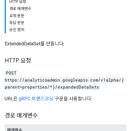
HTTP 요청
경로 매개변수
요청 본문
응답 본문
승인 범위
ExtendedDataSet를 만듭니다.
tocolSecrets
nversionValueSchema
HTTP 요청
kProposals
ks
POST
https://analyticsadmin.googleapis.com/v1alpha/{
parent=properties/*}/expandedDataSets
URL은
gRPC 트랜스코딩
구문을 사용합니다.
경로 매개변수
매개변수