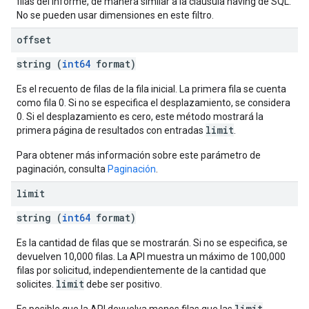
filas del informe, de manera similar a la cláusula having de SQL.
No se pueden usar dimensiones en este filtro.
offset
string (
int64
format)
Es el recuento de filas de la fila inicial. La primera fila se cuenta
como fila 0. Si no se especifica el desplazamiento, se considera
0. Si el desplazamiento es cero, este método mostrará la
limit
primera página de resultados con entradas
.
Para obtener más información sobre este parámetro de
paginación, consulta
Paginación
.
limit
string (
int64
format)
Es la cantidad de filas que se mostrarán. Si no se especifica, se
devuelven 10,000 filas. La API muestra un máximo de 100,000
filas por solicitud, independientemente de la cantidad que
limit
solicites.
debe ser positivo.
limit