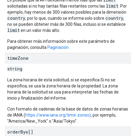
Es posible que la API devuelva menos filas que las
limit
solicitadas si no hay tantas filas restantes como las
. Por
ejemplo, hay menos de 300 valores posibles para la dimensión
country
country
, por lo que, cuando se informa solo sobre
,
no se pueden obtener más de 300 filas, incluso si se establece
limit
en un valor más alto.
Para obtener más información sobre este parámetro de
paginación, consulta
Paginación
.
time
Zone
string
La zona horaria de esta solicitud, si se especifica Si no se
especifica, se usa la zona horaria de la propiedad. La zona
horaria de la solicitud se usa para interpretar las fechas de
inicio y finalización del informe.
Con formato de cadenas de la base de datos de zonas horarias
de IANA (
https://www.iana.org/time-zones)
; por ejemplo,
"America/New_York" o "Asia/Tokyo".
order
Bys[]