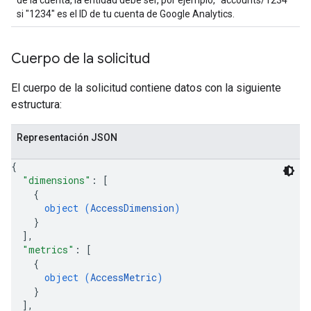
de la cuenta, la entidad debe ser, por ejemplo, "accounts/1234"
si "1234" es el ID de tu cuenta de Google Analytics.
Cuerpo de la solicitud
El cuerpo de la solicitud contiene datos con la siguiente
estructura:
Representación JSON
{
"dimensions"
: 
[
{
object (
AccessDimension
)
}
]
,
"metrics"
: 
[
{
object (
AccessMetric
)
}
]
,