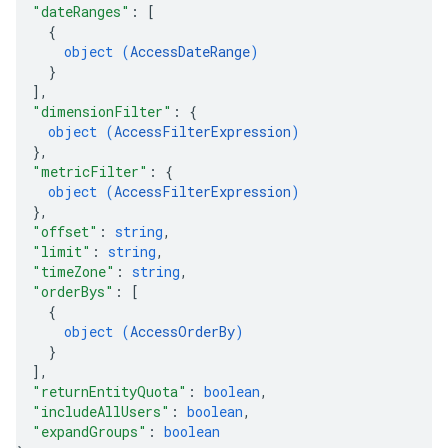
"dateRanges"
: 
[
{
object (
AccessDateRange
)
}
]
,
"dimensionFilter"
: 
{
object (
AccessFilterExpression
)
}
,
"metricFilter"
: 
{
object (
AccessFilterExpression
)
}
,
"offset"
: 
string
,
"limit"
: 
string
,
"timeZone"
: 
string
,
"orderBys"
: 
[
{
object (
AccessOrderBy
)
}
]
,
"returnEntityQuota"
: 
boolean
,
"includeAllUsers"
: 
boolean
,
"expandGroups"
: 
boolean