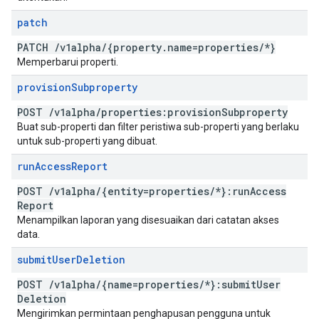
patch
PATCH
/
v1alpha
/
{property
.
name=properties
/
*}
Memperbarui properti.
provision
Subproperty
POST
/
v1alpha
/
properties:provision
Subproperty
Buat sub-properti dan filter peristiwa sub-properti yang berlaku
untuk sub-properti yang dibuat.
run
Access
Report
POST
/
v1alpha
/
{entity=properties
/
*}:run
Access
Report
Menampilkan laporan yang disesuaikan dari catatan akses
data.
submit
User
Deletion
POST
/
v1alpha
/
{name=properties
/
*}:submit
User
Deletion
Mengirimkan permintaan penghapusan pengguna untuk