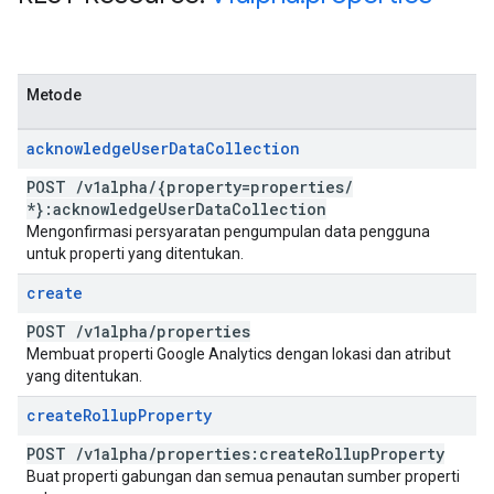
Metode
acknowledge
User
Data
Collection
POST
/
v1alpha
/
{property=properties
/
*}:acknowledge
User
Data
Collection
Mengonfirmasi persyaratan pengumpulan data pengguna
untuk properti yang ditentukan.
create
POST
/
v1alpha
/
properties
Membuat properti Google Analytics dengan lokasi dan atribut
yang ditentukan.
create
Rollup
Property
POST
/
v1alpha
/
properties:create
Rollup
Property
Buat properti gabungan dan semua penautan sumber properti