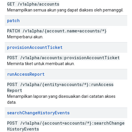
GET
/
v1alpha
/
accounts
Menampilkan semua akun yang dapat diakses oleh pemanggil.
patch
PATCH
/
v1alpha
/
{account
.
name=accounts
/
*}
Memperbarui akun.
provision
Account
Ticket
POST
/
v1alpha
/
accounts:provision
Account
Ticket
Meminta tiket untuk membuat akun.
run
Access
Report
POST
/
v1alpha
/
{entity=accounts
/
*}:run
Access
Report
Menampilkan laporan yang disesuaikan dari catatan akses
data.
search
Change
History
Events
POST
/
v1alpha
/
{account=accounts
/
*}:search
Change
History
Events