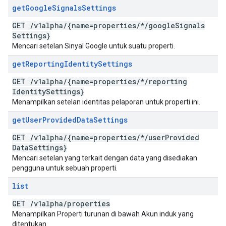
get
Google
Signals
Settings
GET
/
v1alpha
/
{name=properties
/
*
/
google
Signals
Settings}
Mencari setelan Sinyal Google untuk suatu properti.
get
Reporting
Identity
Settings
GET
/
v1alpha
/
{name=properties
/
*
/
reporting
Identity
Settings}
Menampilkan setelan identitas pelaporan untuk properti ini.
get
User
Provided
Data
Settings
GET
/
v1alpha
/
{name=properties
/
*
/
user
Provided
Data
Settings}
Mencari setelan yang terkait dengan data yang disediakan
pengguna untuk sebuah properti.
list
GET
/
v1alpha
/
properties
Menampilkan Properti turunan di bawah Akun induk yang
ditentukan.