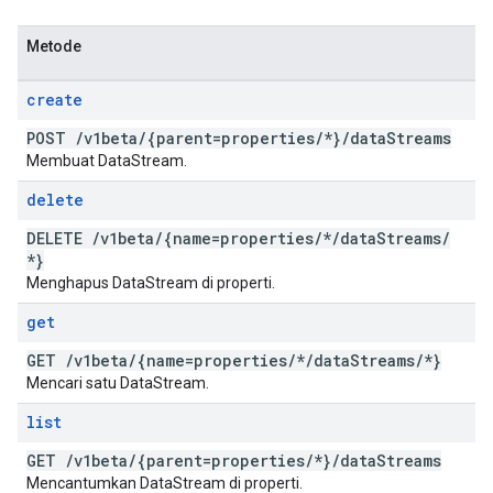
Metode
create
POST
/
v1beta
/
{parent=properties
/
*}
/
data
Streams
Membuat DataStream.
delete
DELETE
/
v1beta
/
{name=properties
/
*
/
data
Streams
/
*}
Menghapus DataStream di properti.
get
GET
/
v1beta
/
{name=properties
/
*
/
data
Streams
/
*}
Mencari satu DataStream.
list
GET
/
v1beta
/
{parent=properties
/
*}
/
data
Streams
Mencantumkan DataStream di properti.