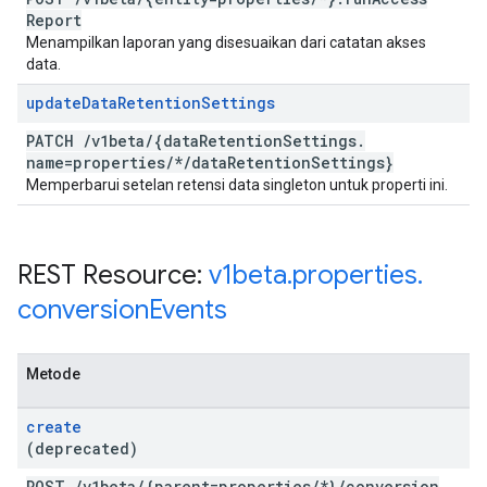
Report
Menampilkan laporan yang disesuaikan dari catatan akses
data.
update
Data
Retention
Settings
PATCH
/
v1beta
/
{data
Retention
Settings
.
name=properties
/
*
/
data
Retention
Settings}
Memperbarui setelan retensi data singleton untuk properti ini.
REST Resource:
v1beta
.
properties
.
conversion
Events
Metode
create
(deprecated)
POST
/
v1beta
/
{parent=properties
/
*}
/
conversion