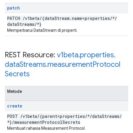
patch
PATCH
/
v1beta
/
{data
Stream
.
name=properties
/
*
/
data
Streams
/
*}
Memperbarui DataStream di properti.
REST Resource:
v1beta
.
properties
.
data
Streams
.
measurement
Protocol
Secrets
Metode
create
POST
/
v1beta
/
{parent=properties
/
*
/
data
Streams
/
*}
/
measurement
Protocol
Secrets
Membuat rahasia Measurement Protocol.