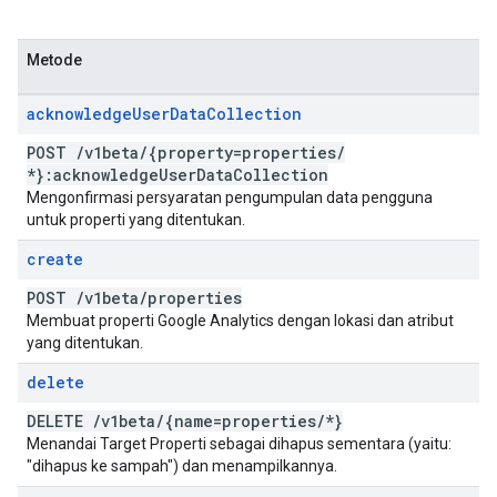
Metode
acknowledge
User
Data
Collection
POST
/
v1beta
/
{property=properties
/
*}:acknowledge
User
Data
Collection
Mengonfirmasi persyaratan pengumpulan data pengguna
untuk properti yang ditentukan.
create
POST
/
v1beta
/
properties
Membuat properti Google Analytics dengan lokasi dan atribut
yang ditentukan.
delete
DELETE
/
v1beta
/
{name=properties
/
*}
Menandai Target Properti sebagai dihapus sementara (yaitu:
"dihapus ke sampah") dan menampilkannya.