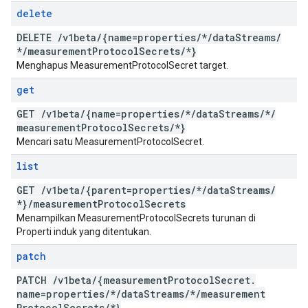
delete
DELETE
/
v1beta
/
{name=properties
/
*
/
data
Streams
/
*
/
measurement
Protocol
Secrets
/
*}
Menghapus MeasurementProtocolSecret target.
get
GET
/
v1beta
/
{name=properties
/
*
/
data
Streams
/
*
/
measurement
Protocol
Secrets
/
*}
Mencari satu MeasurementProtocolSecret.
list
GET
/
v1beta
/
{parent=properties
/
*
/
data
Streams
/
*}
/
measurement
Protocol
Secrets
Menampilkan MeasurementProtocolSecrets turunan di
Properti induk yang ditentukan.
patch
PATCH
/
v1beta
/
{measurement
Protocol
Secret
.
name=properties
/
*
/
data
Streams
/
*
/
measurement
Protocol
Secrets
/
*}