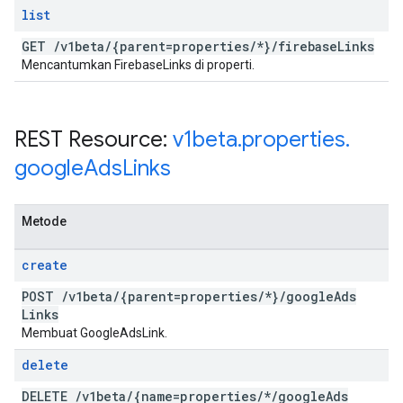
list
GET
/
v1beta
/
{parent=properties
/
*}
/
firebase
Links
Mencantumkan FirebaseLinks di properti.
REST Resource:
v1beta
.
properties
.
google
Ads
Links
Metode
create
POST
/
v1beta
/
{parent=properties
/
*}
/
google
Ads
Links
Membuat GoogleAdsLink.
delete
DELETE
/
v1beta
/
{name=properties
/
*
/
google
Ads