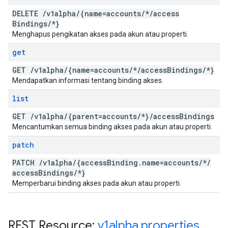
DELETE
/
v1alpha
/
{name=accounts
/
*
/
access
Bindings
/
*}
Menghapus pengikatan akses pada akun atau properti.
get
GET
/
v1alpha
/
{name=accounts
/
*
/
access
Bindings
/
*}
Mendapatkan informasi tentang binding akses.
list
GET
/
v1alpha
/
{parent=accounts
/
*}
/
access
Bindings
Mencantumkan semua binding akses pada akun atau properti.
patch
PATCH
/
v1alpha
/
{access
Binding
.
name=accounts
/
*
/
access
Bindings
/
*}
Memperbarui binding akses pada akun atau properti.
REST Resource:
v1alpha
.
properties