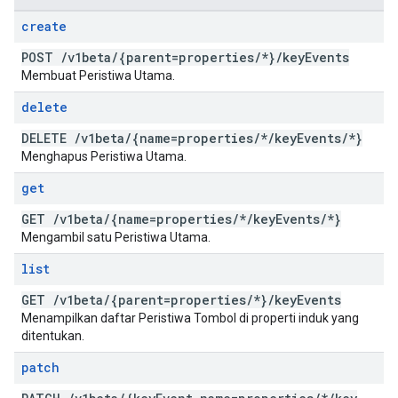
create
POST
/
v1beta
/
{parent=properties
/
*}
/
key
Events
Membuat Peristiwa Utama.
delete
DELETE
/
v1beta
/
{name=properties
/
*
/
key
Events
/
*}
Menghapus Peristiwa Utama.
get
GET
/
v1beta
/
{name=properties
/
*
/
key
Events
/
*}
Mengambil satu Peristiwa Utama.
list
GET
/
v1beta
/
{parent=properties
/
*}
/
key
Events
Menampilkan daftar Peristiwa Tombol di properti induk yang
ditentukan.
patch