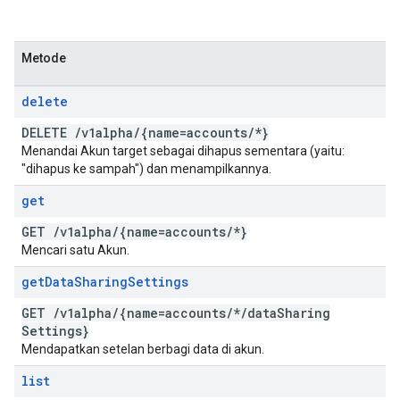
Metode
delete
DELETE
/
v1alpha
/
{name=accounts
/
*}
Menandai Akun target sebagai dihapus sementara (yaitu:
"dihapus ke sampah") dan menampilkannya.
get
GET
/
v1alpha
/
{name=accounts
/
*}
Mencari satu Akun.
get
Data
Sharing
Settings
GET
/
v1alpha
/
{name=accounts
/
*
/
data
Sharing
Settings}
Mendapatkan setelan berbagi data di akun.
list