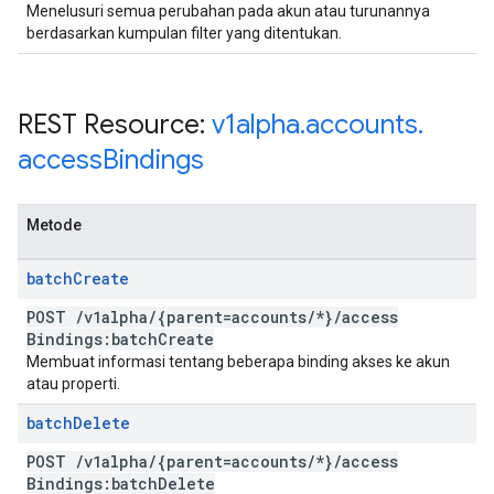
Menelusuri semua perubahan pada akun atau turunannya
berdasarkan kumpulan filter yang ditentukan.
REST Resource:
v1alpha
.
accounts
.
access
Bindings
Metode
batch
Create
POST
/
v1alpha
/
{parent=accounts
/
*}
/
access
Bindings:batch
Create
Membuat informasi tentang beberapa binding akses ke akun
atau properti.
batch
Delete
POST
/
v1alpha
/
{parent=accounts
/
*}
/
access
Bindings:batch
Delete