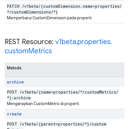
PATCH
/
v1beta
/
{custom
Dimension
.
name=properties
/
*
/
custom
Dimensions
/
*}
Memperbarui CustomDimension pada properti.
REST Resource:
v1beta
.
properties
.
custom
Metrics
Metode
archive
POST
/
v1beta
/
{name=properties
/
*
/
custom
Metrics
/
*}:archive
Mengarsipkan CustomMetric di properti.
create
POST
/
v1beta
/
{parent=properties
/
*}
/
custom