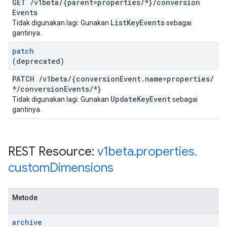
GET
/
v1beta
/
{parent=properties
/
*}
/
conversion
Events
List
Key
Events
Tidak digunakan lagi: Gunakan
sebagai
gantinya.
patch
(deprecated)
PATCH
/
v1beta
/
{conversion
Event
.
name=properties
/
*
/
conversion
Events
/
*}
Update
Key
Event
Tidak digunakan lagi: Gunakan
sebagai
gantinya.
REST Resource:
v1beta
.
properties
.
custom
Dimensions
Metode
archive