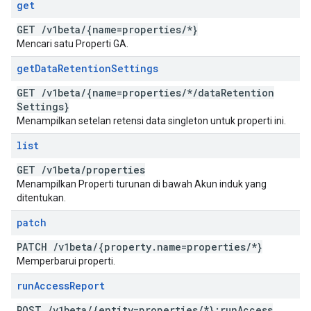
get
GET
/
v1beta
/
{name=properties
/
*}
Mencari satu Properti GA.
get
Data
Retention
Settings
GET
/
v1beta
/
{name=properties
/
*
/
data
Retention
Settings}
Menampilkan setelan retensi data singleton untuk properti ini.
list
GET
/
v1beta
/
properties
Menampilkan Properti turunan di bawah Akun induk yang
ditentukan.
patch
PATCH
/
v1beta
/
{property
.
name=properties
/
*}
Memperbarui properti.
run
Access
Report
POST
/
v1beta
/
{entity=properties
/
*}:run
Access