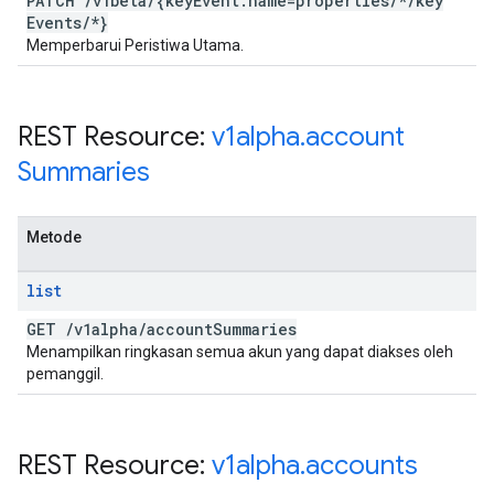
PATCH
/
v1beta
/
{key
Event
.
name=properties
/
*
/
key
Events
/
*}
Memperbarui Peristiwa Utama.
REST Resource:
v1alpha
.
account
Summaries
Metode
list
GET
/
v1alpha
/
account
Summaries
Menampilkan ringkasan semua akun yang dapat diakses oleh
pemanggil.
REST Resource:
v1alpha
.
accounts