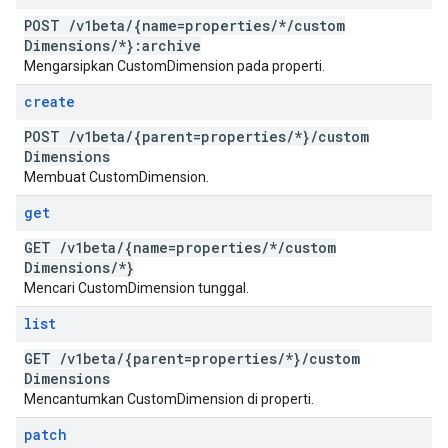
POST
/
v1beta
/
{name=properties
/
*
/
custom
Dimensions
/
*}:archive
Mengarsipkan CustomDimension pada properti.
create
POST
/
v1beta
/
{parent=properties
/
*}
/
custom
Dimensions
Membuat CustomDimension.
get
GET
/
v1beta
/
{name=properties
/
*
/
custom
Dimensions
/
*}
Mencari CustomDimension tunggal.
list
GET
/
v1beta
/
{parent=properties
/
*}
/
custom
Dimensions
Mencantumkan CustomDimension di properti.
patch