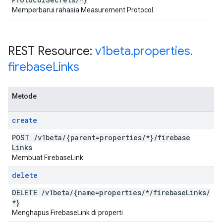
Memperbarui rahasia Measurement Protocol.
REST Resource:
v1beta
.
properties
.
firebase
Links
Metode
create
POST
/
v1beta
/
{parent=properties
/
*}
/
firebase
Links
Membuat FirebaseLink.
delete
DELETE
/
v1beta
/
{name=properties
/
*
/
firebase
Links
/
*}
Menghapus FirebaseLink di properti