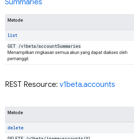
Summaries
Metode
list
GET
/
v1beta
/
account
Summaries
Menampilkan ringkasan semua akun yang dapat diakses oleh
pemanggil.
REST Resource:
v1beta
.
accounts
Metode
delete
DELETE
/
v1beta
/
{name=accounts
/
*}