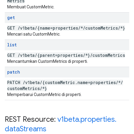
Metrics
Membuat CustomMetric.
get
GET
/
v1beta
/
{name=properties
/
*
/
custom
Metrics
/
*}
Mencari satu CustomMetric.
list
GET
/
v1beta
/
{parent=properties
/
*}
/
custom
Metrics
Mencantumkan CustomMetrics di properti.
patch
PATCH
/
v1beta
/
{custom
Metric
.
name=properties
/
*
/
custom
Metrics
/
*}
Memperbarui CustomMetric di properti.
REST Resource:
v1beta
.
properties
.
data
Streams