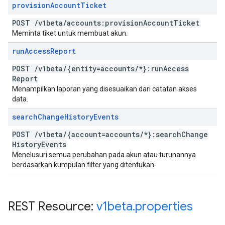
provision
Account
Ticket
POST
/
v1beta
/
accounts:provision
Account
Ticket
Meminta tiket untuk membuat akun.
run
Access
Report
POST
/
v1beta
/
{entity=accounts
/
*}:run
Access
Report
Menampilkan laporan yang disesuaikan dari catatan akses
data.
search
Change
History
Events
POST
/
v1beta
/
{account=accounts
/
*}:search
Change
History
Events
Menelusuri semua perubahan pada akun atau turunannya
berdasarkan kumpulan filter yang ditentukan.
REST Resource:
v1beta
.
properties