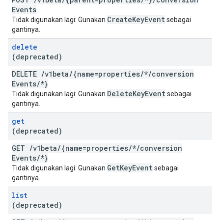
Events
Create
Key
Event
Tidak digunakan lagi: Gunakan
sebagai
gantinya.
delete
(deprecated)
DELETE
/
v1beta
/
{name=properties
/
*
/
conversion
Events
/
*}
Delete
Key
Event
Tidak digunakan lagi: Gunakan
sebagai
gantinya.
get
(deprecated)
GET
/
v1beta
/
{name=properties
/
*
/
conversion
Events
/
*}
Get
Key
Event
Tidak digunakan lagi: Gunakan
sebagai
gantinya.
list
(deprecated)