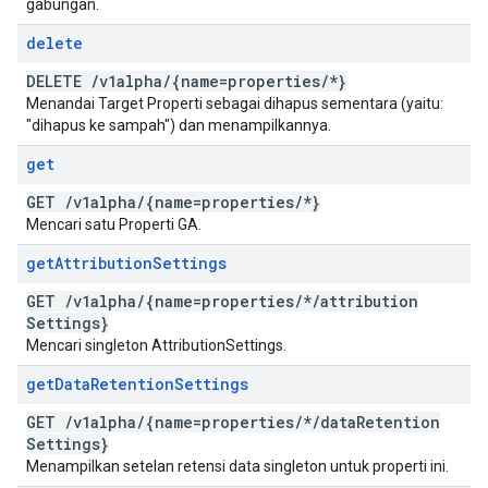
gabungan.
delete
DELETE
/
v1alpha
/
{name=properties
/
*}
Menandai Target Properti sebagai dihapus sementara (yaitu:
"dihapus ke sampah") dan menampilkannya.
get
GET
/
v1alpha
/
{name=properties
/
*}
Mencari satu Properti GA.
get
Attribution
Settings
GET
/
v1alpha
/
{name=properties
/
*
/
attribution
Settings}
Mencari singleton AttributionSettings.
get
Data
Retention
Settings
GET
/
v1alpha
/
{name=properties
/
*
/
data
Retention
Settings}
Menampilkan setelan retensi data singleton untuk properti ini.