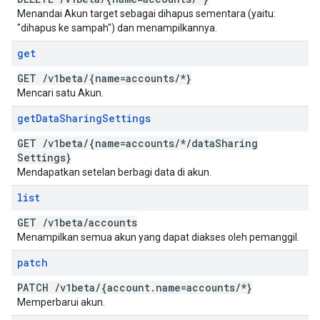
Menandai Akun target sebagai dihapus sementara (yaitu:
"dihapus ke sampah") dan menampilkannya.
get
GET
/
v1beta
/
{name=accounts
/
*}
Mencari satu Akun.
get
Data
Sharing
Settings
GET
/
v1beta
/
{name=accounts
/
*
/
data
Sharing
Settings}
Mendapatkan setelan berbagi data di akun.
list
GET
/
v1beta
/
accounts
Menampilkan semua akun yang dapat diakses oleh pemanggil.
patch
PATCH
/
v1beta
/
{account
.
name=accounts
/
*}
Memperbarui akun.