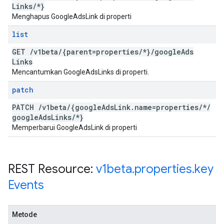
Links
/
*}
Menghapus GoogleAdsLink di properti
list
GET
/
v1beta
/
{parent=properties
/
*}
/
google
Ads
Links
Mencantumkan GoogleAdsLinks di properti.
patch
PATCH
/
v1beta
/
{google
Ads
Link
.
name=properties
/
*
/
google
Ads
Links
/
*}
Memperbarui GoogleAdsLink di properti
REST Resource:
v1beta
.
properties
.
key
Events
Metode