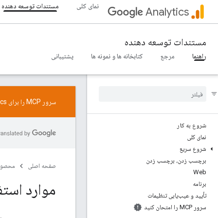
نمای کلی
مستندات توسعه دهنده
Analytics
مستندات توسعه دهنده
راهنما
مرجع
کتابخانه ها و نمونه ها
پشتیبانی
سرور MCP را برای Google Analytics امتحان کنید. از
شروع به کار
نمای کلی
شروع سریع
برچسب زدن، برچسب زدن
صفحه اصلی
محصول
Web
موارد استف
برنامه
تأیید و عیب‌یابی تنظیمات
سرور MCP را امتحان کنید