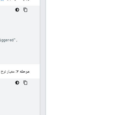
ggered",

مرحله ۳:
معیار نرخ 