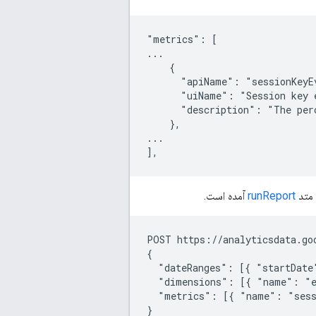
"metrics": [

...

    {

      "apiName": "sessionKeyEv
      "uiName": "Session key e
      "description": "The perc
    },

...

 متد
runReport
آمده است.
POST https://analyticsdata.go
{

  "dateRanges": [{ "startDate
  "dimensions": [{ "name": "e
  "metrics": [{ "name": "sess