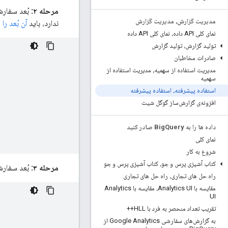
مرحله ۲:
مدیریت گزارش، مدیریت گزارش
ندارد، باید
آن بُعد را
نمای کلی API داده، نمای کلی API داده
تولید گزارش، تولید گزارش
صادرات مخاطبان
مدیریت استفاده از سهمیه، مدیریت استفاده از
سهمیه
استفاده پیشرفته، استفاده پیشرفته
افزونه‌ی گزارش‌ساز گوگل شیت
داده ها را به Big
Query صادر کنید
نمای کلی
شروع به کار
کتاب آشپزی پرس و جو، کتاب آشپزی پرس و جو
مرحله ۳:
بُعد سفارش
راه حل های تجاری، راه حل های تجاری
مقایسه با Analytics UI، مقایسه با Analytics
UI
تقریب تعداد منحصر به فرد با HLL++
به گزارش‌های سفارشی Google Analytics از