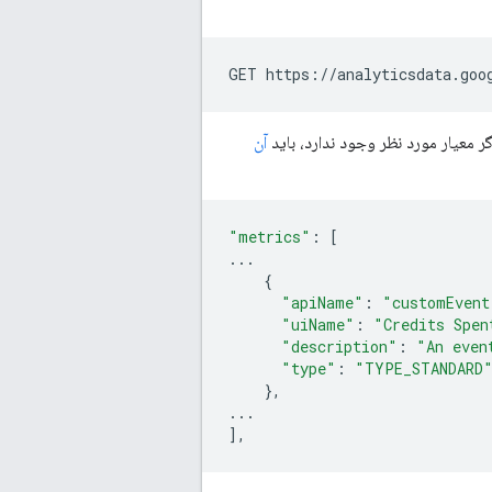
آن
"metrics"
:
[
...
{
"apiName"
:
"customEvent
"uiName"
:
"Credits Spen
"description"
:
"An even
"type"
:
"TYPE_STANDARD
},
...
],