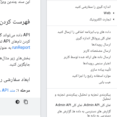
این سند چندین ویژگی پیشرفته از API داده گوگل آنالیتیکس نس
اندازه گیری را سفارشی کنید
Web
تجارت الکترونیک
فهرست کردن ت
داده های وب
/
برنامه اضافی را ارسال کنید
API داده می‌تواند گزارش‌هایی در مورد
نمای کلی پروتکل اندازه گیری
کردن نام‌های API تعاریف سفارشی ثبت‌شده‌ی Property شما استفاده شود. این نام‌های API را می‌توان در درخواست‌های گزارش به متد
ارسال رویدادها
runReport
به عنوان
ارسال مشخصات کاربر
ارسال داده های ارائه شده توسط کاربر
بخش‌های زیر مثال‌ها
اعتبار سنجی رویدادها
جایگزین کنید.
تأیید پیاده سازی
موارد استفاده رایج را اجرا کنید
ابعاد سفارشی ر
عیب یابی
مرحله ۱:
متد API متادیتا
پیکربندی تجزیه و تحلیل، پیکربندی تجزیه و
تحلیل
نمای کلی Admin API، نمای کلی Admin API
گزارش های دسترسی به داده ها، گزارش های
دسترسی به داده ها