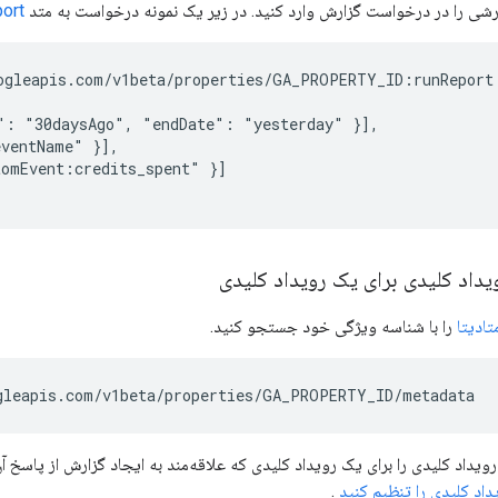
شی را در درخواست گزارش وارد کنید. در زیر یک نمونه درخواست به متد
ort
ogleapis.com/v1beta/properties/GA_PROPERTY_ID:runReport

": "30daysAgo", "endDate": "yesterday" }],

ventName" }],

omEvent:credits_spent" }]

یداد کلیدی برای یک رویداد کلیدی
را با شناسه ویژگی خود جستجو کنید.
ویداد کلیدی را برای یک رویداد کلیدی که علاقه‌مند به ایجاد گزارش از پاسخ آن
داد کلیدی را تنظیم کنید
.