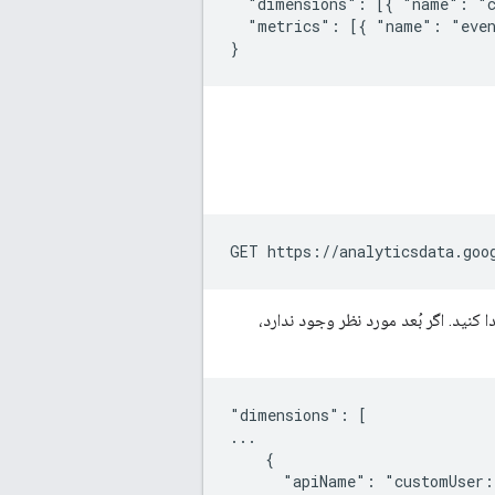
  "dimensions": [{ "name": "c
  "metrics": [{ "name": "even
کنید. اگر بُعد مورد نظر وجود ندارد،
"dimensions": [

...

    {

      "apiName": "customUser:l