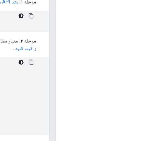
مرحله ۱:
متد API متادیتا
مرحله ۲:
معیار سفارشی Event-Scoped مورد نظر خود را برای ایجاد گزارش از پاسخ پیدا کنی
را ثبت کنید
.