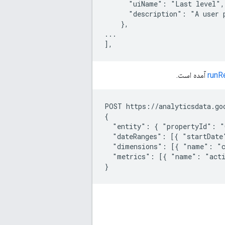
      "uiName": "Last level",

      "description": "A user p
    },

...

runR
آمده است.
POST https://analyticsdata.go
{

  "entity": { "propertyId": "
  "dateRanges": [{ "startDate
  "dimensions": [{ "name": "c
  "metrics": [{ "name": "acti