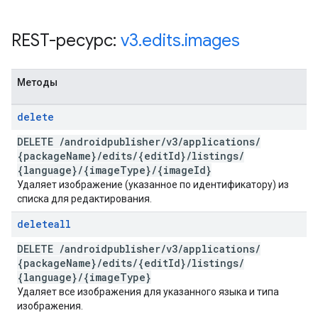
REST-ресурс:
v3
.
edits
.
images
Методы
delete
DELETE
/
androidpublisher
/
v3
/
applications
/
{package
Name}
/
edits
/
{edit
Id}
/
listings
/
{language}
/
{image
Type}
/
{image
Id}
Удаляет изображение (указанное по идентификатору) из
списка для редактирования.
deleteall
DELETE
/
androidpublisher
/
v3
/
applications
/
{package
Name}
/
edits
/
{edit
Id}
/
listings
/
{language}
/
{image
Type}
Удаляет все изображения для указанного языка и типа
изображения.