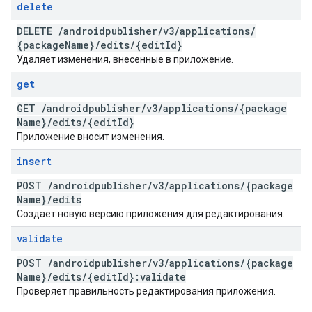
delete
DELETE
/
androidpublisher
/
v3
/
applications
/
{package
Name}
/
edits
/
{edit
Id}
Удаляет изменения, внесенные в приложение.
get
GET
/
androidpublisher
/
v3
/
applications
/
{package
Name}
/
edits
/
{edit
Id}
Приложение вносит изменения.
insert
POST
/
androidpublisher
/
v3
/
applications
/
{package
Name}
/
edits
Создает новую версию приложения для редактирования.
validate
POST
/
androidpublisher
/
v3
/
applications
/
{package
Name}
/
edits
/
{edit
Id}:validate
Проверяет правильность редактирования приложения.