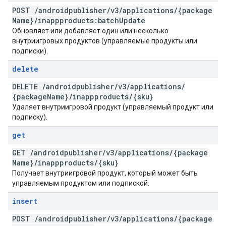
POST
/
androidpublisher
/
v3
/
applications
/
{package
Name}
/
inappproducts:batch
Update
Обновляет или добавляет один или несколько
внутриигровых продуктов (управляемые продукты или
подписки).
delete
DELETE
/
androidpublisher
/
v3
/
applications
/
{package
Name}
/
inappproducts
/
{sku}
Удаляет внутриигровой продукт (управляемый продукт или
подписку).
get
GET
/
androidpublisher
/
v3
/
applications
/
{package
Name}
/
inappproducts
/
{sku}
Получает внутриигровой продукт, который может быть
управляемым продуктом или подпиской.
insert
POST
/
androidpublisher
/
v3
/
applications
/
{package