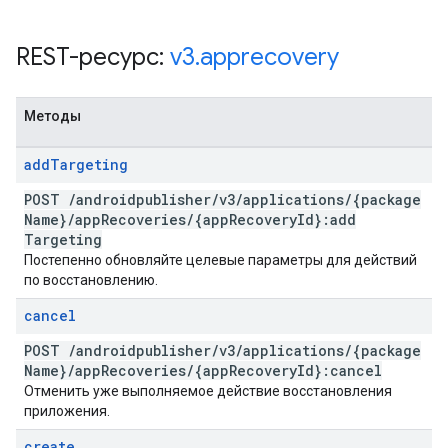
REST-ресурс:
v3
.
apprecovery
Методы
add
Targeting
POST
/
androidpublisher
/
v3
/
applications
/
{package
Name}
/
app
Recoveries
/
{app
Recovery
Id}:add
Targeting
Постепенно обновляйте целевые параметры для действий
по восстановлению.
cancel
POST
/
androidpublisher
/
v3
/
applications
/
{package
Name}
/
app
Recoveries
/
{app
Recovery
Id}:cancel
Отменить уже выполняемое действие восстановления
приложения.
create