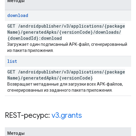
Методы
download
GET
/
androidpublisher
/
v3
/
applications
/
{package
Name}
/
generated
Apks
/
{version
Code}
/
downloads
/
{download
Id}:download
Загружает один подписанный APK-файл, сгенерированный
из пакета приложения.
list
GET
/
androidpublisher
/
v3
/
applications
/
{package
Name}
/
generated
Apks
/
{version
Code}
Возвращает метаданные для загрузки всех APK-файлов,
сгенерированных из заданного пакета приложения.
REST-ресурс:
v3
.
grants
Методы