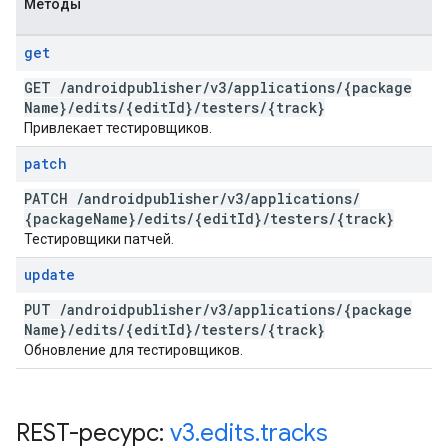
Методы
get
GET
/
androidpublisher
/
v3
/
applications
/
{package
Name}
/
edits
/
{edit
Id}
/
testers
/
{track}
Привлекает тестировщиков.
patch
PATCH
/
androidpublisher
/
v3
/
applications
/
{package
Name}
/
edits
/
{edit
Id}
/
testers
/
{track}
Тестировщики патчей.
update
PUT
/
androidpublisher
/
v3
/
applications
/
{package
Name}
/
edits
/
{edit
Id}
/
testers
/
{track}
Обновление для тестировщиков.
REST-ресурс:
v3
.
edits
.
tracks