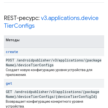
REST-ресурс:
v3
.
applications
.
device
Tier
Configs
Методы
create
POST
/
androidpublisher
/
v3
/
applications
/
{package
Name}
/
device
Tier
Configs
Создает новую конфигурацию уровня устройства для
приложения.
get
GET
/
androidpublisher
/
v3
/
applications
/
{package
Name}
/
device
Tier
Configs
/
{device
Tier
Config
Id}
Возвращает конфигурацию конкретного уровня
устройства.