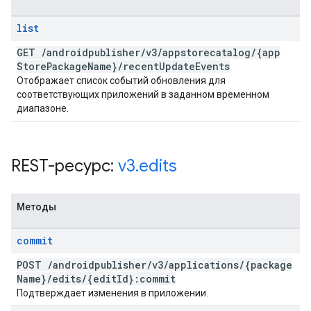
list
GET
/
androidpublisher
/
v3
/
appstorecatalog
/
{app
Store
Package
Name}
/
recent
Update
Events
Отображает список событий обновления для
соответствующих приложений в заданном временном
диапазоне.
REST-ресурс:
v3
.
edits
Методы
commit
POST
/
androidpublisher
/
v3
/
applications
/
{package
Name}
/
edits
/
{edit
Id}:commit
Подтверждает изменения в приложении.