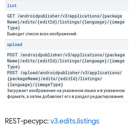
list
GET
/
androidpublisher
/
v3
/
applications
/
{package
Name}
/
edits
/
{edit
Id}
/
listings
/
{language}
/
{image
Type}
Выводит список всех изображений.
upload
POST
/
androidpublisher
/
v3
/
applications
/
{package
Name}
/
edits
/
{edit
Id}
/
listings
/
{language}
/
{image
Type}
POST
/
upload
/
androidpublisher
/
v3
/
applications
/
{package
Name}
/
edits
/
{edit
Id}
/
listings
/
{language}
/
{image
Type}
Загружает изображение на указанном языке и в указанном
формате, а затем добавляет его в раздел редактирования.
REST-ресурс:
v3
.
edits
.
listings