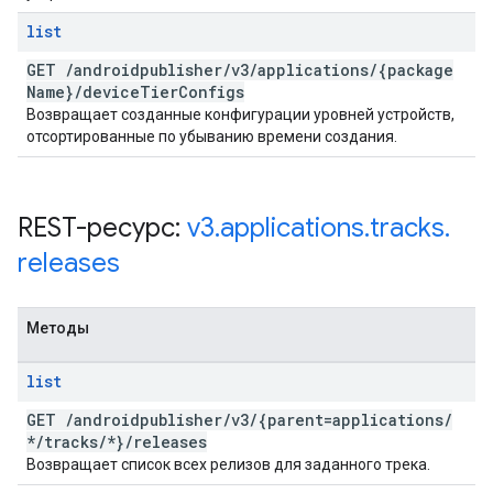
list
GET
/
androidpublisher
/
v3
/
applications
/
{package
Name}
/
device
Tier
Configs
Возвращает созданные конфигурации уровней устройств,
отсортированные по убыванию времени создания.
REST-ресурс:
v3
.
applications
.
tracks
.
releases
Методы
list
GET
/
androidpublisher
/
v3
/
{parent=applications
/
*
/
tracks
/
*}
/
releases
Возвращает список всех релизов для заданного трека.