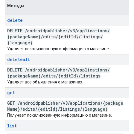
Методы
delete
DELETE
/
androidpublisher
/
v3
/
applications
/
{package
Name}
/
edits
/
{edit
Id}
/
listings
/
{language}
Удаляет локализованную информацию о магазине.
deleteall
DELETE
/
androidpublisher
/
v3
/
applications
/
{package
Name}
/
edits
/
{edit
Id}
/
listings
Удаляет все объявления о магазинах.
get
GET
/
androidpublisher
/
v3
/
applications
/
{package
Name}
/
edits
/
{edit
Id}
/
listings
/
{language}
Получает локализованную информацию о магазине.
list