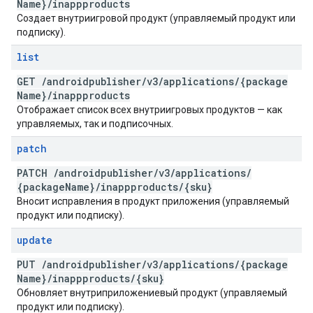
Name}
/
inappproducts
Создает внутриигровой продукт (управляемый продукт или
подписку).
list
GET
/
androidpublisher
/
v3
/
applications
/
{package
Name}
/
inappproducts
Отображает список всех внутриигровых продуктов — как
управляемых, так и подписочных.
patch
PATCH
/
androidpublisher
/
v3
/
applications
/
{package
Name}
/
inappproducts
/
{sku}
Вносит исправления в продукт приложения (управляемый
продукт или подписку).
update
PUT
/
androidpublisher
/
v3
/
applications
/
{package
Name}
/
inappproducts
/
{sku}
Обновляет внутриприложениевый продукт (управляемый
продукт или подписку).