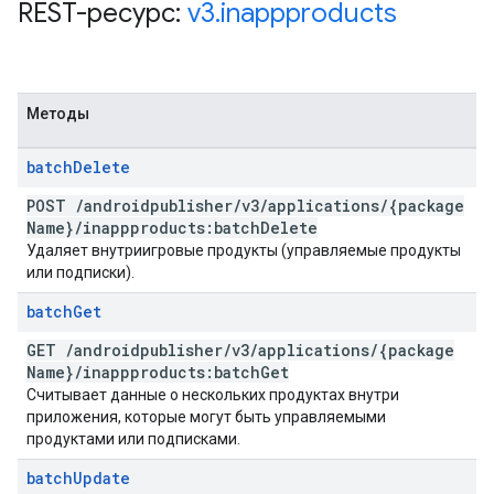
REST-ресурс:
v3
.
inappproducts
Методы
batch
Delete
POST
/
androidpublisher
/
v3
/
applications
/
{package
Name}
/
inappproducts:batch
Delete
Удаляет внутриигровые продукты (управляемые продукты
или подписки).
batch
Get
GET
/
androidpublisher
/
v3
/
applications
/
{package
Name}
/
inappproducts:batch
Get
Считывает данные о нескольких продуктах внутри
приложения, которые могут быть управляемыми
продуктами или подписками.
batch
Update