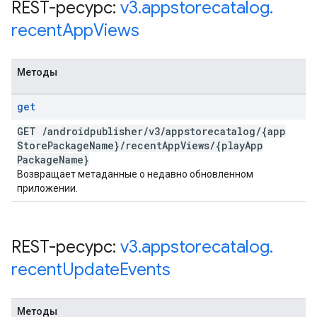
REST-ресурс:
v3
.
appstorecatalog
.
recent
App
Views
Методы
get
GET
/
androidpublisher
/
v3
/
appstorecatalog
/
{app
Store
Package
Name}
/
recent
App
Views
/
{play
App
Package
Name}
Возвращает метаданные о недавно обновленном
приложении.
REST-ресурс:
v3
.
appstorecatalog
.
recent
Update
Events
Методы