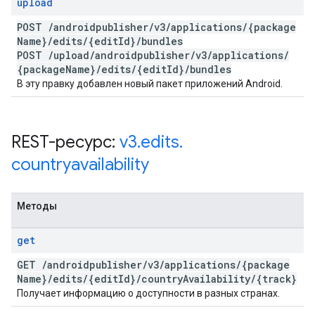
upload
POST
/
androidpublisher
/
v3
/
applications
/
{package
Name}
/
edits
/
{edit
Id}
/
bundles
POST
/
upload
/
androidpublisher
/
v3
/
applications
/
{package
Name}
/
edits
/
{edit
Id}
/
bundles
В эту правку добавлен новый пакет приложений Android.
REST-ресурс:
v3
.
edits
.
countryavailability
Методы
get
GET
/
androidpublisher
/
v3
/
applications
/
{package
Name}
/
edits
/
{edit
Id}
/
country
Availability
/
{track}
Получает информацию о доступности в разных странах.