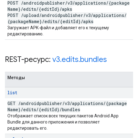
POST
/
androidpublisher
/
v3
/
applications
/
{package
Name}
/
edits
/
{edit
Id}
/
apks
POST
/
upload
/
androidpublisher
/
v3
/
applications
/
{package
Name}
/
edits
/
{edit
Id}
/
apks
Загружает APK-файл и добавляет его к текущему
редактированию.
REST-ресурс:
v3
.
edits
.
bundles
Методы
list
GET
/
androidpublisher
/
v3
/
applications
/
{package
Name}
/
edits
/
{edit
Id}
/
bundles
Отображает список всех текущих пакетов Android App
Bundle для данного приложения и позволяет
редактировать его.