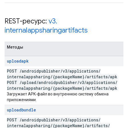
REST-ресурс:
v3
.
internalappsharingartifacts
Методы
uploadapk
POST
/
androidpublisher
/
v3
/
applications
/
internalappsharing
/
{package
Name}
/
artifacts
/
apk
POST
/
upload
/
androidpublisher
/
v3
/
applications
/
internalappsharing
/
{package
Name}
/
artifacts
/
apk
Загружает APK-файл во внутреннюю систему обмена
приложениями.
uploadbundle
POST
/
androidpublisher
/
v3
/
applications
/
internalappsharing
/
{package
Name}
/
artifacts
/