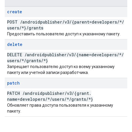
create
POST
/
androidpublisher
/
v3
/
{parent=developers
/
*
/
users
/
*}
/
grants
Предоставить пользователю доступ к указанному пакету.
delete
DELETE
/
androidpublisher
/
v3
/
{name=developers
/
*
/
users
/
*
/
grants
/
*}
Запрещает пользователю доступ ко всему указанному
пакету или учетной записи разработчика.
patch
PATCH
/
androidpublisher
/
v3
/
{grant
.
name=developers
/
*
/
users
/
*
/
grants
/
*}
Обновляет права доступа пользователя к указанному
пакету.