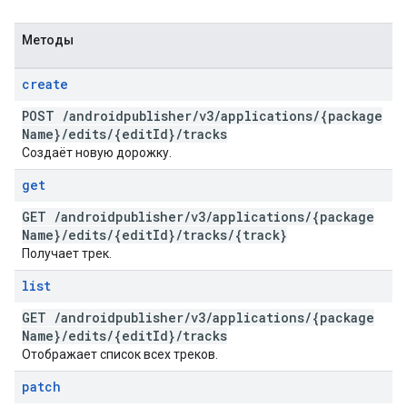
Методы
create
POST
/
androidpublisher
/
v3
/
applications
/
{package
Name}
/
edits
/
{edit
Id}
/
tracks
Создаёт новую дорожку.
get
GET
/
androidpublisher
/
v3
/
applications
/
{package
Name}
/
edits
/
{edit
Id}
/
tracks
/
{track}
Получает трек.
list
GET
/
androidpublisher
/
v3
/
applications
/
{package
Name}
/
edits
/
{edit
Id}
/
tracks
Отображает список всех треков.
patch