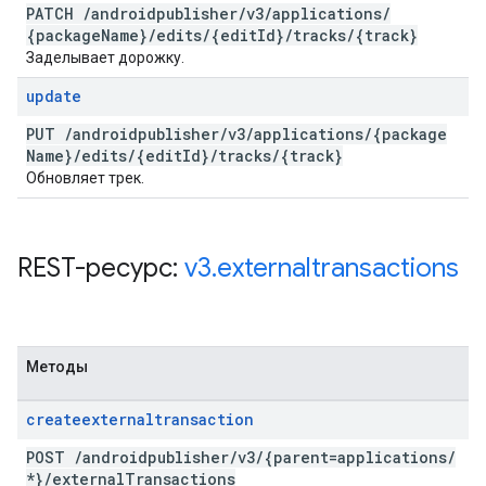
PATCH
/
androidpublisher
/
v3
/
applications
/
{package
Name}
/
edits
/
{edit
Id}
/
tracks
/
{track}
Заделывает дорожку.
update
PUT
/
androidpublisher
/
v3
/
applications
/
{package
Name}
/
edits
/
{edit
Id}
/
tracks
/
{track}
Обновляет трек.
REST-ресурс:
v3
.
externaltransactions
Методы
createexternaltransaction
POST
/
androidpublisher
/
v3
/
{parent=applications
/
*}
/
external
Transactions