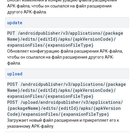
Вносит изменения в конфигурацию файла расширения
APK-файла, чтобы он ссылался на файл расширения
другого APK-файла.
update
PUT
/
androidpublisher
/
v3
/
applications
/
{package
Name}
/
edits
/
{edit
Id}
/
apks
/
{apk
Version
Code}
/
expansion
Files
/
{expansion
File
Type}
Обновляет конфигурацию файла расширения APK-файла,
чтобы он ссылался на файл расширения другого APK-
файла.
upload
POST
/
androidpublisher
/
v3
/
applications
/
{package
Name}
/
edits
/
{edit
Id}
/
apks
/
{apk
Version
Code}
/
expansion
Files
/
{expansion
File
Type}
POST
/
upload
/
androidpublisher
/
v3
/
applications
/
{package
Name}
/
edits
/
{edit
Id}
/
apks
/
{apk
Version
Code}
/
expansion
Files
/
{expansion
File
Type}
Загружает новый файл расширения и прикрепляет его к
указанному APK-файлу.