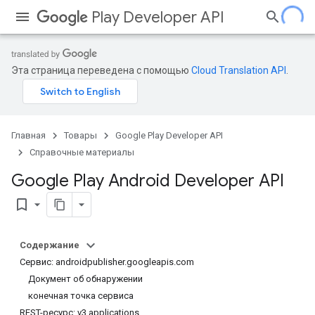
Play Developer API
Эта страница переведена с помощью
Cloud Translation API
.
Главная
Товары
Google Play Developer API
Справочные материалы
Google Play Android Developer API
bookmark_border
Содержание
Сервис: androidpublisher.googleapis.com
Документ об обнаружении
конечная точка сервиса
REST-ресурс: v3.applications