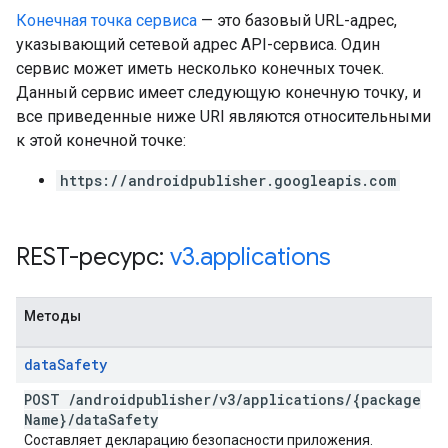
Конечная точка сервиса
— это базовый URL-адрес,
указывающий сетевой адрес API-сервиса. Один
сервис может иметь несколько конечных точек.
Данный сервис имеет следующую конечную точку, и
все приведенные ниже URI являются относительными
к этой конечной точке:
https://androidpublisher.googleapis.com
REST-ресурс:
v3
.
applications
Методы
data
Safety
POST
/
androidpublisher
/
v3
/
applications
/
{package
Name}
/
data
Safety
Составляет декларацию безопасности приложения.