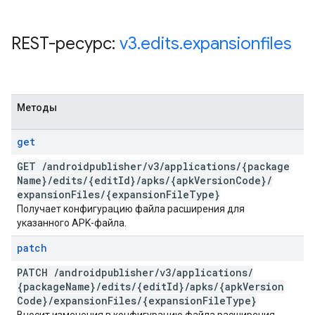
REST-ресурс:
v3
.
edits
.
expansionfiles
Методы
get
GET
/
androidpublisher
/
v3
/
applications
/
{package
Name}
/
edits
/
{edit
Id}
/
apks
/
{apk
Version
Code}
/
expansion
Files
/
{expansion
File
Type}
Получает конфигурацию файла расширения для
указанного APK-файла.
patch
PATCH
/
androidpublisher
/
v3
/
applications
/
{package
Name}
/
edits
/
{edit
Id}
/
apks
/
{apk
Version
Code}
/
expansion
Files
/
{expansion
File
Type}