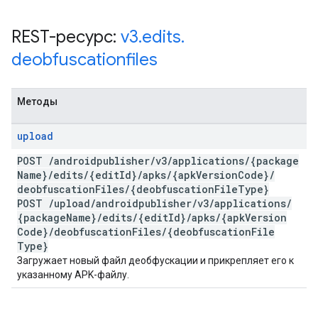
REST-ресурс:
v3
.
edits
.
deobfuscationfiles
Методы
upload
POST
/
androidpublisher
/
v3
/
applications
/
{package
Name}
/
edits
/
{edit
Id}
/
apks
/
{apk
Version
Code}
/
deobfuscation
Files
/
{deobfuscation
File
Type}
POST
/
upload
/
androidpublisher
/
v3
/
applications
/
{package
Name}
/
edits
/
{edit
Id}
/
apks
/
{apk
Version
Code}
/
deobfuscation
Files
/
{deobfuscation
File
Type}
Загружает новый файл деобфускации и прикрепляет его к
указанному APK-файлу.