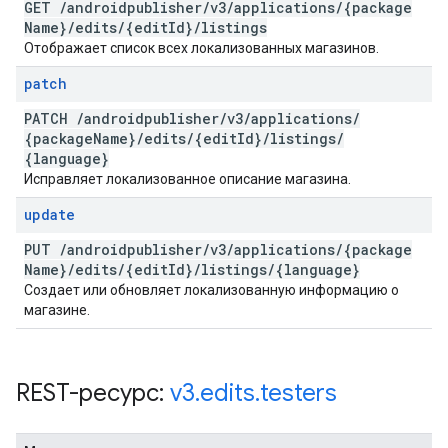
GET
/
androidpublisher
/
v3
/
applications
/
{package
Name}
/
edits
/
{edit
Id}
/
listings
Отображает список всех локализованных магазинов.
patch
PATCH
/
androidpublisher
/
v3
/
applications
/
{package
Name}
/
edits
/
{edit
Id}
/
listings
/
{language}
Исправляет локализованное описание магазина.
update
PUT
/
androidpublisher
/
v3
/
applications
/
{package
Name}
/
edits
/
{edit
Id}
/
listings
/
{language}
Создает или обновляет локализованную информацию о
магазине.
REST-ресурс:
v3
.
edits
.
testers