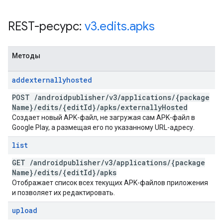
REST-ресурс:
v3
.
edits
.
apks
Методы
addexternallyhosted
POST
/
androidpublisher
/
v3
/
applications
/
{package
Name}
/
edits
/
{edit
Id}
/
apks
/
externally
Hosted
Создает новый APK-файл, не загружая сам APK-файл в
Google Play, а размещая его по указанному URL-адресу.
list
GET
/
androidpublisher
/
v3
/
applications
/
{package
Name}
/
edits
/
{edit
Id}
/
apks
Отображает список всех текущих APK-файлов приложения
и позволяет их редактировать.
upload