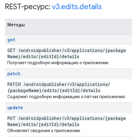
REST-ресурс:
v3
.
edits
.
details
Методы
get
GET
/
androidpublisher
/
v3
/
applications
/
{package
Name}
/
edits
/
{edit
Id}
/
details
Получает подробную информацию о приложении.
patch
PATCH
/
androidpublisher
/
v3
/
applications
/
{package
Name}
/
edits
/
{edit
Id}
/
details
Содержит подробную информацию о патчах приложения.
update
PUT
/
androidpublisher
/
v3
/
applications
/
{package
Name}
/
edits
/
{edit
Id}
/
details
Обновляет сведения о приложении.